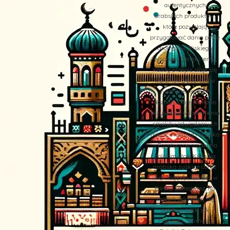
autentycznych
arabskich produktów,
które pozwalają
przygotować dania pełne
aromatów Bliskiego
Wschodu. Dzięki temu,
każdy przepis staje się
wyjątkową podróżą w
świat orientalnych
doznań, które na nowo
przywołują wspomnienia
smaków odwiedzanych
miejsc. Kuchnia Arabska
– Egzotyczne smaki na
polskim stole Kuchnia
arabska zyskuje coraz
większą popularność w
Polsce. Dlatego też, na
stołach pojawiają się
potrawy takie jak
Hommos (Humus),