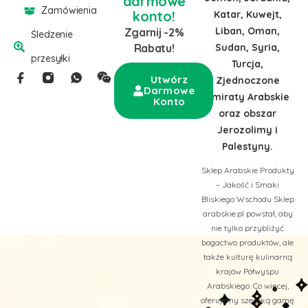
darmowe
Zamówienia
konto!
Katar, Kuwejt,
Liban, Oman,
Zgarnij -2%
Śledzenie
Sudan, Syria,
Rabatu!
przesyłki
Turcja,
Utwórz
Zjednoczone
Darmowe
Emiraty Arabskie
Konto
oraz obszar
Jerozolimy i
Palestyny.
Sklep Arabskie Produkty
– Jakość i Smaki
Bliskiego Wschodu Sklep
arabskie.pl powstał, aby
nie tylko przybliżyć
bogactwo produktów, ale
także kulturę kulinarną
krajów Półwyspu
Arabskiego. Co więcej,
oferujemy szeroką gamę