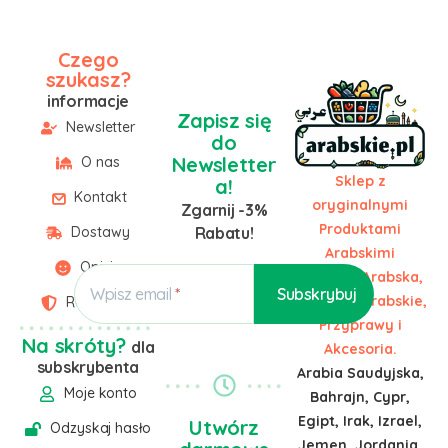
Czego
szukasz?
informacje
Zapisz się
Newsletter
do
Newsletter
O nas
Sklep z
a!
Kontakt
oryginalnymi
Zgarnij -3%
Produktami
Dostawy
Rabatu!
Arabskimi
Opinie
Żywność Arabska,
Wpisz email
Słodycze Arabskie,
Regulamin
Przyprawy i
Na skróty?
dla
Akcesoria.
subskrybenta
Arabia Saudyjska,
Moje konto
Bahrajn, Cypr,
Egipt, Irak, Izrael,
Utwórz
Odzyskaj hasło
Jemen, Jordania,