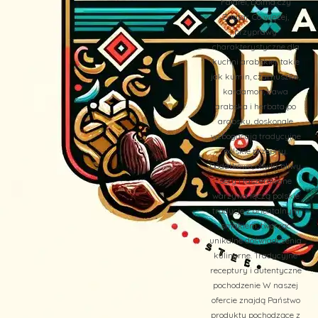
Falafel, Dolma czy
Zaatar. Co więcej,
przyprawy
charakterystyczne dla
kuchni arabskiej, takie
jak kumin, czarnuszka,
kardamon, kawa
arabska i herbata po
arabsku, doskonale
wzbogacają tradycyjne
polskie przepisy.
Dodatkowo, oliwki, oliwy,
sery i faszerowane
warzywa łączą polskie
tradycje z orientalnym
smakiem, tworząc
unikalne doświadczenia
kulinarne. Tradycyjne
receptury i autentyczne
pochodzenie W naszej
ofercie znajdą Państwo
produkty pochodzące z