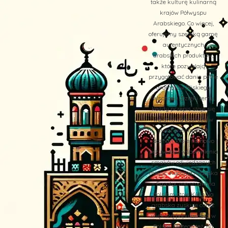
także kulturę kulinarną
krajów Półwyspu
Arabskiego. Co więcej,
oferujemy szeroką gamę
autentycznych
arabskich produktów,
które pozwalają
przygotować dania pełne
aromatów Bliskiego
Wschodu. Dzięki temu,
każdy przepis staje się
wyjątkową podróżą w
świat orientalnych
doznań, które na nowo
przywołują wspomnienia
smaków odwiedzanych
miejsc. Kuchnia Arabska
– Egzotyczne smaki na
polskim stole Kuchnia
arabska zyskuje coraz
większą popularność w
Polsce. Dlatego też, na