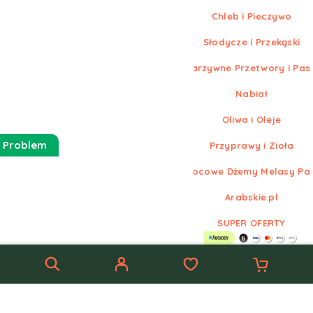
Chleb i Pieczywo
Słodycze i Przekąski
Warzywne Przetwory i Pas
Nabiał
Oliwa i Oleje
 Problem
Przyprawy i Zioła
Owocowe Dżemy Melasy Pa
Arabskie.pl
SUPER OFERTY
© Nowe
Arabskie.pl