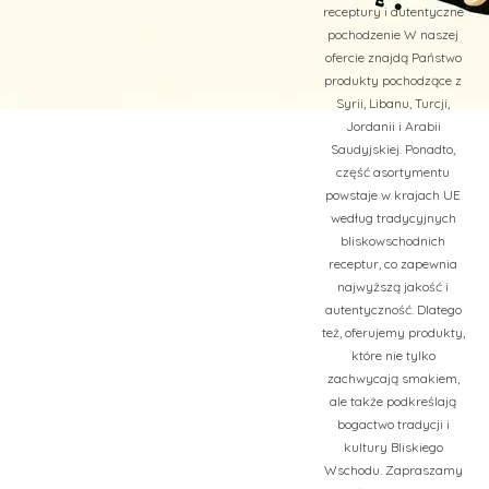
receptury i autentyczne
pochodzenie W naszej
ofercie znajdą Państwo
produkty pochodzące z
Syrii, Libanu, Turcji,
Jordanii i Arabii
Saudyjskiej. Ponadto,
część asortymentu
powstaje w krajach UE
według tradycyjnych
bliskowschodnich
receptur, co zapewnia
najwyższą jakość i
autentyczność. Dlatego
też, oferujemy produkty,
które nie tylko
zachwycają smakiem,
ale także podkreślają
bogactwo tradycji i
kultury Bliskiego
Wschodu. Zapraszamy