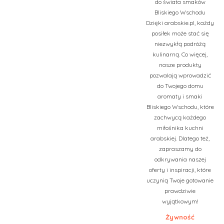
do świata smaków
Bliskiego Wschodu
Dzięki arabskie.pl, każdy
posiłek może stać się
niezwykłą podróżą
kulinarną. Co więcej,
nasze produkty
pozwalają wprowadzić
do Twojego domu
aromaty i smaki
Bliskiego Wschodu, które
zachwycą każdego
miłośnika kuchni
arabskiej. Dlatego też,
zapraszamy do
odkrywania naszej
oferty i inspiracji, które
uczynią Twoje gotowanie
prawdziwie
wyjątkowym!
Żywność