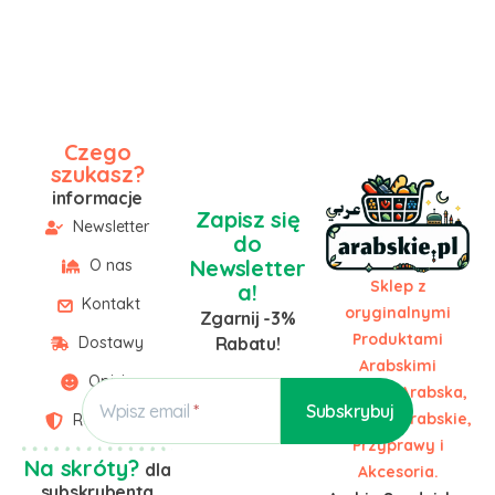
Czego
szukasz?
informacje
Zapisz się
Newsletter
do
Newsletter
O nas
Sklep z
a!
Kontakt
oryginalnymi
Zgarnij -3%
Produktami
Dostawy
Rabatu!
Arabskimi
Opinie
Żywność Arabska,
Wpisz email
Słodycze Arabskie,
Regulamin
Przyprawy i
Na skróty?
dla
Akcesoria.
subskrybenta