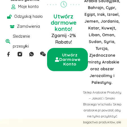
Arabia Saudyjska,
Moje konto
Bahrajn, Cypr,
Egipt, Irak, Izrael,
Utwórz
Odzyskaj hasło
Jemen, Jordania,
darmowe
Zamówienia
konto!
Katar, Kuwejt,
Liban, Oman,
Zgarnij -2%
Śledzenie
Sudan, Syria,
Rabatu!
przesyłki
Turcja,
Utwórz
Zjednoczone
Darmowe
Emiraty Arabskie
Konto
oraz obszar
Jerozolimy i
Palestyny.
Sklep Arabskie Produkty
– Jakość i Smaki
Bliskiego Wschodu Sklep
arabskie.pl powstał, aby
nie tylko przybliżyć
bogactwo produktów, ale