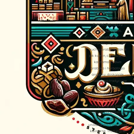
stołach pojawiają się
potrawy takie jak
Hommos (Humus),
Falafel, Dolma czy
Zaatar. Co więcej,
przyprawy
charakterystyczne dla
kuchni arabskiej, takie
jak kumin, czarnuszka,
kardamon, kawa
arabska i herbata po
arabsku, doskonale
wzbogacają tradycyjne
polskie przepisy.
Dodatkowo, oliwki, oliwy,
sery i faszerowane
warzywa łączą polskie
tradycje z orientalnym
smakiem, tworząc
unikalne doświadczenia
kulinarne. Tradycyjne