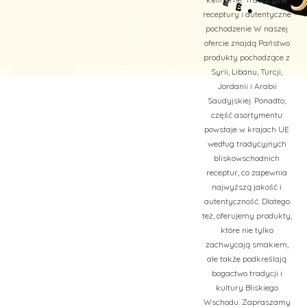
receptury i autentyczne
pochodzenie W naszej
ofercie znajdą Państwo
produkty pochodzące z
Syrii, Libanu, Turcji,
Jordanii i Arabii
Saudyjskiej. Ponadto,
część asortymentu
powstaje w krajach UE
według tradycyjnych
bliskowschodnich
receptur, co zapewnia
najwyższą jakość i
autentyczność. Dlatego
też, oferujemy produkty,
które nie tylko
zachwycają smakiem,
ale także podkreślają
bogactwo tradycji i
kultury Bliskiego
Wschodu. Zapraszamy