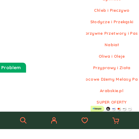
Chleb i Pieczywo
Słodycze i Przekąski
Warzywne Przetwory i Pas
Nabiał
Oliwa i Oleje
 Problem
Przyprawy i Zioła
Owocowe Dżemy Melasy Pa
Arabskie.pl
SUPER OFERTY
© Nowe
Arabskie.pl