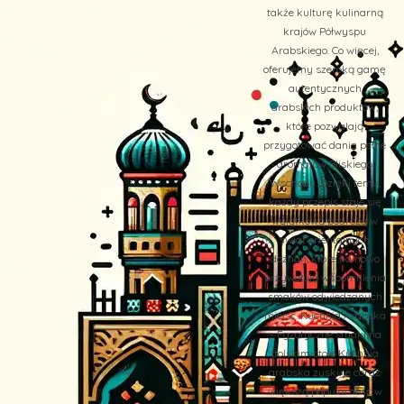
także kulturę kulinarną
krajów Półwyspu
Arabskiego. Co więcej,
oferujemy szeroką gamę
autentycznych
arabskich produktów,
które pozwalają
przygotować dania pełne
aromatów Bliskiego
Wschodu. Dzięki temu,
każdy przepis staje się
wyjątkową podróżą w
świat orientalnych
doznań, które na nowo
przywołują wspomnienia
smaków odwiedzanych
miejsc. Kuchnia Arabska
– Egzotyczne smaki na
polskim stole Kuchnia
arabska zyskuje coraz
większą popularność w