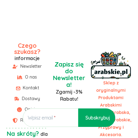
Czego
szukasz?
informacje
Zapisz się
Newsletter
do
Newsletter
O nas
Sklep z
a!
Kontakt
oryginalnymi
Zgarnij -3%
Produktami
Dostawy
Rabatu!
Arabskimi
Opinie
Żywność Arabska,
Wpisz email
Słodycze Arabskie,
Regulamin
Przyprawy i
Na skróty?
dla
Akcesoria.