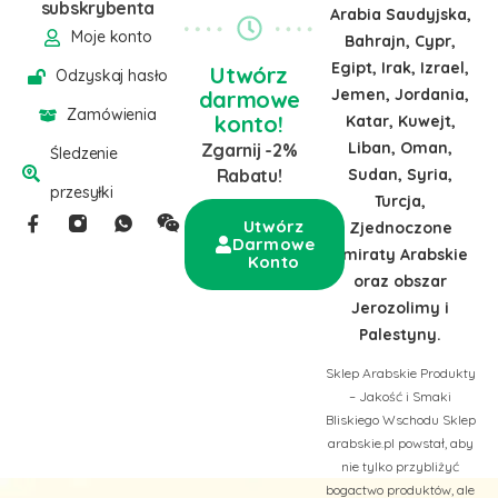
subskrybenta
Arabia Saudyjska,
Moje konto
Bahrajn, Cypr,
Egipt, Irak, Izrael,
Utwórz
Odzyskaj hasło
Jemen, Jordania,
darmowe
Zamówienia
konto!
Katar, Kuwejt,
Liban, Oman,
Zgarnij -2%
Śledzenie
Sudan, Syria,
Rabatu!
przesyłki
Turcja,
Utwórz
Zjednoczone
Darmowe
Emiraty Arabskie
Konto
oraz obszar
Jerozolimy i
Palestyny.
Sklep Arabskie Produkty
– Jakość i Smaki
Bliskiego Wschodu Sklep
arabskie.pl powstał, aby
nie tylko przybliżyć
bogactwo produktów, ale