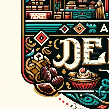
Polsce. Dlatego też, na
stołach pojawiają się
potrawy takie jak
Hommos (Humus),
Falafel, Dolma czy
Zaatar. Co więcej,
przyprawy
charakterystyczne dla
kuchni arabskiej, takie
jak kumin, czarnuszka,
kardamon, kawa
arabska i herbata po
arabsku, doskonale
wzbogacają tradycyjne
polskie przepisy.
Dodatkowo, oliwki, oliwy,
sery i faszerowane
warzywa łączą polskie
tradycje z orientalnym
smakiem, tworząc
unikalne doświadczenia
kulinarne. Tradycyjne