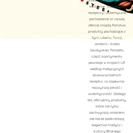
unikalne doświadczenia
kulinarne. Tradycyjne
receptury i autentyczne
pochodzenie W naszej
ofercie znajdą Państwo
produkty pochodzące z
Syrii, Libanu, Turcji,
Jordanii i Arabii
Saudyjskiej. Ponadto,
część asortymentu
powstaje w krajach UE
według tradycyjnych
bliskowschodnich
receptur, co zapewnia
najwyższą jakość i
autentyczność. Dlatego
też, oferujemy produkty,
które nie tylko
zachwycają smakiem,
ale także podkreślają
bogactwo tradycji i
kultury Bliskiego