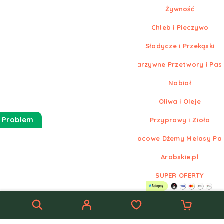
Żywność
Chleb i Pieczywo
Słodycze i Przekąski
Warzywne Przetwory i Pas
Nabiał
Oliwa i Oleje
 Problem
Przyprawy i Zioła
Owocowe Dżemy Melasy Pa
Arabskie.pl
SUPER OFERTY
© Nowe
Arabskie.pl