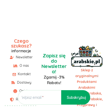
Czego
szukasz?
informacje
Zapisz się
Newsletter
do
Newsletter
O nas
Sklep z
a!
Kontakt
oryginalnymi
Zgarnij -3%
Produktami
Dostawy
Rabatu!
Arabskimi
Opinie
Żywność Arabska,
Wpisz email
Słodycze Arabskie,
Regulamin
Przyprawy i