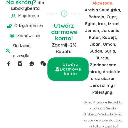
Na skróty?
dla
Akcesoria.
subskrybenta
Arabia Saudyjska,
Moje konto
Bahrajn, Cypr,
Egipt, Irak, Izrael,
Utwórz
Odzyskaj hasło
Jemen, Jordania,
darmowe
Zamówienia
konto!
Katar, Kuwejt,
Liban, Oman,
Zgarnij -2%
Śledzenie
Sudan, Syria,
Rabatu!
przesyłki
Turcja,
Utwórz
Zjednoczone
Darmowe
Emiraty Arabskie
Konto
oraz obszar
Jerozolimy i
Palestyny.
Sklep Arabskie Produkty
– Jakość i Smaki
Bliskiego Wschodu Sklep
arabskie.pl powstał, aby
nie tylko przybliżyć