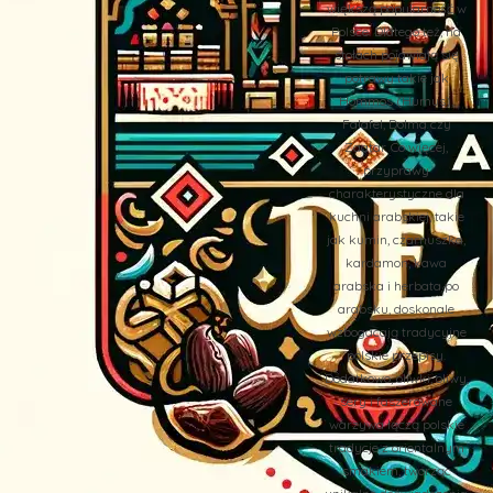
większą popularność w
Polsce. Dlatego też, na
stołach pojawiają się
potrawy takie jak
Hommos (Humus),
Falafel, Dolma czy
Zaatar. Co więcej,
przyprawy
charakterystyczne dla
kuchni arabskiej, takie
jak kumin, czarnuszka,
kardamon, kawa
arabska i herbata po
arabsku, doskonale
wzbogacają tradycyjne
polskie przepisy.
Dodatkowo, oliwki, oliwy,
sery i faszerowane
warzywa łączą polskie
tradycje z orientalnym
smakiem, tworząc