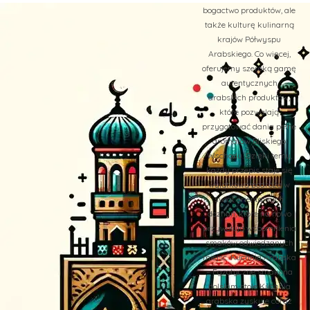
bogactwo produktów, ale
także kulturę kulinarną
krajów Półwyspu
Arabskiego. Co więcej,
oferujemy szeroką gamę
autentycznych
arabskich produktów,
które pozwalają
przygotować dania pełne
aromatów Bliskiego
Wschodu. Dzięki temu,
każdy przepis staje się
wyjątkową podróżą w
świat orientalnych
doznań, które na nowo
przywołują wspomnienia
smaków odwiedzanych
miejsc. Kuchnia Arabska
– Egzotyczne smaki na
polskim stole Kuchnia
arabska zyskuje coraz