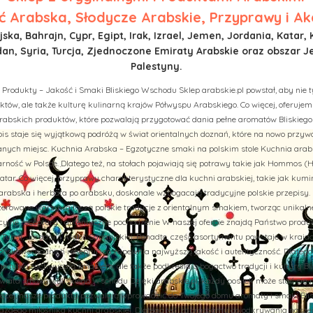
 Arabska, Słodycze Arabskie, Przyprawy i Ak
ska, Bahrajn, Cypr, Egipt, Irak, Izrael, Jemen, Jordania, Katar, 
n, Syria, Turcja, Zjednoczone Emiraty Arabskie oraz obszar J
Palestyny.
 Produkty – Jakość i Smaki Bliskiego Wschodu Sklep arabskie.pl powstał, aby nie t
tów, ale także kulturę kulinarną krajów Półwyspu Arabskiego. Co więcej, oferuj
rabskich produktów, które pozwalają przygotować dania pełne aromatów Bliskiego
is staje się wyjątkową podróżą w świat orientalnych doznań, które na nowo przy
ych miejsc. Kuchnia Arabska – Egzotyczne smaki na polskim stole Kuchnia arab
rność w Polsce. Dlatego też, na stołach pojawiają się potrawy takie jak Hommos (H
tar. Co więcej, przyprawy charakterystyczne dla kuchni arabskiej, takie jak kumi
abska i herbata po arabsku, doskonale wzbogacają tradycyjne polskie przepisy. 
aszerowane warzywa łączą polskie tradycje z orientalnym smakiem, tworząc unikal
cyjne receptury i autentyczne pochodzenie W naszej ofercie znajdą Państwo prod
u, Turcji, Jordanii i Arabii Saudyjskiej. Ponadto, część asortymentu powstaje w kraj
liskowschodnich receptur, co zapewnia najwyższą jakość i autentyczność. Dlatego
nie tylko zachwycają smakiem, ale także podkreślają bogactwo tradycji i kultury B
iata smaków Bliskiego Wschodu Dzięki arabskie.pl, każdy posiłek może stać się 
więcej, nasze produkty pozwalają wprowadzić do Twojego domu aromaty i smaki Bli
żdego miłośnika kuchni arabskiej. Dlatego też, zapraszamy do odkrywania naszej of