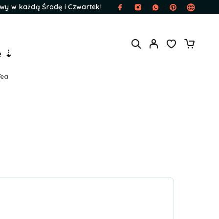
wy w każdą Środę i Czwartek!
e ⇣
Tea