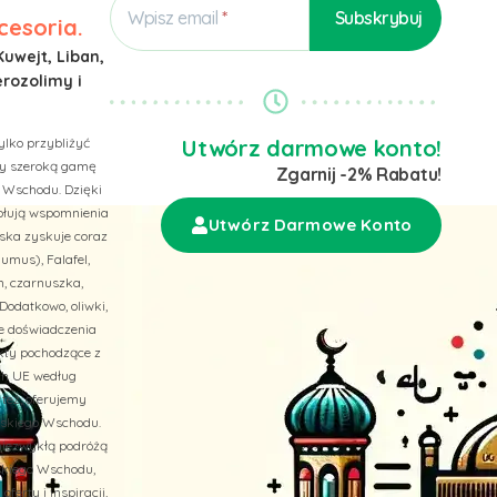
Wpisz email
cesoria.
Kuwejt, Liban,
erozolimy i
ylko przybliżyć
Utwórz darmowe konto!
emy szeroką gamę
Zgarnij -2% Rabatu!
 Wschodu. Dzięki
wołują wspomnienia
Utwórz Darmowe Konto
ska zyskuje coraz
umus), Falafel,
n, czarnuszka,
Dodatkowo, oliwki,
ne doświadczenia
ukty pochodzące z
ach UE według
 też, oferujemy
liskiego Wschodu.
niezwykłą podróżą
skiego Wschodu,
erty i inspiracji,