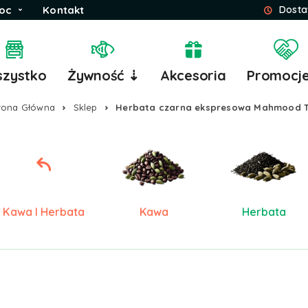
oc
Kontakt
Dosta
zystko
Żywność ⇣
Akcesoria
Promocj
rona Główna
Sklep
Herbata czarna ekspresowa Mahmood 
Kawa I Herbata
Kawa
Herbata