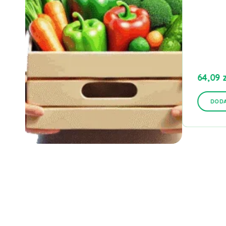
25,57
zł
–
39,48
zł
z
64,09
z
VAT
DODAJ DO KOSZYKA
DODA