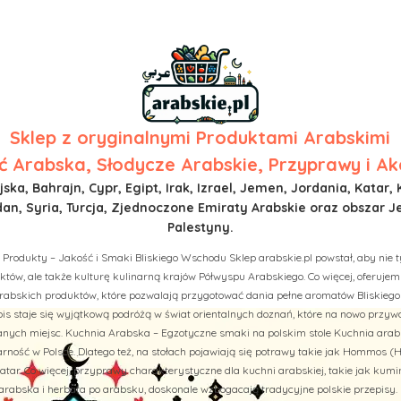
Sklep z
oryginalnymi Produktami Arabskimi
 Arabska, Słodycze Arabskie, Przyprawy i Ak
ska, Bahrajn, Cypr, Egipt, Irak, Izrael, Jemen, Jordania, Katar, 
n, Syria, Turcja, Zjednoczone Emiraty Arabskie oraz obszar J
Palestyny.
 Produkty – Jakość i Smaki Bliskiego Wschodu Sklep arabskie.pl powstał, aby nie t
tów, ale także kulturę kulinarną krajów Półwyspu Arabskiego. Co więcej, oferuj
rabskich produktów, które pozwalają przygotować dania pełne aromatów Bliskiego
is staje się wyjątkową podróżą w świat orientalnych doznań, które na nowo przy
ych miejsc. Kuchnia Arabska – Egzotyczne smaki na polskim stole Kuchnia arab
rność w Polsce. Dlatego też, na stołach pojawiają się potrawy takie jak Hommos (H
tar. Co więcej, przyprawy charakterystyczne dla kuchni arabskiej, takie jak kumi
abska i herbata po arabsku, doskonale wzbogacają tradycyjne polskie przepisy. 