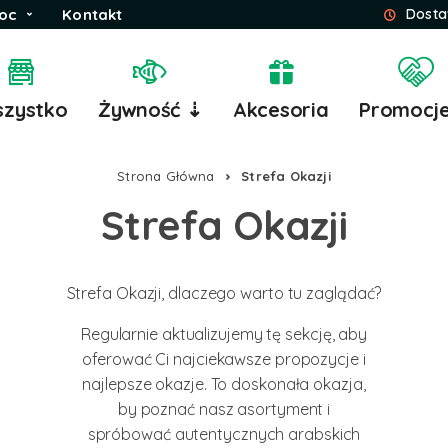
oc
Kontakt
Dosta
zystko
Żywność ⇣
Akcesoria
Promocj
Strona Główna
Strefa Okazji
Strefa Okazji
Strefa Okazji, dlaczego warto tu zaglądać?
Regularnie aktualizujemy tę sekcję, aby
oferować Ci najciekawsze propozycje i
najlepsze okazje. To doskonała okazja,
by poznać nasz asortyment i
spróbować autentycznych arabskich