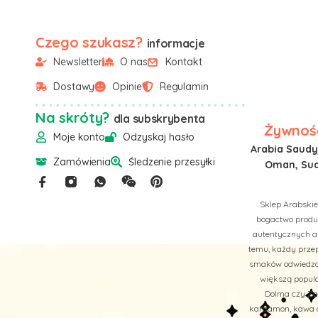
Czego szukasz?
informacje
Newsletter
O nas
Kontakt
Dostawy
Opinie
Regulamin
Na skróty?
dla subskrybenta
Żywność
Moje konto
Odzyskaj hasło
Arabia Saudyj
Zamówienia
Śledzenie przesyłki
Oman, Suda
Sklep Arabskie
bogactwo produk
autentycznych a
temu, każdy przep
smaków odwiedzan
większą popula
Dolma czy Zaa
kardamon, kawa ar