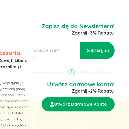
Zapisz się do Newslettera!
Zgarnij -3% Rabatu!
Wpisz email
cesoria.
Kuwejt, Liban,
erozolimy i
ylko przybliżyć
Utwórz darmowe konto!
emy szeroką gamę
Zgarnij -2% Rabatu!
 Wschodu. Dzięki
wołują wspomnienia
Utwórz Darmowe Konto
ska zyskuje coraz
umus), Falafel,
n, czarnuszka,
Dodatkowo, oliwki,