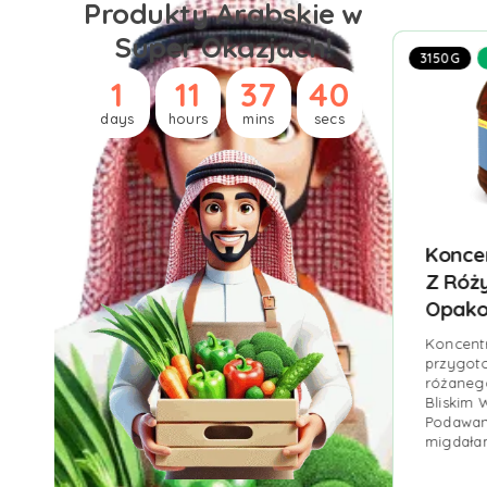
Produkty Arabskie w
Super Okazjach!
TOP HIT
3150G
1
11
37
39
days
hours
mins
secs
Chałwa Waniliowa
Konce
Z Pistacjami
Z Róży
Opako
Chałwa sezamowa o
smaku waniliowym z
Koncent
orzechami pistacjowymi
przygot
znanej firmy Durra.
różaneg
ystkie
Wyjątkowy smak.
odukty
Bliskim 
Podawan
migdała
Jordania