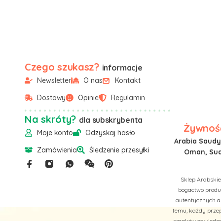
Czego szukasz?
informacje
Newsletter
O nas
Kontakt
Dostawy
Opinie
Regulamin
Na skróty?
dla subskrybenta
Żywność
Moje konto
Odzyskaj hasło
Arabia Saudyj
Zamówienia
Śledzenie przesyłki
Oman, Suda
Sklep Arabskie
bogactwo produk
autentycznych a
temu, każdy przep
smaków odwiedzan