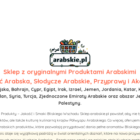
Sklep z
oryginalnymi Produktami Arabskimi
 Arabska, Słodycze Arabskie, Przyprawy i Ak
ska, Bahrajn, Cypr, Egipt, Irak, Izrael, Jemen, Jordania, Katar, 
n, Syria, Turcja, Zjednoczone Emiraty Arabskie oraz obszar J
Palestyny.
 Produkty – Jakość i Smaki Bliskiego Wschodu Sklep arabskie.pl powstał, aby nie t
tów, ale także kulturę kulinarną krajów Półwyspu Arabskiego. Co więcej, oferuj
rabskich produktów, które pozwalają przygotować dania pełne aromatów Bliskiego
is staje się wyjątkową podróżą w świat orientalnych doznań, które na nowo przy
ych miejsc. Kuchnia Arabska – Egzotyczne smaki na polskim stole Kuchnia arab