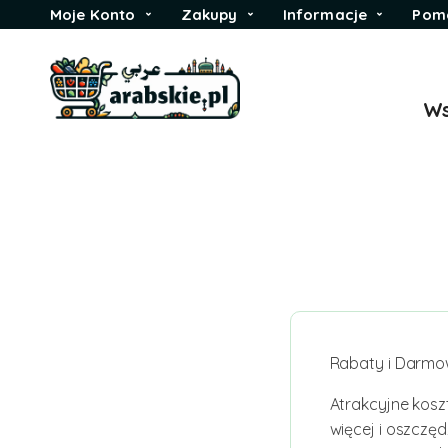
Moje Konto
Zakupy
Informacje
Pom
Ws
Rabaty i Darmow
Atrakcyjne kosz
więcej i oszczę