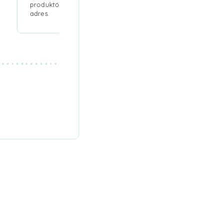
produktów pod wskazany
adres.