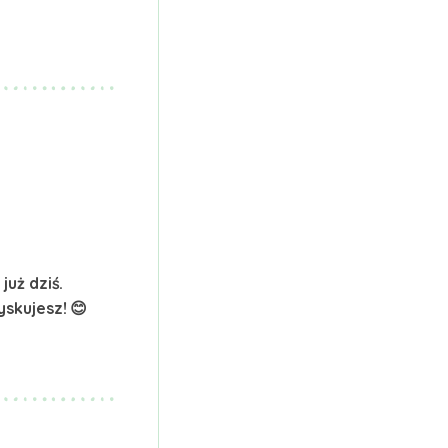
już dziś.
yskujesz! 😊