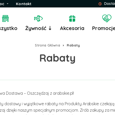
oc
Kontakt
Dosta
zystko
Żywność ⇣
Akcesoria
Promocj
Strona Główna
Rabaty
Rabaty
a Dostawa – Oszczędzaj z arabskie.pl!
ty dostawy i wyjątkowe rabaty na Produkty Arabskie czekają 
dzaj dzięki naszym specjalnym promocjom. Zrób zakupy za m