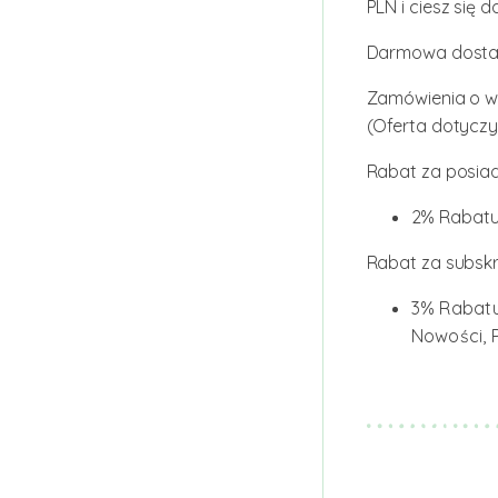
PLN i ciesz się
Darmowa dosta
Zamówienia o wa
(Oferta dotyczy 
Rabat za posiad
2% Rabatu 
Rabat za subskr
3% Rabatu
Nowości, P