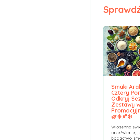
Sprawdź
Smaki Arab
Cztery Po
Odkryj S
Zestawy 
Promocyjn
🌿☀️🍂❄️
Wiosenna świe
orzeźwienie, j
bogactwo sm