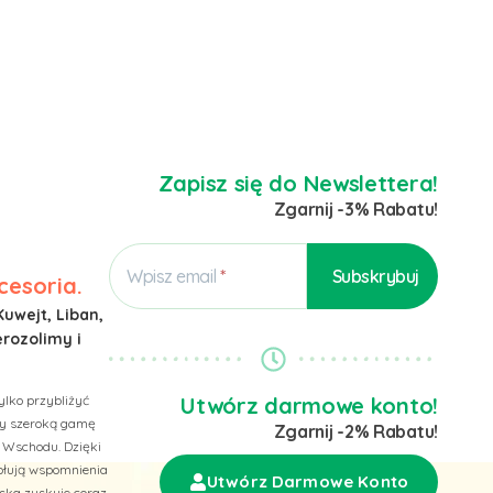
Zapisz się do Newslettera!
Zgarnij -3% Rabatu!
Wpisz email
cesoria.
Kuwejt, Liban,
erozolimy i
ylko przybliżyć
Utwórz darmowe konto!
emy szeroką gamę
Zgarnij -2% Rabatu!
 Wschodu. Dzięki
wołują wspomnienia
Utwórz Darmowe Konto
ska zyskuje coraz