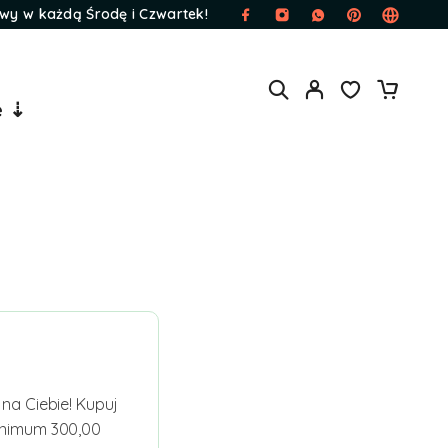
wy w każdą Środę i Czwartek!
e ⇣
na Ciebie! Kupuj
inimum 300,00