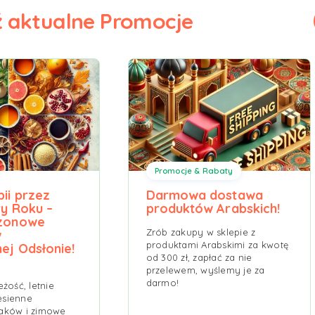
 aktualne Promocje
Promocje & Rabaty
ii przez
Darmowa dostawa
ry Roku –
produktów Arabskich!
ezonowe
Zrób zakupy w sklepie z
w
produktami Arabskimi za kwotę
ej Odsłonie!
od 300 zł, zapłać za nie
przelewem, wyślemy je za
darmo!
żość, letnie
esienne
aków i zimowe