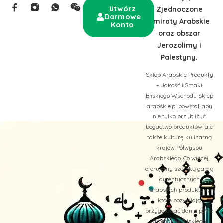
Utwórz
Zjednoczone
Darmowe
Emiraty Arabskie
Konto
oraz obszar
Jerozolimy i
Palestyny.
Sklep Arabskie Produkty
– Jakość i Smaki
Bliskiego Wschodu Sklep
arabskie.pl powstał, aby
nie tylko przybliżyć
bogactwo produktów, ale
także kulturę kulinarną
krajów Półwyspu
Arabskiego. Co więcej,
oferujemy szeroką gamę
autentycznych
arabskich produktów,
które pozwalają
przygotować dania pełne
aromatów Bliskiego