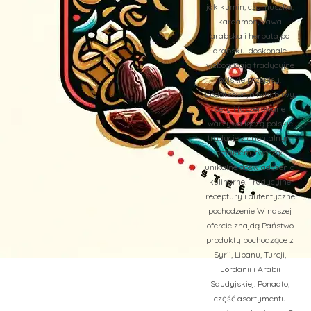
jak kumin, czarnuszka,
kardamon, kawa
arabska i herbata po
arabsku, doskonale
wzbogacają tradycyjne
polskie przepisy.
Dodatkowo, oliwki, oliwy,
sery i faszerowane
warzywa łączą polskie
tradycje z orientalnym
smakiem, tworząc
unikalne doświadczenia
kulinarne. Tradycyjne
receptury i autentyczne
pochodzenie W naszej
ofercie znajdą Państwo
produkty pochodzące z
Syrii, Libanu, Turcji,
Jordanii i Arabii
Saudyjskiej. Ponadto,
część asortymentu