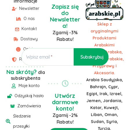
informacje
Zapisz się
Newsletter
do
Newsletter
O nas
Sklep z
a!
Kontakt
oryginalnymi
Zgarnij -3%
Produktami
Dostawy
Rabatu!
Arabskimi
Opinie
Żywność Arabska,
Wpisz email
Słodycze Arabskie,
Regulamin
Przyprawy i
Na skróty?
dla
Akcesoria.
subskrybenta
Arabia Saudyjska,
Moje konto
Bahrajn, Cypr,
Egipt, Irak, Izrael,
Utwórz
Odzyskaj hasło
Jemen, Jordania,
darmowe
Zamówienia
konto!
Katar, Kuwejt,
Liban, Oman,
Zgarnij -2%
Śledzenie
Sudan, Syria,
Rabatu!
przesyłki
Turcja,