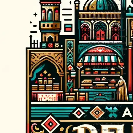
Wschodu. Dzięki temu,
każdy przepis staje się
wyjątkową podróżą w
świat orientalnych
doznań, które na nowo
przywołują wspomnienia
smaków odwiedzanych
miejsc. Kuchnia Arabska
– Egzotyczne smaki na
polskim stole Kuchnia
arabska zyskuje coraz
większą popularność w
Polsce. Dlatego też, na
stołach pojawiają się
potrawy takie jak
Hommos (Humus),
Falafel, Dolma czy
Zaatar. Co więcej,
przyprawy
charakterystyczne dla
kuchni arabskiej, takie