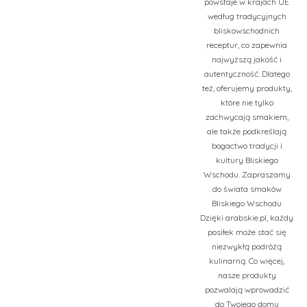
powstaje w krajach UE
według tradycyjnych
bliskowschodnich
receptur, co zapewnia
najwyższą jakość i
autentyczność. Dlatego
też, oferujemy produkty,
które nie tylko
zachwycają smakiem,
ale także podkreślają
bogactwo tradycji i
kultury Bliskiego
Wschodu. Zapraszamy
do świata smaków
Bliskiego Wschodu
Dzięki arabskie.pl, każdy
posiłek może stać się
niezwykłą podróżą
kulinarną. Co więcej,
nasze produkty
pozwalają wprowadzić
do Twojego domu