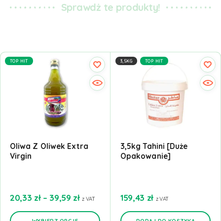
Sprawdż te produkty!
TOP HIT
3,5KG
TOP HIT
Oliwa Z Oliwek Extra
3,5kg Tahini [Duże
Virgin
Opakowanie]
20,33
zł
–
39,59
zł
159,43
zł
z VAT
z VAT