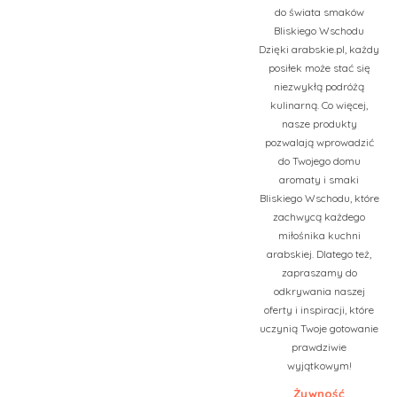
do świata smaków
Bliskiego Wschodu
Dzięki arabskie.pl, każdy
posiłek może stać się
niezwykłą podróżą
kulinarną. Co więcej,
nasze produkty
pozwalają wprowadzić
do Twojego domu
aromaty i smaki
Bliskiego Wschodu, które
zachwycą każdego
miłośnika kuchni
arabskiej. Dlatego też,
zapraszamy do
odkrywania naszej
oferty i inspiracji, które
uczynią Twoje gotowanie
prawdziwie
wyjątkowym!
Żywność