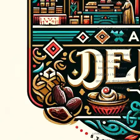
Polsce. Dlatego też, na
stołach pojawiają się
potrawy takie jak
Hommos (Humus),
Falafel, Dolma czy
Zaatar. Co więcej,
przyprawy
charakterystyczne dla
kuchni arabskiej, takie
jak kumin, czarnuszka,
kardamon, kawa
arabska i herbata po
arabsku, doskonale
wzbogacają tradycyjne
polskie przepisy.
Dodatkowo, oliwki, oliwy,
sery i faszerowane
warzywa łączą polskie
tradycje z orientalnym
smakiem, tworząc
unikalne doświadczenia
kulinarne. Tradycyjne