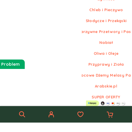
Chleb i Pieczywo
Słodycze i Przekąski
Warzywne Przetwory i Pas
Nabiał
Oliwa i Oleje
 Problem
Przyprawy i Zioła
Owocowe Dżemy Melasy Pa
Arabskie.pl
SUPER OFERTY
© Nowe
Arabskie.pl