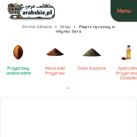
Strona Główna
Sklep
Pieprz tęczowy w
młynku Sera
Przyprawy
Mieszanki
Zioła Suszone
Specjaln
Jednorodne
Przypraw
Przyprawy
Dodatki