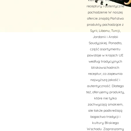
receptury i autentyczne
pochodzenie W naszej
ofercie znajdą Państwo
produkty pochodzące z
Syrii, Libanu, Turcji,
Jordanii i Arabii
Saudyjskiej. Ponadto,
część asortymentu
powstaje w krajach UE
według tradycyjnych
bliskowschodnich
receptur, co zapewnia
najwyższą jakość i
autentyczność. Dlatego
też, oferujemy produkty,
które nie tylko
zachwycają smakiem,
ale także podkreślają
bogactwo tradycji i
kultury Bliskiego
Wschodu. Zapraszamy