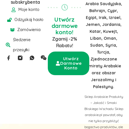
subskrybenta
Arabia Saudyjska,
Moje konto
Bahrajn, Cypr,
Egipt, Irak, Izrael,
Utwórz
Odzyskaj hasło
Jemen, Jordania,
darmowe
Zamówienia
konto!
Katar, Kuwejt,
Liban, Oman,
Zgarnij -2%
Śledzenie
Sudan, Syria,
Rabatu!
przesyłki
Turcja,
Utwórz
Zjednoczone
Darmowe
Emiraty Arabskie
Konto
oraz obszar
Jerozolimy i
Palestyny.
Sklep Arabskie Produkty
– Jakość i Smaki
Bliskiego Wschodu Sklep
arabskie.pl powstał, aby
nie tylko przybliżyć
bogactwo produktów, ale