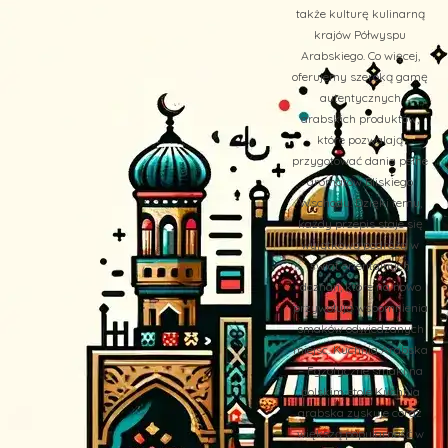
także kulturę kulinarną
krajów Półwyspu
Arabskiego. Co więcej,
oferujemy szeroką gamę
autentycznych
arabskich produktów,
które pozwalają
przygotować dania pełne
aromatów Bliskiego
Wschodu. Dzięki temu,
każdy przepis staje się
wyjątkową podróżą w
świat orientalnych
doznań, które na nowo
przywołują wspomnienia
smaków odwiedzanych
miejsc. Kuchnia Arabska
– Egzotyczne smaki na
polskim stole Kuchnia
arabska zyskuje coraz
większą popularność w