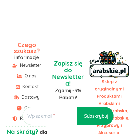
Czego
szukasz?
informacje
Zapisz się
Newsletter
do
Newsletter
O nas
Sklep z
a!
Kontakt
oryginalnymi
Zgarnij -3%
Produktami
Dostawy
Rabatu!
Arabskimi
Opinie
Żywność Arabska,
Wpisz email
Słodycze Arabskie,
Regulamin
Przyprawy i
Na skróty?
dla
Akcesoria.