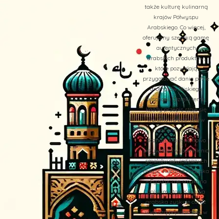
także kulturę kulinarną
krajów Półwyspu
Arabskiego. Co więcej,
oferujemy szeroką gamę
autentycznych
arabskich produktów,
które pozwalają
przygotować dania pełne
aromatów Bliskiego
Wschodu. Dzięki temu,
każdy przepis staje się
wyjątkową podróżą w
świat orientalnych
doznań, które na nowo
przywołują wspomnienia
smaków odwiedzanych
miejsc. Kuchnia Arabska
– Egzotyczne smaki na
polskim stole Kuchnia
arabska zyskuje coraz
większą popularność w