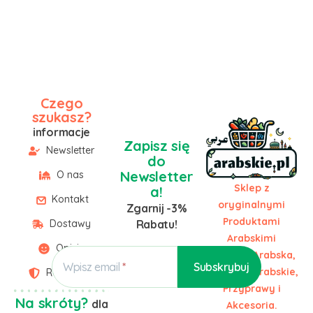
Czego
szukasz?
informacje
Zapisz się
Newsletter
do
Newsletter
O nas
Sklep z
a!
Kontakt
oryginalnymi
Zgarnij -3%
Produktami
Dostawy
Rabatu!
Arabskimi
Opinie
Żywność Arabska,
Wpisz email
Słodycze Arabskie,
Regulamin
Przyprawy i
Na skróty?
dla
Akcesoria.