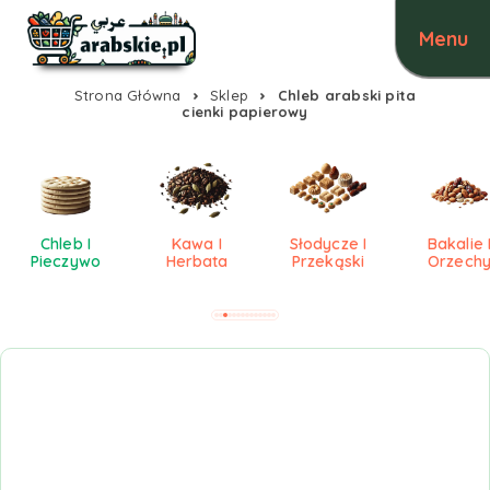
Strona Główna
Sklep
Chleb arabski pita
cienki papierowy
Chleb I
Kawa I
Słodycze I
Bakalie 
Pieczywo
Herbata
Przekąski
Orzech