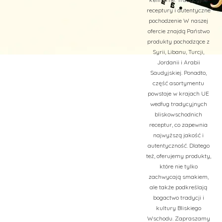
receptury i autentyczne
pochodzenie W naszej
ofercie znajdą Państwo
produkty pochodzące z
Syrii, Libanu, Turcji,
Jordanii i Arabii
Saudyjskiej. Ponadto,
część asortymentu
powstaje w krajach UE
według tradycyjnych
bliskowschodnich
receptur, co zapewnia
najwyższą jakość i
autentyczność. Dlatego
też, oferujemy produkty,
które nie tylko
zachwycają smakiem,
ale także podkreślają
bogactwo tradycji i
kultury Bliskiego
Wschodu. Zapraszamy