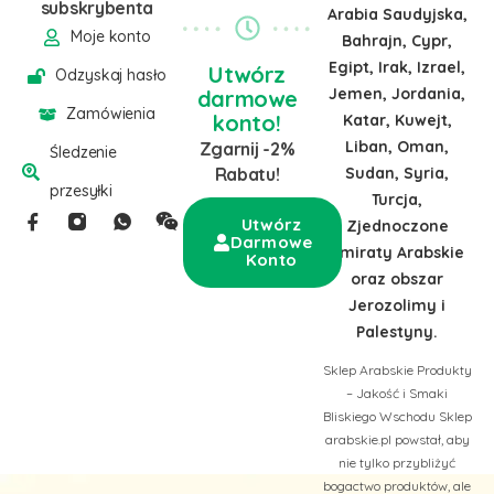
subskrybenta
Arabia Saudyjska,
Moje konto
Bahrajn, Cypr,
Egipt, Irak, Izrael,
Utwórz
Odzyskaj hasło
Jemen, Jordania,
darmowe
Zamówienia
konto!
Katar, Kuwejt,
Liban, Oman,
Zgarnij -2%
Śledzenie
Sudan, Syria,
Rabatu!
przesyłki
Turcja,
Utwórz
Zjednoczone
Darmowe
Emiraty Arabskie
Konto
oraz obszar
Jerozolimy i
Palestyny.
Sklep Arabskie Produkty
– Jakość i Smaki
Bliskiego Wschodu Sklep
arabskie.pl powstał, aby
nie tylko przybliżyć
bogactwo produktów, ale