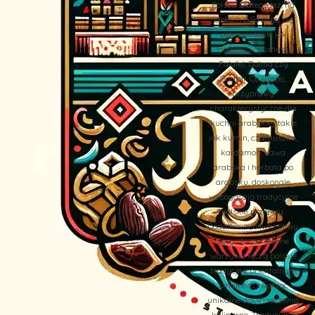
Polsce. Dlatego też, na
stołach pojawiają się
potrawy takie jak
Hommos (Humus),
Falafel, Dolma czy
Zaatar. Co więcej,
przyprawy
charakterystyczne dla
kuchni arabskiej, takie
jak kumin, czarnuszka,
kardamon, kawa
arabska i herbata po
arabsku, doskonale
wzbogacają tradycyjne
polskie przepisy.
Dodatkowo, oliwki, oliwy,
sery i faszerowane
warzywa łączą polskie
tradycje z orientalnym
smakiem, tworząc
unikalne doświadczenia
kulinarne. Tradycyjne