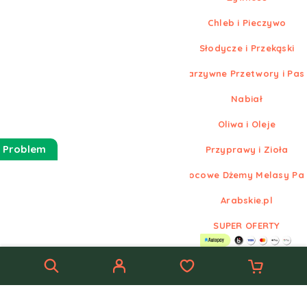
Chleb i Pieczywo
Słodycze i Przekąski
Warzywne Przetwory i Pas
Nabiał
Oliwa i Oleje
 Problem
Przyprawy i Zioła
Owocowe Dżemy Melasy Pa
Arabskie.pl
SUPER OFERTY
© Nowe
Arabskie.pl