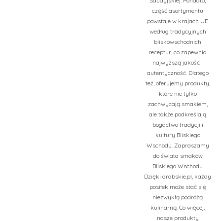
Saudyjskiej. Ponadto,
część asortymentu
powstaje w krajach UE
według tradycyjnych
bliskowschodnich
receptur, co zapewnia
najwyższą jakość i
autentyczność. Dlatego
też, oferujemy produkty,
które nie tylko
zachwycają smakiem,
ale także podkreślają
bogactwo tradycji i
kultury Bliskiego
Wschodu. Zapraszamy
do świata smaków
Bliskiego Wschodu
Dzięki arabskie.pl, każdy
posiłek może stać się
niezwykłą podróżą
kulinarną. Co więcej,
nasze produkty