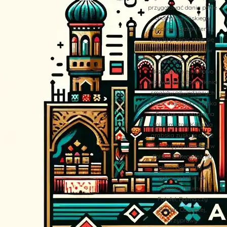
przygotować dania pełne
aromatów Bliskiego
Wschodu. Dzięki temu,
każdy przepis staje się
wyjątkową podróżą w
świat orientalnych
doznań, które na nowo
przywołują wspomnienia
smaków odwiedzanych
miejsc. Kuchnia Arabska
– Egzotyczne smaki na
polskim stole Kuchnia
arabska zyskuje coraz
większą popularność w
Polsce. Dlatego też, na
stołach pojawiają się
potrawy takie jak
Hommos (Humus),
Falafel, Dolma czy
Zaatar. Co więcej,
przyprawy