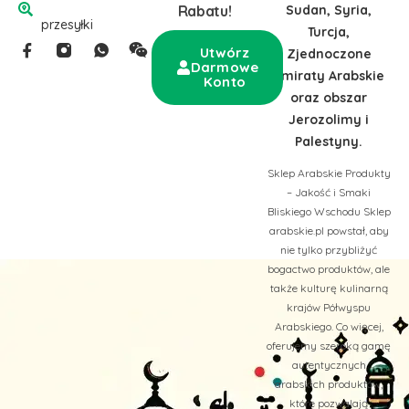
Sudan, Syria,
Rabatu!
przesyłki
Turcja,
Utwórz
Zjednoczone
Darmowe
Emiraty Arabskie
Konto
oraz obszar
Jerozolimy i
Palestyny.
Sklep Arabskie Produkty
– Jakość i Smaki
Bliskiego Wschodu Sklep
arabskie.pl powstał, aby
nie tylko przybliżyć
bogactwo produktów, ale
także kulturę kulinarną
krajów Półwyspu
Arabskiego. Co więcej,
oferujemy szeroką gamę
autentycznych
arabskich produktów,
które pozwalają