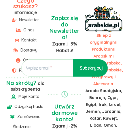
Czego
szukasz?
informacje
Zapisz się
Newsletter
do
Newsletter
O nas
Sklep z
a!
Kontakt
oryginalnymi
Zgarnij -3%
Produktami
Dostawy
Rabatu!
Arabskimi
Opinie
Żywność Arabska,
Wpisz email
Słodycze Arabskie,
Regulamin
Przyprawy i
Na skróty?
dla
Akcesoria.
subskrybenta
Arabia Saudyjska,
Moje konto
Bahrajn, Cypr,
Egipt, Irak, Izrael,
Utwórz
Odzyskaj hasło
Jemen, Jordania,
darmowe
Zamówienia
konto!
Katar, Kuwejt,
Liban, Oman,
Zgarnij -2%
Śledzenie