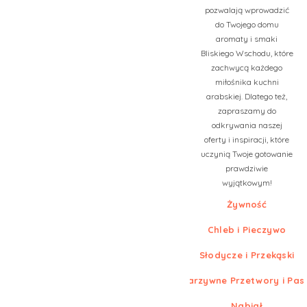
pozwalają wprowadzić
do Twojego domu
aromaty i smaki
Bliskiego Wschodu, które
zachwycą każdego
miłośnika kuchni
arabskiej. Dlatego też,
zapraszamy do
odkrywania naszej
oferty i inspiracji, które
uczynią Twoje gotowanie
prawdziwie
wyjątkowym!
Żywność
Chleb i Pieczywo
Słodycze i Przekąski
Warzywne Przetwory i Pas
Nabiał