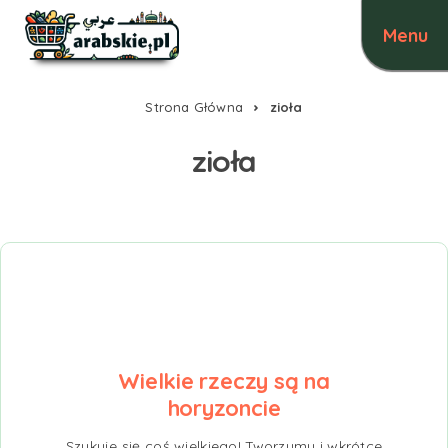
Strona Główna
zioła
zioła
Wielkie rzeczy są na
horyzoncie
Szykuje się coś wielkiego! Tworzymy i wkrótce