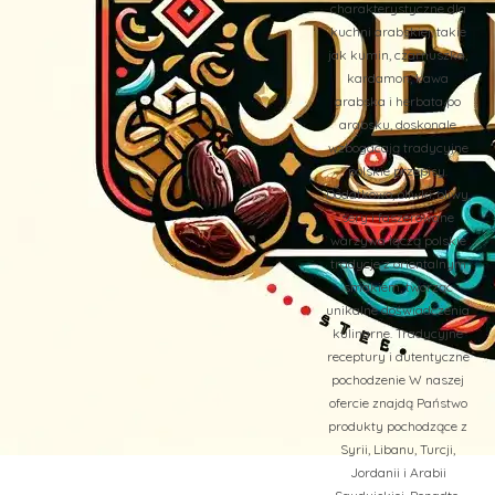
charakterystyczne dla
kuchni arabskiej, takie
jak kumin, czarnuszka,
kardamon, kawa
arabska i herbata po
arabsku, doskonale
wzbogacają tradycyjne
polskie przepisy.
Dodatkowo, oliwki, oliwy,
sery i faszerowane
warzywa łączą polskie
tradycje z orientalnym
smakiem, tworząc
unikalne doświadczenia
kulinarne. Tradycyjne
receptury i autentyczne
pochodzenie W naszej
ofercie znajdą Państwo
produkty pochodzące z
Syrii, Libanu, Turcji,
Jordanii i Arabii