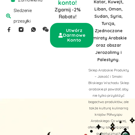
Zamówienia
konto!
Katar, Kuwejt,
Liban, Oman,
Zgarnij -2%
Śledzenie
Sudan, Syria,
Rabatu!
przesyłki
Turcja,
Utwórz
Zjednoczone
Darmowe
Emiraty Arabskie
Konto
oraz obszar
Jerozolimy i
Palestyny.
Sklep Arabskie Produkty
– Jakość i Smaki
Bliskiego Wschodu Sklep
arabskie.pl powstał, aby
nie tylko przybliżyć
bogactwo produktów, ale
także kulturę kulinarną
krajów Półwyspu
Arabskiego. Co więcej,
oferujemy szeroką gamę
autentycznych