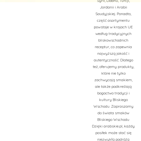
Syrii, Libanu, Turcji,
Jordanii i Arabii
Saudyjskiej. Ponadto,
część asortymentu
powstaje w krajach UE
według tradycyjnych
bliskowschodnich
receptur, co zapewnia
najwyższą jakość i
autentyczność. Dlatego
też, oferujemy produkty,
które nie tylko
zachwycają smakiem,
ale także podkreślają
bogactwo tradycji i
kultury Bliskiego
Wschodu. Zapraszamy
do świata smaków
Bliskiego Wschodu
Dzięki arabskie.pl, każdy
posiłek może stać się
niezwykłą podróżą