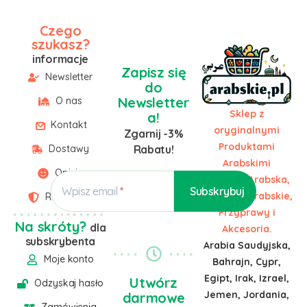
Czego
szukasz?
informacje
Zapisz się
Newsletter
do
Newsletter
O nas
Sklep z
a!
Kontakt
oryginalnymi
Zgarnij -3%
Produktami
Dostawy
Rabatu!
Arabskimi
Opinie
Żywność Arabska,
Wpisz email
Słodycze Arabskie,
Regulamin
Przyprawy i
Na skróty?
dla
Akcesoria.
subskrybenta
Arabia Saudyjska,
Moje konto
Bahrajn, Cypr,
Egipt, Irak, Izrael,
Utwórz
Odzyskaj hasło
Jemen, Jordania,
darmowe