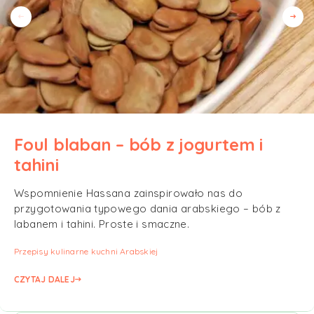
Foul blaban – bób z jogurtem i
tahini
Wspomnienie Hassana zainspirowało nas do
przygotowania typowego dania arabskiego – bób z
labanem i tahini. Proste i smaczne.
Przepisy kulinarne kuchni Arabskiej
CZYTAJ DALEJ