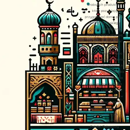
arabskich produktów,
które pozwalają
przygotować dania pełne
aromatów Bliskiego
Wschodu. Dzięki temu,
każdy przepis staje się
wyjątkową podróżą w
świat orientalnych
doznań, które na nowo
przywołują wspomnienia
smaków odwiedzanych
miejsc. Kuchnia Arabska
– Egzotyczne smaki na
polskim stole Kuchnia
arabska zyskuje coraz
większą popularność w
Polsce. Dlatego też, na
stołach pojawiają się
potrawy takie jak
Hommos (Humus),
Falafel, Dolma czy