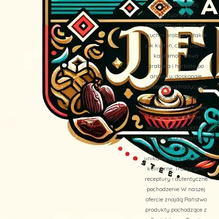
Zaatar. Co więcej,
przyprawy
charakterystyczne dla
kuchni arabskiej, takie
jak kumin, czarnuszka,
kardamon, kawa
arabska i herbata po
arabsku, doskonale
wzbogacają tradycyjne
polskie przepisy.
Dodatkowo, oliwki, oliwy,
sery i faszerowane
warzywa łączą polskie
tradycje z orientalnym
smakiem, tworząc
unikalne doświadczenia
kulinarne. Tradycyjne
receptury i autentyczne
pochodzenie W naszej
ofercie znajdą Państwo
produkty pochodzące z