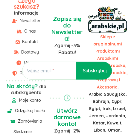
Czego
szukasz?
informacje
Zapisz się
Newsletter
do
Newsletter
O nas
Sklep z
a!
Kontakt
oryginalnymi
Zgarnij -3%
Produktami
Dostawy
Rabatu!
Arabskimi
Opinie
Żywność Arabska,
Wpisz email
Słodycze Arabskie,
Regulamin
Przyprawy i
Na skróty?
dla
Akcesoria.
subskrybenta
Arabia Saudyjska,
Moje konto
Bahrajn, Cypr,
Egipt, Irak, Izrael,
Utwórz
Odzyskaj hasło
Jemen, Jordania,
darmowe
Zamówienia
konto!
Katar, Kuwejt,
Liban, Oman,
Zgarnij -2%
Śledzenie