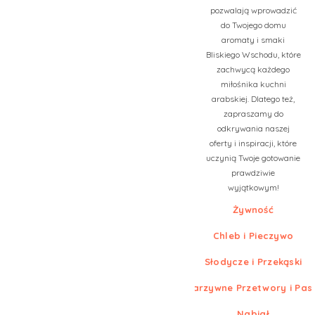
pozwalają wprowadzić
do Twojego domu
aromaty i smaki
Bliskiego Wschodu, które
zachwycą każdego
miłośnika kuchni
arabskiej. Dlatego też,
zapraszamy do
odkrywania naszej
oferty i inspiracji, które
uczynią Twoje gotowanie
prawdziwie
wyjątkowym!
Żywność
Chleb i Pieczywo
Słodycze i Przekąski
Warzywne Przetwory i Pas
Nabiał