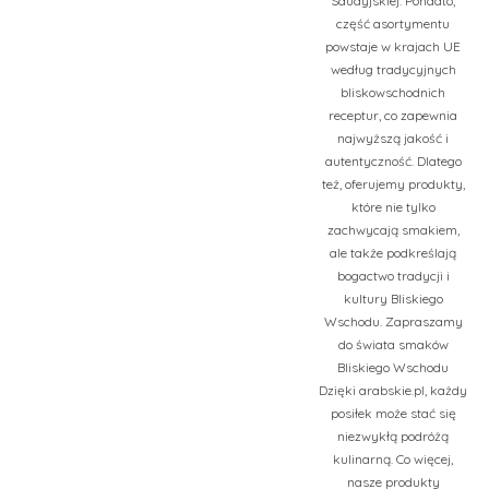
Saudyjskiej. Ponadto,
część asortymentu
powstaje w krajach UE
według tradycyjnych
bliskowschodnich
receptur, co zapewnia
najwyższą jakość i
autentyczność. Dlatego
też, oferujemy produkty,
które nie tylko
zachwycają smakiem,
ale także podkreślają
bogactwo tradycji i
kultury Bliskiego
Wschodu. Zapraszamy
do świata smaków
Bliskiego Wschodu
Dzięki arabskie.pl, każdy
posiłek może stać się
niezwykłą podróżą
kulinarną. Co więcej,
nasze produkty