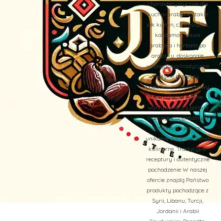
charakterystyczne dla
kuchni arabskiej, takie
jak kumin, czarnuszka,
kardamon, kawa
arabska i herbata po
arabsku, doskonale
wzbogacają tradycyjne
polskie przepisy.
Dodatkowo, oliwki, oliwy,
sery i faszerowane
warzywa łączą polskie
tradycje z orientalnym
smakiem, tworząc
unikalne doświadczenia
kulinarne. Tradycyjne
receptury i autentyczne
pochodzenie W naszej
ofercie znajdą Państwo
produkty pochodzące z
Syrii, Libanu, Turcji,
Jordanii i Arabii