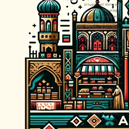
przygotować dania pełne
aromatów Bliskiego
Wschodu. Dzięki temu,
każdy przepis staje się
wyjątkową podróżą w
świat orientalnych
doznań, które na nowo
przywołują wspomnienia
smaków odwiedzanych
miejsc. Kuchnia Arabska
– Egzotyczne smaki na
polskim stole Kuchnia
arabska zyskuje coraz
większą popularność w
Polsce. Dlatego też, na
stołach pojawiają się
potrawy takie jak
Hommos (Humus),
Falafel, Dolma czy
Zaatar. Co więcej,
przyprawy