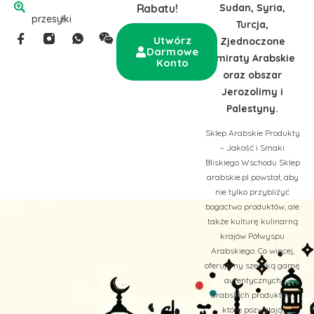
Sudan, Syria,
Rabatu!
przesyłki
Turcja,
Utwórz
Zjednoczone
Darmowe
Emiraty Arabskie
Konto
oraz obszar
Jerozolimy i
Palestyny.
Sklep Arabskie Produkty
– Jakość i Smaki
Bliskiego Wschodu Sklep
arabskie.pl powstał, aby
nie tylko przybliżyć
bogactwo produktów, ale
także kulturę kulinarną
krajów Półwyspu
Arabskiego. Co więcej,
oferujemy szeroką gamę
autentycznych
arabskich produktów,
które pozwalają