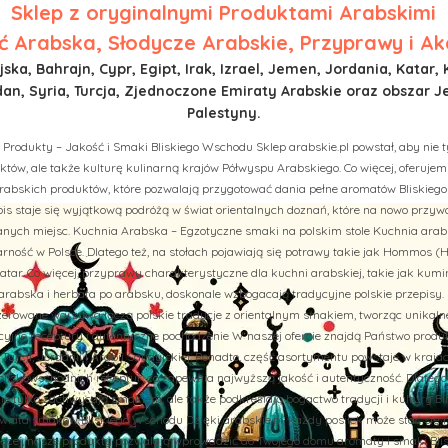
Sklep z
oryginalnymi Produktami Arabskimi
 Arabska, Słodycze Arabskie, Przyprawy i Ak
ska, Bahrajn, Cypr, Egipt, Irak, Izrael, Jemen, Jordania, Katar, 
n, Syria, Turcja, Zjednoczone Emiraty Arabskie oraz obszar J
Palestyny.
 Produkty – Jakość i Smaki Bliskiego Wschodu Sklep arabskie.pl powstał, aby nie t
tów, ale także kulturę kulinarną krajów Półwyspu Arabskiego. Co więcej, oferuj
rabskich produktów, które pozwalają przygotować dania pełne aromatów Bliskiego
is staje się wyjątkową podróżą w świat orientalnych doznań, które na nowo przy
ych miejsc. Kuchnia Arabska – Egzotyczne smaki na polskim stole Kuchnia arab
rność w Polsce. Dlatego też, na stołach pojawiają się potrawy takie jak Hommos (H
tar. Co więcej, przyprawy charakterystyczne dla kuchni arabskiej, takie jak kumi
abska i herbata po arabsku, doskonale wzbogacają tradycyjne polskie przepisy. 
aszerowane warzywa łączą polskie tradycje z orientalnym smakiem, tworząc unikal
cyjne receptury i autentyczne pochodzenie W naszej ofercie znajdą Państwo prod
u, Turcji, Jordanii i Arabii Saudyjskiej. Ponadto, część asortymentu powstaje w kraj
liskowschodnich receptur, co zapewnia najwyższą jakość i autentyczność. Dlatego
nie tylko zachwycają smakiem, ale także podkreślają bogactwo tradycji i kultury B
iata smaków Bliskiego Wschodu Dzięki arabskie.pl, każdy posiłek może stać się 
więcej, nasze produkty pozwalają wprowadzić do Twojego domu aromaty i smaki Bli