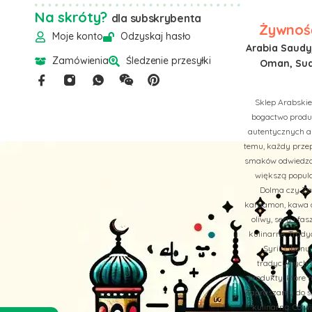
Na skróty?
dla subskrybenta
Żywność
Moje konto
Odzyskaj hasło
Arabia Saudyj
Zamówienia
Śledzenie przesyłki
Oman, Suda
Sklep Arabskie
bogactwo produk
autentycznych a
temu, każdy przep
smaków odwiedzan
większą popula
Dolma czy Zaa
kardamon, kawa ar
oliwy, sery i f
kulinarne. Trady
Syrii, Liban
tradycyjnych b
produkty, które 
Zapraszamy do św
kulinarną. Co 