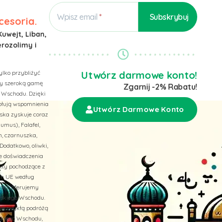
Wpisz email
cesoria.
Kuwejt, Liban,
erozolimy i
ylko przybliżyć
Utwórz darmowe konto!
emy szeroką gamę
Zgarnij -2% Rabatu!
 Wschodu. Dzięki
wołują wspomnienia
Utwórz Darmowe Konto
ska zyskuje coraz
umus), Falafel,
n, czarnuszka,
Dodatkowo, oliwki,
ne doświadczenia
ukty pochodzące z
ach UE według
 też, oferujemy
liskiego Wschodu.
niezwykłą podróżą
skiego Wschodu,