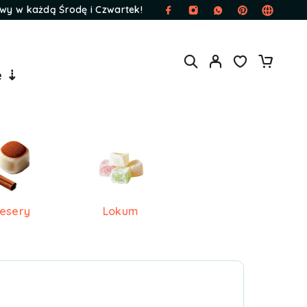
wy w każdą Środę i Czwartek!
e ⇣
esery
Lokum