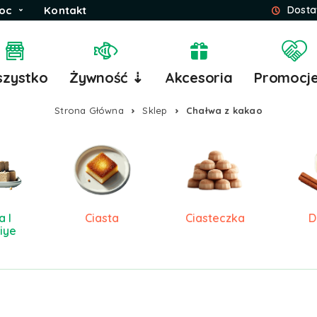
oc
Kontakt
Dosta
zystko
Żywność ⇣
Akcesoria
Promocj
Strona Główna
Sklep
Chałwa z kakao
 I
Ciasta
Ciasteczka
D
iye