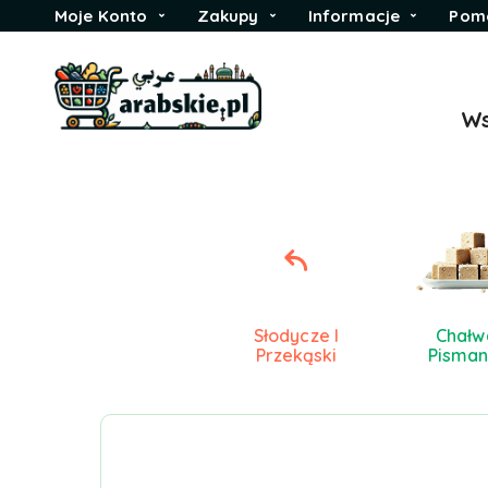
Moje Konto
Zakupy
Informacje
Pom
Ws
Słodycze I
Chałwa
Przekąski
Pisman