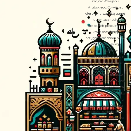
krajów Półwyspu
Arabskiego. Co więcej,
oferujemy szeroką gamę
autentycznych
arabskich produktów,
które pozwalają
przygotować dania pełne
aromatów Bliskiego
Wschodu. Dzięki temu,
każdy przepis staje się
wyjątkową podróżą w
świat orientalnych
doznań, które na nowo
przywołują wspomnienia
smaków odwiedzanych
miejsc. Kuchnia Arabska
– Egzotyczne smaki na
polskim stole Kuchnia
arabska zyskuje coraz
większą popularność w
Polsce. Dlatego też, na
stołach pojawiają się