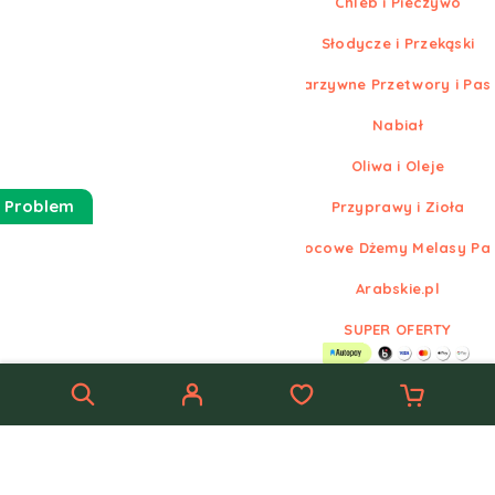
Chleb i Pieczywo
Słodycze i Przekąski
Warzywne Przetwory i Pas
Nabiał
Oliwa i Oleje
 Problem
Przyprawy i Zioła
Owocowe Dżemy Melasy Pa
Arabskie.pl
SUPER OFERTY
© Nowe
Arabskie.pl