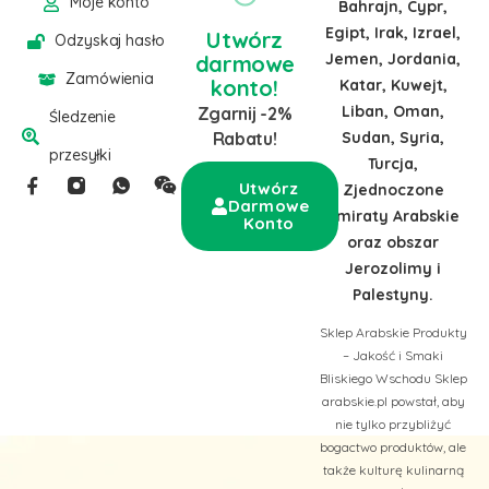
Moje konto
Bahrajn, Cypr,
Egipt, Irak, Izrael,
Utwórz
Odzyskaj hasło
Jemen, Jordania,
darmowe
Zamówienia
konto!
Katar, Kuwejt,
Liban, Oman,
Zgarnij -2%
Śledzenie
Sudan, Syria,
Rabatu!
przesyłki
Turcja,
Utwórz
Zjednoczone
Darmowe
Emiraty Arabskie
Konto
oraz obszar
Jerozolimy i
Palestyny.
Sklep Arabskie Produkty
– Jakość i Smaki
Bliskiego Wschodu Sklep
arabskie.pl powstał, aby
nie tylko przybliżyć
bogactwo produktów, ale
także kulturę kulinarną