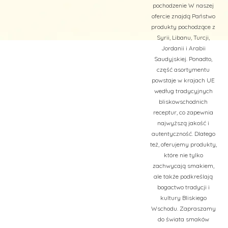
pochodzenie W naszej
ofercie znajdą Państwo
produkty pochodzące z
Syrii, Libanu, Turcji,
Jordanii i Arabii
Saudyjskiej. Ponadto,
część asortymentu
powstaje w krajach UE
według tradycyjnych
bliskowschodnich
receptur, co zapewnia
najwyższą jakość i
autentyczność. Dlatego
też, oferujemy produkty,
które nie tylko
zachwycają smakiem,
ale także podkreślają
bogactwo tradycji i
kultury Bliskiego
Wschodu. Zapraszamy
do świata smaków