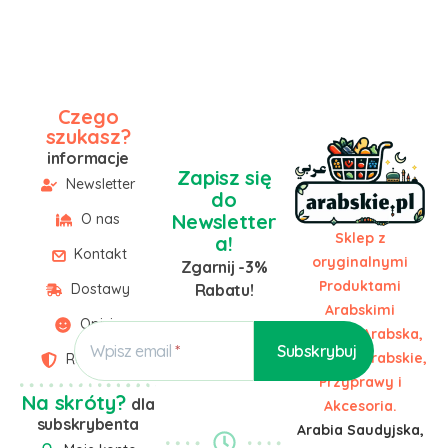
Czego
szukasz?
informacje
Zapisz się
Newsletter
do
Newsletter
O nas
Sklep z
a!
Kontakt
oryginalnymi
Zgarnij -3%
Produktami
Dostawy
Rabatu!
Arabskimi
Opinie
Żywność Arabska,
Wpisz email
Słodycze Arabskie,
Regulamin
Przyprawy i
Na skróty?
dla
Akcesoria.
subskrybenta
Arabia Saudyjska,