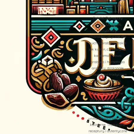
potrawy takie jak
Hommos (Humus),
Falafel, Dolma czy
Zaatar. Co więcej,
przyprawy
charakterystyczne dla
kuchni arabskiej, takie
jak kumin, czarnuszka,
kardamon, kawa
arabska i herbata po
arabsku, doskonale
wzbogacają tradycyjne
polskie przepisy.
Dodatkowo, oliwki, oliwy,
sery i faszerowane
warzywa łączą polskie
tradycje z orientalnym
smakiem, tworząc
unikalne doświadczenia
kulinarne. Tradycyjne
receptury i autentyczne