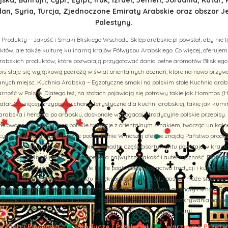
n, Syria, Turcja, Zjednoczone Emiraty Arabskie oraz obszar J
Palestyny.
 Produkty – Jakość i Smaki Bliskiego Wschodu Sklep arabskie.pl powstał, aby nie t
tów, ale także kulturę kulinarną krajów Półwyspu Arabskiego. Co więcej, oferuj
rabskich produktów, które pozwalają przygotować dania pełne aromatów Bliskiego
is staje się wyjątkową podróżą w świat orientalnych doznań, które na nowo przy
ych miejsc. Kuchnia Arabska – Egzotyczne smaki na polskim stole Kuchnia arab
rność w Polsce. Dlatego też, na stołach pojawiają się potrawy takie jak Hommos (H
tar. Co więcej, przyprawy charakterystyczne dla kuchni arabskiej, takie jak kumi
abska i herbata po arabsku, doskonale wzbogacają tradycyjne polskie przepisy. 
aszerowane warzywa łączą polskie tradycje z orientalnym smakiem, tworząc unikal
cyjne receptury i autentyczne pochodzenie W naszej ofercie znajdą Państwo prod
u, Turcji, Jordanii i Arabii Saudyjskiej. Ponadto, część asortymentu powstaje w kraj
liskowschodnich receptur, co zapewnia najwyższą jakość i autentyczność. Dlatego
nie tylko zachwycają smakiem, ale także podkreślają bogactwo tradycji i kultury B
iata smaków Bliskiego Wschodu Dzięki arabskie.pl, każdy posiłek może stać się 
więcej, nasze produkty pozwalają wprowadzić do Twojego domu aromaty i smaki Bli
żdego miłośnika kuchni arabskiej. Dlatego też, zapraszamy do odkrywania naszej of
które uczynią Twoje gotowanie prawdziwie wyjątkowym!
Chleb i Pieczywo
Słodycze i Przekąski
Warzywne Przetwo