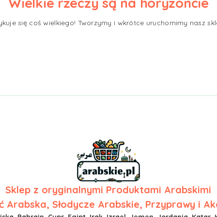
Wielkie rzeczy są na horyzoncie
ykuje się coś wielkiego! Tworzymy i wkrótce uruchomimy nasz skl
Sklep z
oryginalnymi Produktami Arabskimi
 Arabska, Słodycze Arabskie, Przyprawy i Ak
ska, Bahrajn, Cypr, Egipt, Irak, Izrael, Jemen, Jordania, Katar, 