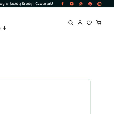
wy w każdą Środę i Czwartek!
e ⇣