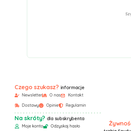
Sz
Czego szukasz?
informacje
Newsletter
O nas
Kontakt
Dostawy
Opinie
Regulamin
Na skróty?
dla subskrybenta
Żywność
Moje konto
Odzyskaj hasło
Arabia Saudyj