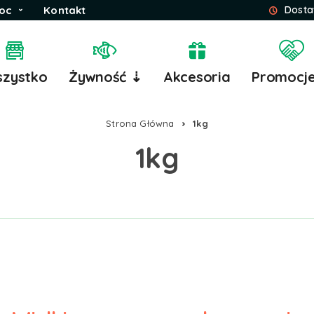
oc
Kontakt
Dosta
zystko
Żywność ⇣
Akcesoria
Promocj
Strona Główna
1kg
1kg