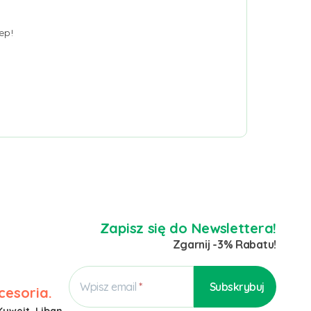
ep!
Zapisz się do Newslettera!
Zgarnij -3% Rabatu!
Wpisz email
cesoria.
Kuwejt, Liban,