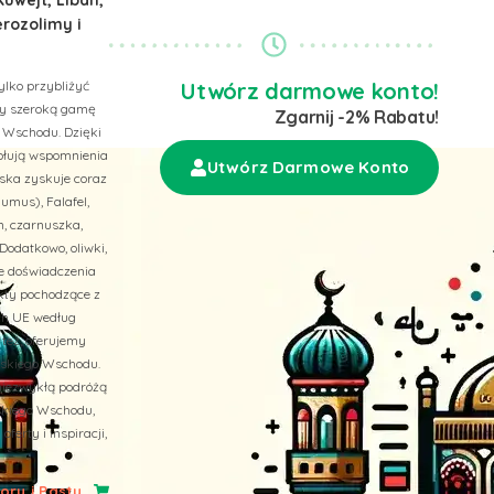
erozolimy i
ylko przybliżyć
Utwórz darmowe konto!
emy szeroką gamę
Zgarnij -2% Rabatu!
 Wschodu. Dzięki
wołują wspomnienia
Utwórz Darmowe Konto
ska zyskuje coraz
umus), Falafel,
n, czarnuszka,
Dodatkowo, oliwki,
ne doświadczenia
ukty pochodzące z
ach UE według
 też, oferujemy
liskiego Wschodu.
niezwykłą podróżą
skiego Wschodu,
erty i inspiracji,
ry i Pasty