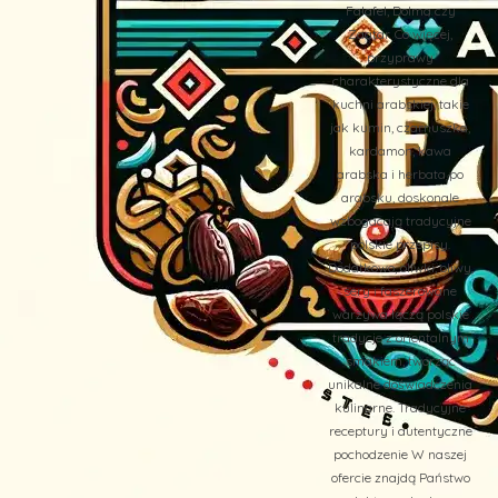
Falafel, Dolma czy
Zaatar. Co więcej,
przyprawy
charakterystyczne dla
kuchni arabskiej, takie
jak kumin, czarnuszka,
kardamon, kawa
arabska i herbata po
arabsku, doskonale
wzbogacają tradycyjne
polskie przepisy.
Dodatkowo, oliwki, oliwy,
sery i faszerowane
warzywa łączą polskie
tradycje z orientalnym
smakiem, tworząc
unikalne doświadczenia
kulinarne. Tradycyjne
receptury i autentyczne
pochodzenie W naszej
ofercie znajdą Państwo