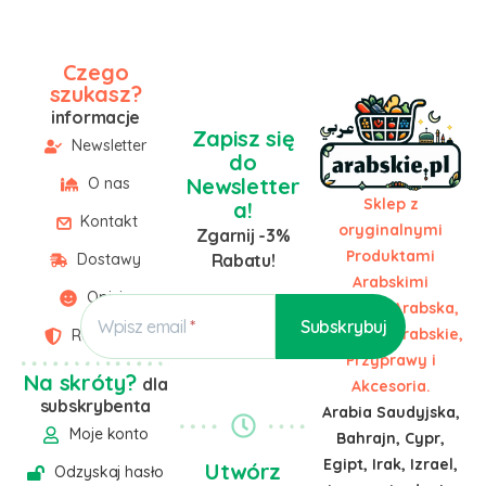
Czego
szukasz?
informacje
Zapisz się
Newsletter
do
Newsletter
O nas
Sklep z
a!
Kontakt
oryginalnymi
Zgarnij -3%
Produktami
Dostawy
Rabatu!
Arabskimi
Opinie
Żywność Arabska,
Wpisz email
Słodycze Arabskie,
Regulamin
Przyprawy i
Na skróty?
dla
Akcesoria.
subskrybenta
Arabia Saudyjska,
Moje konto
Bahrajn, Cypr,
Egipt, Irak, Izrael,
Utwórz
Odzyskaj hasło