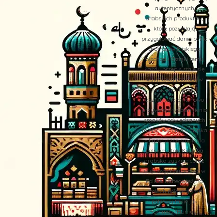
autentycznych
arabskich produktów,
które pozwalają
przygotować dania pełne
aromatów Bliskiego
Wschodu. Dzięki temu,
każdy przepis staje się
wyjątkową podróżą w
świat orientalnych
doznań, które na nowo
przywołują wspomnienia
smaków odwiedzanych
miejsc. Kuchnia Arabska
– Egzotyczne smaki na
polskim stole Kuchnia
arabska zyskuje coraz
większą popularność w
Polsce. Dlatego też, na
stołach pojawiają się
potrawy takie jak
Hommos (Humus),