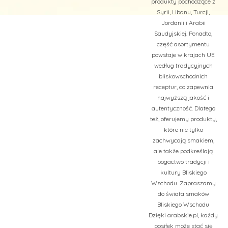
produkty pochodzące z
Syrii, Libanu, Turcji,
Jordanii i Arabii
Saudyjskiej. Ponadto,
część asortymentu
powstaje w krajach UE
według tradycyjnych
bliskowschodnich
receptur, co zapewnia
najwyższą jakość i
autentyczność. Dlatego
też, oferujemy produkty,
które nie tylko
zachwycają smakiem,
ale także podkreślają
bogactwo tradycji i
kultury Bliskiego
Wschodu. Zapraszamy
do świata smaków
Bliskiego Wschodu
Dzięki arabskie.pl, każdy
posiłek może stać się