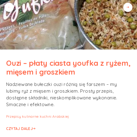
Ouzi – płaty ciasta youfka z ryżem,
mięsem i groszkiem
Nadziewane bułeczki ouzi różnią się farszem – my
lubimy ryż z mięsem i groszkiem. Prosty przepis,
dostępne składniki, nieskomplikowane wykonanie.
Smaczne i efektowne.
Przepisy kulinarne kuchni Arabskiej
CZYTAJ DALEJ