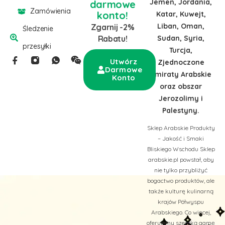
Jemen, Jordania,
darmowe
Zamówienia
konto!
Katar, Kuwejt,
Liban, Oman,
Zgarnij -2%
Śledzenie
Sudan, Syria,
Rabatu!
przesyłki
Turcja,
Utwórz
Zjednoczone
Darmowe
Emiraty Arabskie
Konto
oraz obszar
Jerozolimy i
Palestyny.
Sklep Arabskie Produkty
– Jakość i Smaki
Bliskiego Wschodu Sklep
arabskie.pl powstał, aby
nie tylko przybliżyć
bogactwo produktów, ale
także kulturę kulinarną
krajów Półwyspu
Arabskiego. Co więcej,
oferujemy szeroką gamę