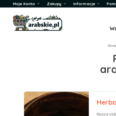
Moje Konto
Zakupy
Informacje
Pom
Ws
Stro
ara
Herba
Nasza ulu