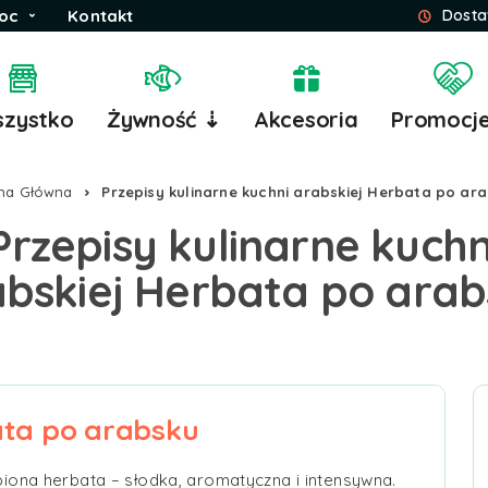
oc
Kontakt
Dosta
zystko
Żywność ⇣
Akcesoria
Promocj
na Główna
Przepisy kulinarne kuchni arabskiej Herbata po ar
Przepisy kulinarne kuchn
bskiej Herbata po ara
ta po arabsku
biona herbata – słodka, aromatyczna i intensywna.