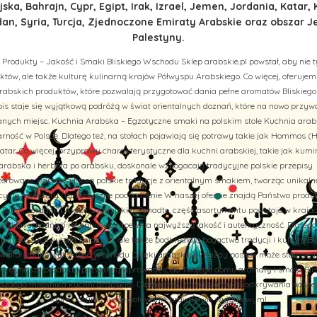
ska, Bahrajn, Cypr, Egipt, Irak, Izrael, Jemen, Jordania, Katar, 
n, Syria, Turcja, Zjednoczone Emiraty Arabskie oraz obszar J
Palestyny.
 Produkty – Jakość i Smaki Bliskiego Wschodu Sklep arabskie.pl powstał, aby nie t
tów, ale także kulturę kulinarną krajów Półwyspu Arabskiego. Co więcej, oferuj
rabskich produktów, które pozwalają przygotować dania pełne aromatów Bliskiego
is staje się wyjątkową podróżą w świat orientalnych doznań, które na nowo przy
ych miejsc. Kuchnia Arabska – Egzotyczne smaki na polskim stole Kuchnia arab
rność w Polsce. Dlatego też, na stołach pojawiają się potrawy takie jak Hommos (H
tar. Co więcej, przyprawy charakterystyczne dla kuchni arabskiej, takie jak kumi
abska i herbata po arabsku, doskonale wzbogacają tradycyjne polskie przepisy. 
aszerowane warzywa łączą polskie tradycje z orientalnym smakiem, tworząc unikal
cyjne receptury i autentyczne pochodzenie W naszej ofercie znajdą Państwo prod
u, Turcji, Jordanii i Arabii Saudyjskiej. Ponadto, część asortymentu powstaje w kraj
liskowschodnich receptur, co zapewnia najwyższą jakość i autentyczność. Dlatego
nie tylko zachwycają smakiem, ale także podkreślają bogactwo tradycji i kultury B
iata smaków Bliskiego Wschodu Dzięki arabskie.pl, każdy posiłek może stać się 
więcej, nasze produkty pozwalają wprowadzić do Twojego domu aromaty i smaki Bli
żdego miłośnika kuchni arabskiej. Dlatego też, zapraszamy do odkrywania naszej of
które uczynią Twoje gotowanie prawdziwie wyjątkowym!