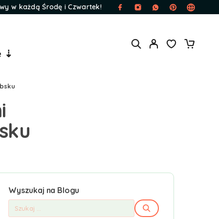
wy w każdą Środę i Czwartek!
e ⇣
absku
i
bsku
Wyszukaj na Blogu