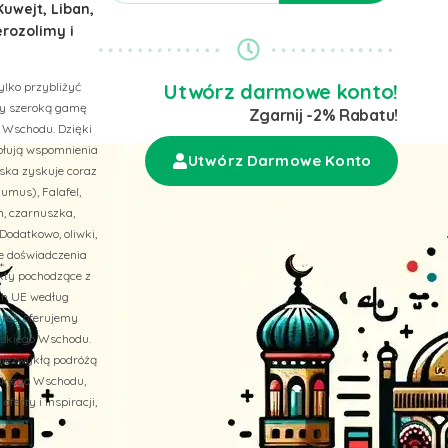
Kuwejt, Liban,
erozolimy i
ylko przybliżyć
Utwórz darmowe konto!
emy szeroką gamę
Zgarnij -2% Rabatu!
 Wschodu. Dzięki
wołują wspomnienia
Utwórz Darmowe Konto
ska zyskuje coraz
umus), Falafel,
n, czarnuszka,
Dodatkowo, oliwki,
ne doświadczenia
ukty pochodzące z
ach UE według
 też, oferujemy
liskiego Wschodu.
niezwykłą podróżą
skiego Wschodu,
erty i inspiracji,