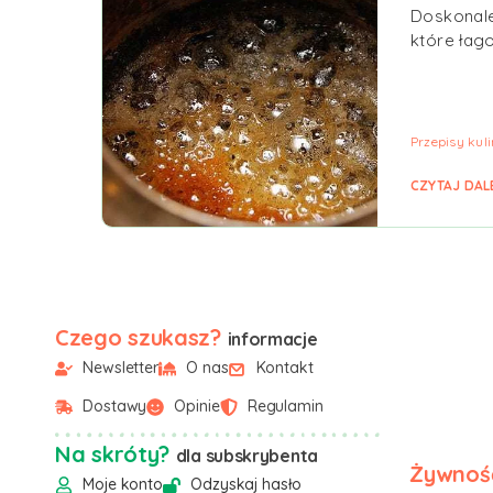
Doskonale
które łag
Przepisy kul
CZYTAJ DAL
Czego szukasz?
informacje
Newsletter
O nas
Kontakt
Dostawy
Opinie
Regulamin
Na skróty?
dla subskrybenta
Żywność
Moje konto
Odzyskaj hasło