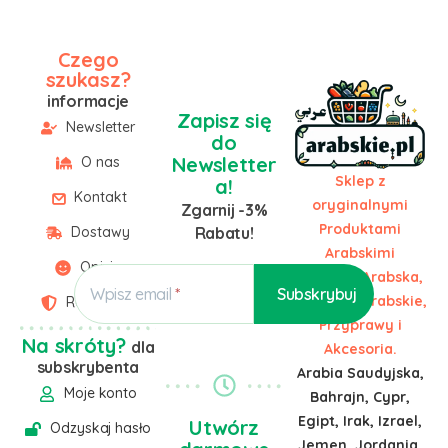
Czego
szukasz?
informacje
Zapisz się
Newsletter
do
Newsletter
O nas
Sklep z
a!
Kontakt
oryginalnymi
Zgarnij -3%
Produktami
Dostawy
Rabatu!
Arabskimi
Opinie
Żywność Arabska,
Wpisz email
Słodycze Arabskie,
Regulamin
Przyprawy i
Na skróty?
dla
Akcesoria.
subskrybenta
Arabia Saudyjska,
Moje konto
Bahrajn, Cypr,
Egipt, Irak, Izrael,
Utwórz
Odzyskaj hasło
Jemen, Jordania,