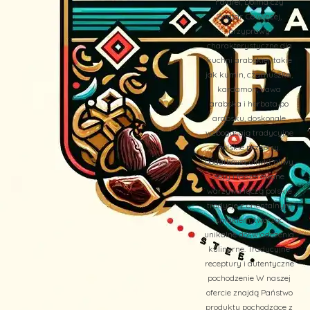
Falafel, Dolma czy
Zaatar. Co więcej,
przyprawy
charakterystyczne dla
kuchni arabskiej, takie
jak kumin, czarnuszka,
kardamon, kawa
arabska i herbata po
arabsku, doskonale
wzbogacają tradycyjne
polskie przepisy.
Dodatkowo, oliwki, oliwy,
sery i faszerowane
warzywa łączą polskie
tradycje z orientalnym
smakiem, tworząc
unikalne doświadczenia
kulinarne. Tradycyjne
receptury i autentyczne
pochodzenie W naszej
ofercie znajdą Państwo
produkty pochodzące z