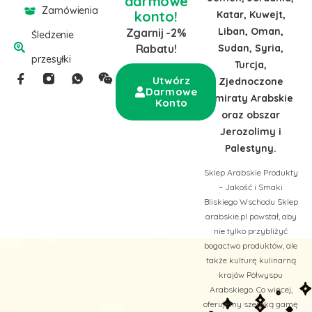
darmowe
Zamówienia
konto!
Katar, Kuwejt,
Liban, Oman,
Zgarnij -2%
Śledzenie
Sudan, Syria,
Rabatu!
przesyłki
Turcja,
Utwórz
Zjednoczone
Darmowe
Emiraty Arabskie
Konto
oraz obszar
Jerozolimy i
Palestyny.
Sklep Arabskie Produkty
– Jakość i Smaki
Bliskiego Wschodu Sklep
arabskie.pl powstał, aby
nie tylko przybliżyć
bogactwo produktów, ale
także kulturę kulinarną
krajów Półwyspu
Arabskiego. Co więcej,
oferujemy szeroką gamę