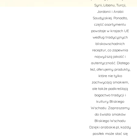
Syrii, Libanu, Turcji,
Jordanii i Arabii
Saudyjskiej. Ponadto,
część asortymentu
powstaje w krajach UE
według tradycyjnych
bliskowschodnich
receptur, co zapewnia
najwyższą jakość i
autentyczność. Dlatego
też, oferujemy produkty,
które nie tylko
zachwycają smakiem,
ale także podkreślają
bogactwo tradycji i
kultury Bliskiego
Wschodu. Zapraszamy
do świata smaków
Bliskiego Wschodu
Dzięki arabskie.pl, każdy
posiłek może stać się