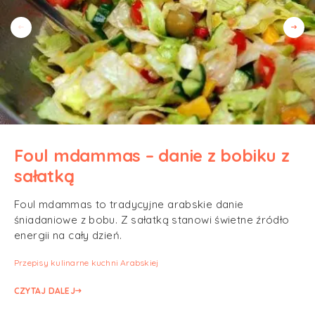
Foul mdammas – danie z bobiku z
sałatką
Foul mdammas to tradycyjne arabskie danie
śniadaniowe z bobu. Z sałatką stanowi świetne źródło
energii na cały dzień.
Przepisy kulinarne kuchni Arabskiej
CZYTAJ DALEJ