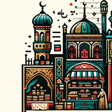
autentycznych
arabskich produktów,
które pozwalają
przygotować dania pełne
aromatów Bliskiego
Wschodu. Dzięki temu,
każdy przepis staje się
wyjątkową podróżą w
świat orientalnych
doznań, które na nowo
przywołują wspomnienia
smaków odwiedzanych
miejsc. Kuchnia Arabska
– Egzotyczne smaki na
polskim stole Kuchnia
arabska zyskuje coraz
większą popularność w
Polsce. Dlatego też, na
stołach pojawiają się
potrawy takie jak
Hommos (Humus),