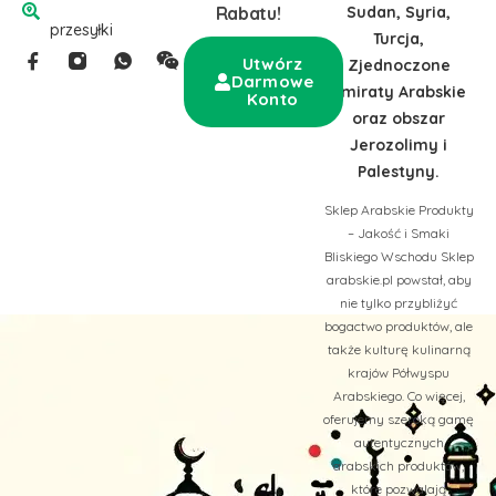
Sudan, Syria,
Rabatu!
przesyłki
Turcja,
Utwórz
Zjednoczone
Darmowe
Emiraty Arabskie
Konto
oraz obszar
Jerozolimy i
Palestyny.
Sklep Arabskie Produkty
– Jakość i Smaki
Bliskiego Wschodu Sklep
arabskie.pl powstał, aby
nie tylko przybliżyć
bogactwo produktów, ale
także kulturę kulinarną
krajów Półwyspu
Arabskiego. Co więcej,
oferujemy szeroką gamę
autentycznych
arabskich produktów,
które pozwalają