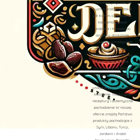
charakterystyczne dla
kuchni arabskiej, takie
jak kumin, czarnuszka,
kardamon, kawa
arabska i herbata po
arabsku, doskonale
wzbogacają tradycyjne
polskie przepisy.
Dodatkowo, oliwki, oliwy,
sery i faszerowane
warzywa łączą polskie
tradycje z orientalnym
smakiem, tworząc
unikalne doświadczenia
kulinarne. Tradycyjne
receptury i autentyczne
pochodzenie W naszej
ofercie znajdą Państwo
produkty pochodzące z
Syrii, Libanu, Turcji,
Jordanii i Arabii