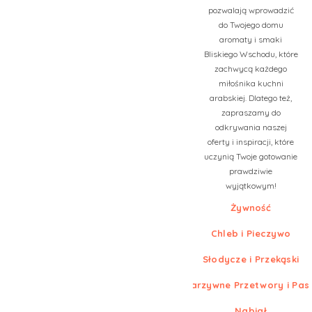
pozwalają wprowadzić
do Twojego domu
aromaty i smaki
Bliskiego Wschodu, które
zachwycą każdego
miłośnika kuchni
arabskiej. Dlatego też,
zapraszamy do
odkrywania naszej
oferty i inspiracji, które
uczynią Twoje gotowanie
prawdziwie
wyjątkowym!
Żywność
Chleb i Pieczywo
Słodycze i Przekąski
Warzywne Przetwory i Pas
Nabiał