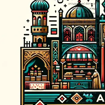
przygotować dania pełne
aromatów Bliskiego
Wschodu. Dzięki temu,
każdy przepis staje się
wyjątkową podróżą w
świat orientalnych
doznań, które na nowo
przywołują wspomnienia
smaków odwiedzanych
miejsc. Kuchnia Arabska
– Egzotyczne smaki na
polskim stole Kuchnia
arabska zyskuje coraz
większą popularność w
Polsce. Dlatego też, na
stołach pojawiają się
potrawy takie jak
Hommos (Humus),
Falafel, Dolma czy
Zaatar. Co więcej,
przyprawy