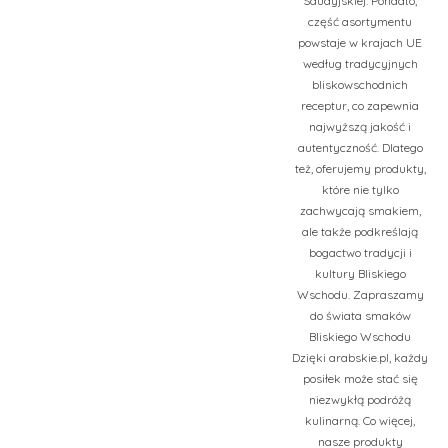
Saudyjskiej. Ponadto,
część asortymentu
powstaje w krajach UE
według tradycyjnych
bliskowschodnich
receptur, co zapewnia
najwyższą jakość i
autentyczność. Dlatego
też, oferujemy produkty,
które nie tylko
zachwycają smakiem,
ale także podkreślają
bogactwo tradycji i
kultury Bliskiego
Wschodu. Zapraszamy
do świata smaków
Bliskiego Wschodu
Dzięki arabskie.pl, każdy
posiłek może stać się
niezwykłą podróżą
kulinarną. Co więcej,
nasze produkty