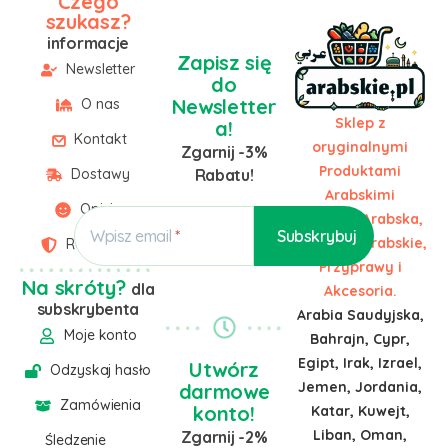
Czego
szukasz?
informacje
Zapisz się
Newsletter
do
Newsletter
O nas
Sklep z
a!
Kontakt
oryginalnymi
Zgarnij -3%
Produktami
Dostawy
Rabatu!
Arabskimi
Opinie
Żywność Arabska,
Wpisz email
Słodycze Arabskie,
Regulamin
Przyprawy i
Na skróty?
dla
Akcesoria.
subskrybenta
Arabia Saudyjska,
Moje konto
Bahrajn, Cypr,
Egipt, Irak, Izrael,
Utwórz
Odzyskaj hasło
Jemen, Jordania,
darmowe
Zamówienia
konto!
Katar, Kuwejt,
Liban, Oman,
Zgarnij -2%
Śledzenie