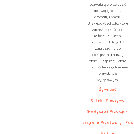
pozwalają wprowadzić
do Twojego domu
aromaty i smaki
Bliskiego Wschodu, które
zachwycą każdego
miłośnika kuchni
arabskiej. Dlatego też,
zapraszamy do
odkrywania naszej
oferty i inspiracji, które
uczynią Twoje gotowanie
prawdziwie
wyjątkowym!
Żywność
Chleb i Pieczywo
Słodycze i Przekąski
Warzywne Przetwory i Pas
Nabiał