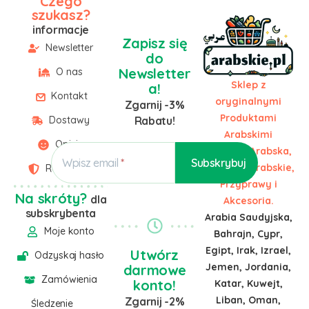
Czego
szukasz?
informacje
Zapisz się
Newsletter
do
Newsletter
O nas
Sklep z
a!
Kontakt
oryginalnymi
Zgarnij -3%
Produktami
Dostawy
Rabatu!
Arabskimi
Opinie
Żywność Arabska,
Wpisz email
Słodycze Arabskie,
Regulamin
Przyprawy i
Na skróty?
dla
Akcesoria.
subskrybenta
Arabia Saudyjska,
Moje konto
Bahrajn, Cypr,
Egipt, Irak, Izrael,
Utwórz
Odzyskaj hasło
Jemen, Jordania,
darmowe
Zamówienia
konto!
Katar, Kuwejt,
Liban, Oman,
Zgarnij -2%
Śledzenie