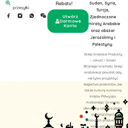
Sudan, Syria,
Rabatu!
przesyłki
Turcja,
Utwórz
Zjednoczone
Darmowe
Emiraty Arabskie
Konto
oraz obszar
Jerozolimy i
Palestyny.
Sklep Arabskie Produkty
– Jakość i Smaki
Bliskiego Wschodu Sklep
arabskie.pl powstał, aby
nie tylko przybliżyć
bogactwo produktów, ale
także kulturę kulinarną
krajów Półwyspu
Arabskiego. Co więcej,
oferujemy szeroką gamę
autentycznych
arabskich produktów,
które pozwalają