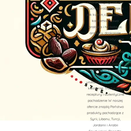
charakterystyczne dla
kuchni arabskiej, takie
jak kumin, czarnuszka,
kardamon, kawa
arabska i herbata po
arabsku, doskonale
wzbogacają tradycyjne
polskie przepisy.
Dodatkowo, oliwki, oliwy,
sery i faszerowane
warzywa łączą polskie
tradycje z orientalnym
smakiem, tworząc
unikalne doświadczenia
kulinarne. Tradycyjne
receptury i autentyczne
pochodzenie W naszej
ofercie znajdą Państwo
produkty pochodzące z
Syrii, Libanu, Turcji,
Jordanii i Arabii