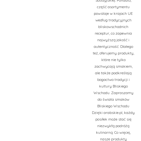
Saudyjskiej. Ponadto,
część asortymentu
powstaje w krajach UE
według tradycyjnych
bliskowschodnich
receptur, co zapewnia
najwyższą jakość i
autentyczność. Dlatego
też, oferujemy produkty,
które nie tylko
zachwycają smakiem,
ale także podkreślają
bogactwo tradycji i
kultury Bliskiego
Wschodu. Zapraszamy
do świata smaków
Bliskiego Wschodu
Dzięki arabskie.pl, każdy
posiłek może stać się
niezwykłą podróżą
kulinarną. Co więcej,
nasze produkty