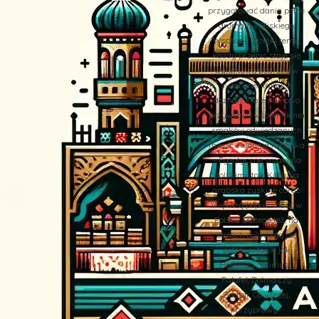
przygotować dania pełne
aromatów Bliskiego
Wschodu. Dzięki temu,
każdy przepis staje się
wyjątkową podróżą w
świat orientalnych
doznań, które na nowo
przywołują wspomnienia
smaków odwiedzanych
miejsc. Kuchnia Arabska
– Egzotyczne smaki na
polskim stole Kuchnia
arabska zyskuje coraz
większą popularność w
Polsce. Dlatego też, na
stołach pojawiają się
potrawy takie jak
Hommos (Humus),
Falafel, Dolma czy
Zaatar. Co więcej,
przyprawy