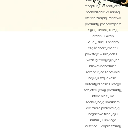
receptury i autentyczne
pochodzenie W naszej
ofercie znajdą Państwo
produkty pochodzące z
Syrii, Libanu, Turcji,
Jordanii i Arabii
Saudyjskiej. Ponadto,
część asortymentu
powstaje w krajach UE
według tradycyjnych
bliskowschodnich
receptur, co zapewnia
najwyższą jakość i
autentyczność. Dlatego
też, oferujemy produkty,
które nie tylko
zachwycają smakiem,
ale także podkreślają
bogactwo tradycji i
kultury Bliskiego
Wschodu. Zapraszamy