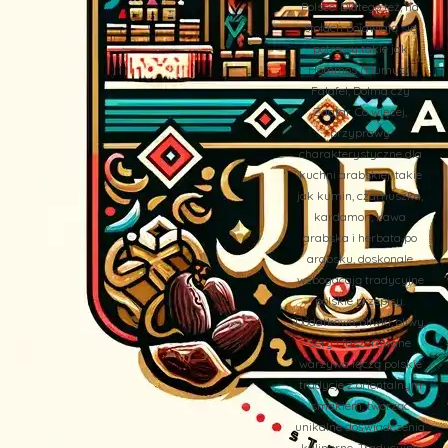
Polsce. Dlatego też, na
stołach pojawiają się
potrawy takie jak
Hommos (Humus),
Falafel, Dolma czy
Zaatar. Co więcej,
przyprawy
charakterystyczne dla
kuchni arabskiej, takie
jak kumin, czarnuszka,
kardamon, kawa
arabska i herbata po
arabsku, doskonale
wzbogacają tradycyjne
polskie przepisy.
Dodatkowo, oliwki, oliwy,
sery i faszerowane
warzywa łączą polskie
tradycje z orientalnym
smakiem, tworząc
unikalne doświadczenia
kulinarne. Tradycyjne