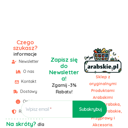
Czego
szukasz?
informacje
Zapisz się
Newsletter
do
Newsletter
O nas
Sklep z
a!
Kontakt
oryginalnymi
Zgarnij -3%
Produktami
Dostawy
Rabatu!
Arabskimi
Opinie
Żywność Arabska,
Wpisz email
Słodycze Arabskie,
Regulamin
Przyprawy i
Na skróty?
dla
Akcesoria.