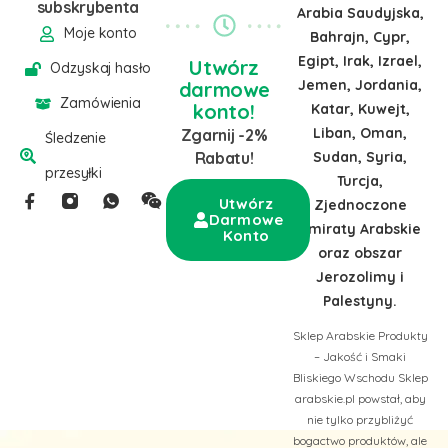
subskrybenta
Arabia Saudyjska,
Moje konto
Bahrajn, Cypr,
Egipt, Irak, Izrael,
Utwórz
Odzyskaj hasło
Jemen, Jordania,
darmowe
Zamówienia
konto!
Katar, Kuwejt,
Liban, Oman,
Zgarnij -2%
Śledzenie
Sudan, Syria,
Rabatu!
przesyłki
Turcja,
Utwórz
Zjednoczone
Darmowe
Emiraty Arabskie
Konto
oraz obszar
Jerozolimy i
Palestyny.
Sklep Arabskie Produkty
– Jakość i Smaki
Bliskiego Wschodu Sklep
arabskie.pl powstał, aby
nie tylko przybliżyć
bogactwo produktów, ale