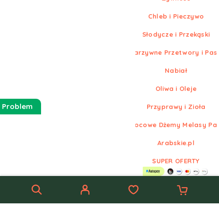
Chleb i Pieczywo
Słodycze i Przekąski
Warzywne Przetwory i Pas
Nabiał
Oliwa i Oleje
 Problem
Przyprawy i Zioła
Owocowe Dżemy Melasy Pa
Arabskie.pl
SUPER OFERTY
© Nowe
Arabskie.pl