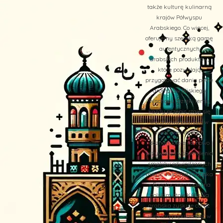
także kulturę kulinarną
krajów Półwyspu
Arabskiego. Co więcej,
oferujemy szeroką gamę
autentycznych
arabskich produktów,
które pozwalają
przygotować dania pełne
aromatów Bliskiego
Wschodu. Dzięki temu,
każdy przepis staje się
wyjątkową podróżą w
świat orientalnych
doznań, które na nowo
przywołują wspomnienia
smaków odwiedzanych
miejsc. Kuchnia Arabska
– Egzotyczne smaki na
polskim stole Kuchnia
arabska zyskuje coraz
większą popularność w