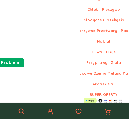
Chleb i Pieczywo
Słodycze i Przekąski
Warzywne Przetwory i Pas
Nabiał
Oliwa i Oleje
 Problem
Przyprawy i Zioła
Owocowe Dżemy Melasy Pa
Arabskie.pl
SUPER OFERTY
© Nowe
Arabskie.pl