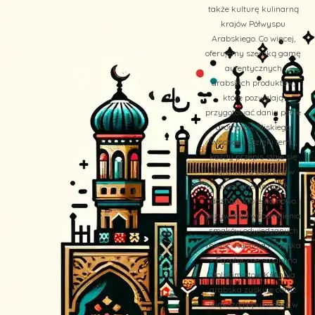
także kulturę kulinarną
krajów Półwyspu
Arabskiego. Co więcej,
oferujemy szeroką gamę
autentycznych
arabskich produktów,
które pozwalają
przygotować dania pełne
aromatów Bliskiego
Wschodu. Dzięki temu,
każdy przepis staje się
wyjątkową podróżą w
świat orientalnych
doznań, które na nowo
przywołują wspomnienia
smaków odwiedzanych
miejsc. Kuchnia Arabska
– Egzotyczne smaki na
polskim stole Kuchnia
arabska zyskuje coraz
większą popularność w