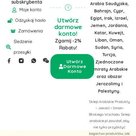
subskrybenta
Arabia Saudyjska,
Moje konto
Bahrajn, Cypr,
Egipt, Irak, Izrael,
Utwórz
Odzyskaj hasło
Jemen, Jordania,
darmowe
Zamówienia
konto!
Katar, Kuwejt,
Liban, Oman,
Zgarnij -2%
Śledzenie
Sudan, Syria,
Rabatu!
przesyłki
Turcja,
Utwórz
Zjednoczone
Darmowe
Emiraty Arabskie
Konto
oraz obszar
Jerozolimy i
Palestyny.
Sklep Arabskie Produkty
– Jakość i Smaki
Bliskiego Wschodu Sklep
arabskie.pl powstał, aby
nie tylko przybliżyć
bogactwo produktów, ale