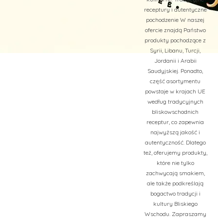
receptury i autentyczne
pochodzenie W naszej
ofercie znajdą Państwo
produkty pochodzące z
Syrii, Libanu, Turcji,
Jordanii i Arabii
Saudyjskiej. Ponadto,
część asortymentu
powstaje w krajach UE
według tradycyjnych
bliskowschodnich
receptur, co zapewnia
najwyższą jakość i
autentyczność. Dlatego
też, oferujemy produkty,
które nie tylko
zachwycają smakiem,
ale także podkreślają
bogactwo tradycji i
kultury Bliskiego
Wschodu. Zapraszamy