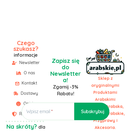
Czego
szukasz?
informacje
Zapisz się
Newsletter
do
Newsletter
O nas
Sklep z
a!
Kontakt
oryginalnymi
Zgarnij -3%
Produktami
Dostawy
Rabatu!
Arabskimi
Opinie
Żywność Arabska,
Wpisz email
Słodycze Arabskie,
Regulamin
Przyprawy i
Na skróty?
dla
Akcesoria.