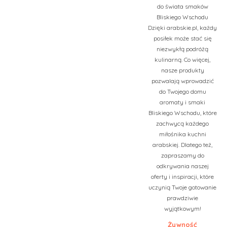
do świata smaków
Bliskiego Wschodu
Dzięki arabskie.pl, każdy
posiłek może stać się
niezwykłą podróżą
kulinarną. Co więcej,
nasze produkty
pozwalają wprowadzić
do Twojego domu
aromaty i smaki
Bliskiego Wschodu, które
zachwycą każdego
miłośnika kuchni
arabskiej. Dlatego też,
zapraszamy do
odkrywania naszej
oferty i inspiracji, które
uczynią Twoje gotowanie
prawdziwie
wyjątkowym!
Żywność