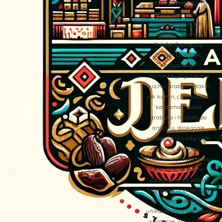
Polsce. Dlatego też, na
stołach pojawiają się
potrawy takie jak
Hommos (Humus),
Falafel, Dolma czy
Zaatar. Co więcej,
przyprawy
charakterystyczne dla
kuchni arabskiej, takie
jak kumin, czarnuszka,
kardamon, kawa
arabska i herbata po
arabsku, doskonale
wzbogacają tradycyjne
polskie przepisy.
Dodatkowo, oliwki, oliwy,
sery i faszerowane
warzywa łączą polskie
tradycje z orientalnym
smakiem, tworząc
unikalne doświadczenia
kulinarne. Tradycyjne