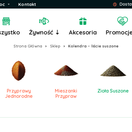
oc
Kontakt
Dosta
zystko
Żywność ⇣
Akcesoria
Promocj
Strona Główna
Sklep
Kolendra – liście suszone
Przyprawy
Mieszanki
Zioła Suszone
Jednorodne
Przypraw