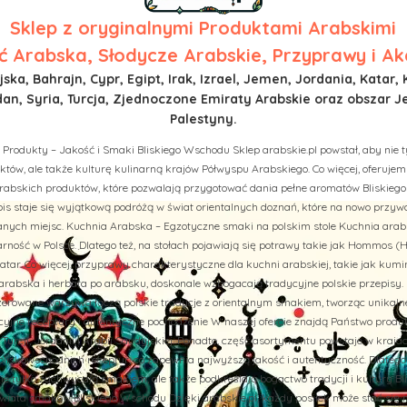
Sklep z
oryginalnymi Produktami Arabskimi
 Arabska, Słodycze Arabskie, Przyprawy i Ak
ska, Bahrajn, Cypr, Egipt, Irak, Izrael, Jemen, Jordania, Katar, 
n, Syria, Turcja, Zjednoczone Emiraty Arabskie oraz obszar J
Palestyny.
 Produkty – Jakość i Smaki Bliskiego Wschodu Sklep arabskie.pl powstał, aby nie t
tów, ale także kulturę kulinarną krajów Półwyspu Arabskiego. Co więcej, oferuj
rabskich produktów, które pozwalają przygotować dania pełne aromatów Bliskiego
is staje się wyjątkową podróżą w świat orientalnych doznań, które na nowo przy
ych miejsc. Kuchnia Arabska – Egzotyczne smaki na polskim stole Kuchnia arab
rność w Polsce. Dlatego też, na stołach pojawiają się potrawy takie jak Hommos (H
tar. Co więcej, przyprawy charakterystyczne dla kuchni arabskiej, takie jak kumi
abska i herbata po arabsku, doskonale wzbogacają tradycyjne polskie przepisy. 
aszerowane warzywa łączą polskie tradycje z orientalnym smakiem, tworząc unikal
cyjne receptury i autentyczne pochodzenie W naszej ofercie znajdą Państwo prod
u, Turcji, Jordanii i Arabii Saudyjskiej. Ponadto, część asortymentu powstaje w kraj
liskowschodnich receptur, co zapewnia najwyższą jakość i autentyczność. Dlatego
nie tylko zachwycają smakiem, ale także podkreślają bogactwo tradycji i kultury B
iata smaków Bliskiego Wschodu Dzięki arabskie.pl, każdy posiłek może stać się 