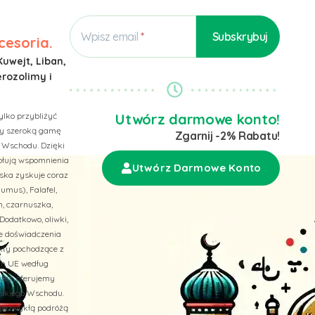
Wpisz email
cesoria.
Kuwejt, Liban,
erozolimy i
ylko przybliżyć
Utwórz darmowe konto!
emy szeroką gamę
Zgarnij -2% Rabatu!
 Wschodu. Dzięki
wołują wspomnienia
Utwórz Darmowe Konto
ska zyskuje coraz
umus), Falafel,
n, czarnuszka,
Dodatkowo, oliwki,
ne doświadczenia
ukty pochodzące z
ach UE według
 też, oferujemy
liskiego Wschodu.
niezwykłą podróżą