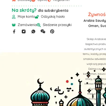
Na skróty?
dla subskrybenta
Żywność
Moje konto
Odzyskaj hasło
Arabia Saudyj
Zamówienia
Śledzenie przesyłki
Oman, Suda
Sklep Arabskie
bogactwo produk
autentycznych a
temu, każdy przep
smaków odwiedzan
większą popula
Dolma czy Zaa
kardamon, kawa ar
oliwy, sery i f
kulinarne. Trady
Syrii, Liban
tradycyjnych b
produkty, które 
Zapraszamy do św