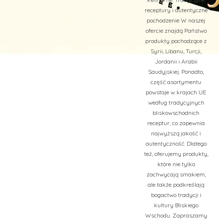
receptury i autentyczne
pochodzenie W naszej
ofercie znajdą Państwo
produkty pochodzące z
Syrii, Libanu, Turcji,
Jordanii i Arabii
Saudyjskiej. Ponadto,
część asortymentu
powstaje w krajach UE
według tradycyjnych
bliskowschodnich
receptur, co zapewnia
najwyższą jakość i
autentyczność. Dlatego
też, oferujemy produkty,
które nie tylko
zachwycają smakiem,
ale także podkreślają
bogactwo tradycji i
kultury Bliskiego
Wschodu. Zapraszamy