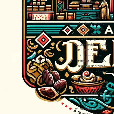
Polsce. Dlatego też, na
stołach pojawiają się
potrawy takie jak
Hommos (Humus),
Falafel, Dolma czy
Zaatar. Co więcej,
przyprawy
charakterystyczne dla
kuchni arabskiej, takie
jak kumin, czarnuszka,
kardamon, kawa
arabska i herbata po
arabsku, doskonale
wzbogacają tradycyjne
polskie przepisy.
Dodatkowo, oliwki, oliwy,
sery i faszerowane
warzywa łączą polskie
tradycje z orientalnym
smakiem, tworząc
unikalne doświadczenia
kulinarne. Tradycyjne