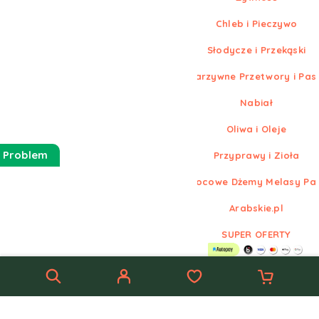
Chleb i Pieczywo
Słodycze i Przekąski
Warzywne Przetwory i Pas
Nabiał
Oliwa i Oleje
 Problem
Przyprawy i Zioła
Owocowe Dżemy Melasy Pa
Arabskie.pl
SUPER OFERTY
© Nowe
Arabskie.pl