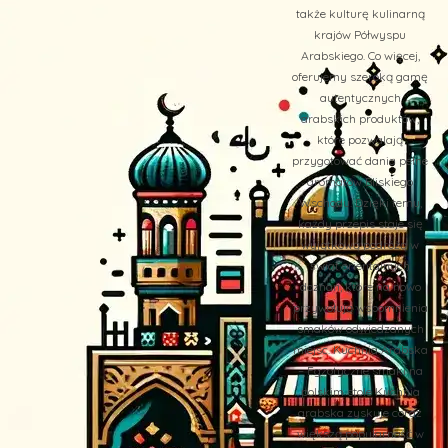
także kulturę kulinarną
krajów Półwyspu
Arabskiego. Co więcej,
oferujemy szeroką gamę
autentycznych
arabskich produktów,
które pozwalają
przygotować dania pełne
aromatów Bliskiego
Wschodu. Dzięki temu,
każdy przepis staje się
wyjątkową podróżą w
świat orientalnych
doznań, które na nowo
przywołują wspomnienia
smaków odwiedzanych
miejsc. Kuchnia Arabska
– Egzotyczne smaki na
polskim stole Kuchnia
arabska zyskuje coraz
większą popularność w