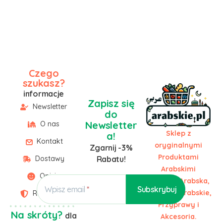
Czego
szukasz?
informacje
Zapisz się
Newsletter
do
Newsletter
O nas
Sklep z
a!
Kontakt
oryginalnymi
Zgarnij -3%
Produktami
Dostawy
Rabatu!
Arabskimi
Opinie
Żywność Arabska,
Wpisz email
Słodycze Arabskie,
Regulamin
Przyprawy i
Na skróty?
dla
Akcesoria.