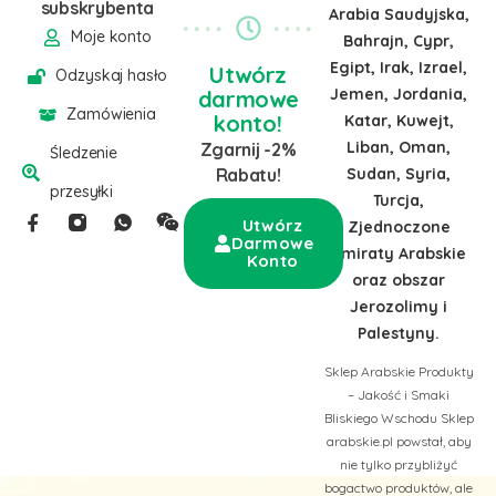
subskrybenta
Arabia Saudyjska,
Moje konto
Bahrajn, Cypr,
Egipt, Irak, Izrael,
Utwórz
Odzyskaj hasło
Jemen, Jordania,
darmowe
Zamówienia
konto!
Katar, Kuwejt,
Liban, Oman,
Zgarnij -2%
Śledzenie
Sudan, Syria,
Rabatu!
przesyłki
Turcja,
Utwórz
Zjednoczone
Darmowe
Emiraty Arabskie
Konto
oraz obszar
Jerozolimy i
Palestyny.
Sklep Arabskie Produkty
– Jakość i Smaki
Bliskiego Wschodu Sklep
arabskie.pl powstał, aby
nie tylko przybliżyć
bogactwo produktów, ale