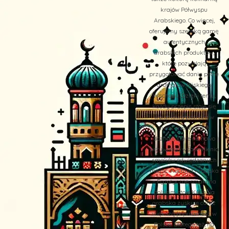
krajów Półwyspu
Arabskiego. Co więcej,
oferujemy szeroką gamę
autentycznych
arabskich produktów,
które pozwalają
przygotować dania pełne
aromatów Bliskiego
Wschodu. Dzięki temu,
każdy przepis staje się
wyjątkową podróżą w
świat orientalnych
doznań, które na nowo
przywołują wspomnienia
smaków odwiedzanych
miejsc. Kuchnia Arabska
– Egzotyczne smaki na
polskim stole Kuchnia
arabska zyskuje coraz
większą popularność w
Polsce. Dlatego też, na