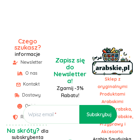
Czego
szukasz?
informacje
Zapisz się
Newsletter
do
Newsletter
O nas
Sklep z
a!
Kontakt
oryginalnymi
Zgarnij -3%
Produktami
Dostawy
Rabatu!
Arabskimi
Opinie
Żywność Arabska,
Wpisz email
Słodycze Arabskie,
Regulamin
Przyprawy i
Na skróty?
dla
Akcesoria.
subskrybenta
Arabia Saudyjska,