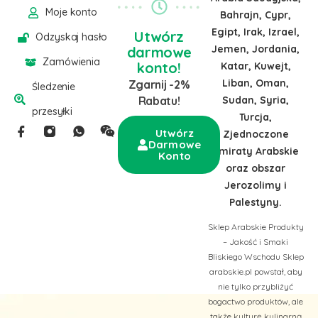
Moje konto
Bahrajn, Cypr,
Egipt, Irak, Izrael,
Utwórz
Odzyskaj hasło
Jemen, Jordania,
darmowe
Zamówienia
konto!
Katar, Kuwejt,
Liban, Oman,
Zgarnij -2%
Śledzenie
Sudan, Syria,
Rabatu!
przesyłki
Turcja,
Utwórz
Zjednoczone
Darmowe
Emiraty Arabskie
Konto
oraz obszar
Jerozolimy i
Palestyny.
Sklep Arabskie Produkty
– Jakość i Smaki
Bliskiego Wschodu Sklep
arabskie.pl powstał, aby
nie tylko przybliżyć
bogactwo produktów, ale
także kulturę kulinarną