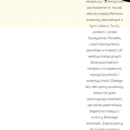
receptury i autentyczne
pochodzenie W naszej
ofercie znajdą Państwo
produkty pochodzące z
Syrii, Libanu, Turcji,
Jordanii i Arabii
Saudyjskiej. Ponadto,
część asortymentu
powstaje w krajach UE
według tradycyjnych
bliskowschodnich
receptur, co zapewnia
najwyższą jakość i
autentyczność. Dlatego
też, oferujemy produkty,
które nie tylko
zachwycają smakiem,
ale także podkreślają
bogactwo tradycji i
kultury Bliskiego
Wschodu. Zapraszamy
do świata smaków