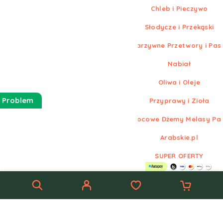
Chleb i Pieczywo
Słodycze i Przekąski
Warzywne Przetwory i Pas
Nabiał
Oliwa i Oleje
 Problem
Przyprawy i Zioła
Owocowe Dżemy Melasy Pa
Arabskie.pl
SUPER OFERTY
© Nowe
Arabskie.pl