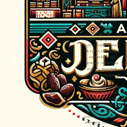
stołach pojawiają się
potrawy takie jak
Hommos (Humus),
Falafel, Dolma czy
Zaatar. Co więcej,
przyprawy
charakterystyczne dla
kuchni arabskiej, takie
jak kumin, czarnuszka,
kardamon, kawa
arabska i herbata po
arabsku, doskonale
wzbogacają tradycyjne
polskie przepisy.
Dodatkowo, oliwki, oliwy,
sery i faszerowane
warzywa łączą polskie
tradycje z orientalnym
smakiem, tworząc
unikalne doświadczenia
kulinarne. Tradycyjne