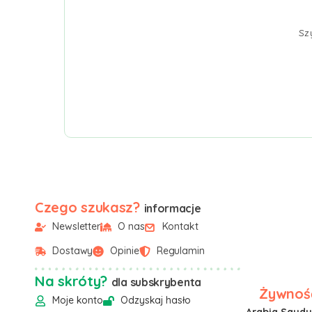
Sz
Czego szukasz?
informacje
Newsletter
O nas
Kontakt
Dostawy
Opinie
Regulamin
Na skróty?
dla subskrybenta
Żywność
Moje konto
Odzyskaj hasło
Arabia Saudyj