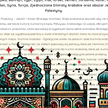
n, Syria, Turcja, Zjednoczone Emiraty Arabskie oraz obszar J
Palestyny.
 Produkty – Jakość i Smaki Bliskiego Wschodu Sklep arabskie.pl powstał, aby nie t
tów, ale także kulturę kulinarną krajów Półwyspu Arabskiego. Co więcej, oferuj
rabskich produktów, które pozwalają przygotować dania pełne aromatów Bliskiego
is staje się wyjątkową podróżą w świat orientalnych doznań, które na nowo przy
ych miejsc. Kuchnia Arabska – Egzotyczne smaki na polskim stole Kuchnia arab
rność w Polsce. Dlatego też, na stołach pojawiają się potrawy takie jak Hommos (H
tar. Co więcej, przyprawy charakterystyczne dla kuchni arabskiej, takie jak kumi
abska i herbata po arabsku, doskonale wzbogacają tradycyjne polskie przepisy. 
aszerowane warzywa łączą polskie tradycje z orientalnym smakiem, tworząc unikal
cyjne receptury i autentyczne pochodzenie W naszej ofercie znajdą Państwo prod
u, Turcji, Jordanii i Arabii Saudyjskiej. Ponadto, część asortymentu powstaje w kraj
liskowschodnich receptur, co zapewnia najwyższą jakość i autentyczność. Dlatego
nie tylko zachwycają smakiem, ale także podkreślają bogactwo tradycji i kultury B
iata smaków Bliskiego Wschodu Dzięki arabskie.pl, każdy posiłek może stać się 
więcej, nasze produkty pozwalają wprowadzić do Twojego domu aromaty i smaki Bli
żdego miłośnika kuchni arabskiej. Dlatego też, zapraszamy do odkrywania naszej of
które uczynią Twoje gotowanie prawdziwie wyjątkowym!
Chleb i Pieczywo
Słodycze i Przekąski
Warzywne Przetwo