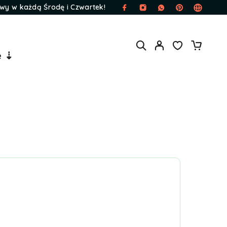
wy w każdą Środę i Czwartek!
e ⇣