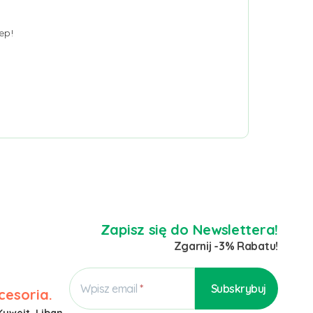
ep!
Zapisz się do Newslettera!
Zgarnij -3% Rabatu!
Wpisz email
cesoria.
Kuwejt, Liban,