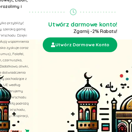
erozolimy i
ylko przybliżyć
Utwórz darmowe konto!
emy szeroką gamę
Zgarnij -2% Rabatu!
 Wschodu. Dzięki
wołują wspomnienia
Utwórz Darmowe Konto
ska zyskuje coraz
umus), Falafel,
n, czarnuszka,
Dodatkowo, oliwki,
ne doświadczenia
ukty pochodzące z
ach UE według
 też, oferujemy
liskiego Wschodu.
niezwykłą podróżą
skiego Wschodu,
erty i inspiracji,
ry i Pasty