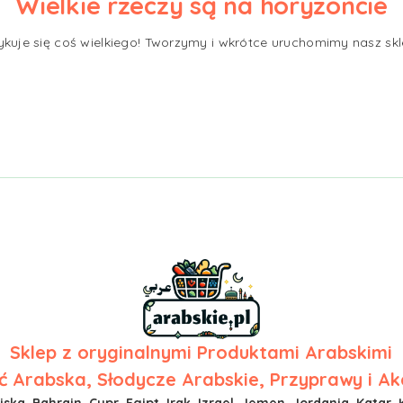
Wielkie rzeczy są na horyzoncie
ykuje się coś wielkiego! Tworzymy i wkrótce uruchomimy nasz skl
Sklep z
oryginalnymi Produktami Arabskimi
 Arabska, Słodycze Arabskie, Przyprawy i Ak
ska, Bahrajn, Cypr, Egipt, Irak, Izrael, Jemen, Jordania, Katar, 