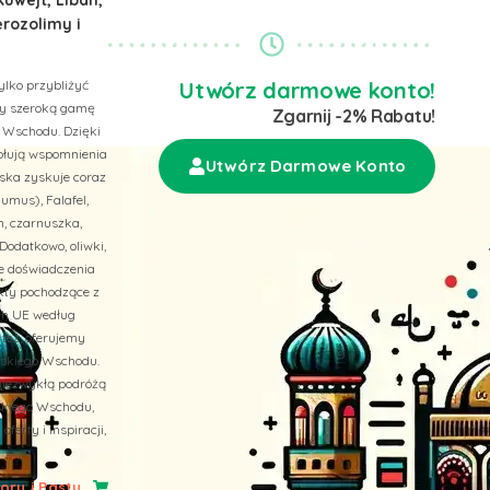
erozolimy i
ylko przybliżyć
Utwórz darmowe konto!
emy szeroką gamę
Zgarnij -2% Rabatu!
 Wschodu. Dzięki
wołują wspomnienia
Utwórz Darmowe Konto
ska zyskuje coraz
umus), Falafel,
n, czarnuszka,
Dodatkowo, oliwki,
ne doświadczenia
ukty pochodzące z
ach UE według
 też, oferujemy
liskiego Wschodu.
niezwykłą podróżą
skiego Wschodu,
erty i inspiracji,
ry i Pasty