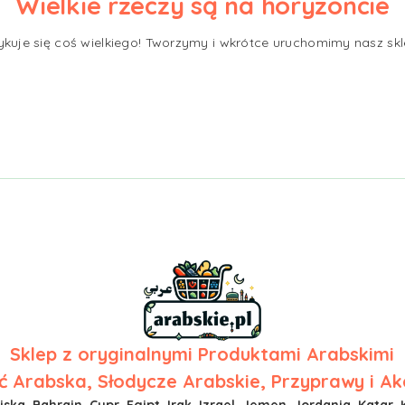
Wielkie rzeczy są na horyzoncie
ykuje się coś wielkiego! Tworzymy i wkrótce uruchomimy nasz skl
Sklep z
oryginalnymi Produktami Arabskimi
 Arabska, Słodycze Arabskie, Przyprawy i Ak
ska, Bahrajn, Cypr, Egipt, Irak, Izrael, Jemen, Jordania, Katar, 