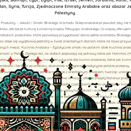
n, Syria, Turcja, Zjednoczone Emiraty Arabskie oraz obszar J
Palestyny.
 Produkty – Jakość i Smaki Bliskiego Wschodu Sklep arabskie.pl powstał, aby nie t
tów, ale także kulturę kulinarną krajów Półwyspu Arabskiego. Co więcej, oferuj
rabskich produktów, które pozwalają przygotować dania pełne aromatów Bliskiego
is staje się wyjątkową podróżą w świat orientalnych doznań, które na nowo przy
ych miejsc. Kuchnia Arabska – Egzotyczne smaki na polskim stole Kuchnia arab
rność w Polsce. Dlatego też, na stołach pojawiają się potrawy takie jak Hommos (H
tar. Co więcej, przyprawy charakterystyczne dla kuchni arabskiej, takie jak kumi
abska i herbata po arabsku, doskonale wzbogacają tradycyjne polskie przepisy. 
aszerowane warzywa łączą polskie tradycje z orientalnym smakiem, tworząc unikal
cyjne receptury i autentyczne pochodzenie W naszej ofercie znajdą Państwo prod
u, Turcji, Jordanii i Arabii Saudyjskiej. Ponadto, część asortymentu powstaje w kraj
liskowschodnich receptur, co zapewnia najwyższą jakość i autentyczność. Dlatego
nie tylko zachwycają smakiem, ale także podkreślają bogactwo tradycji i kultury B
iata smaków Bliskiego Wschodu Dzięki arabskie.pl, każdy posiłek może stać się 
więcej, nasze produkty pozwalają wprowadzić do Twojego domu aromaty i smaki Bli
żdego miłośnika kuchni arabskiej. Dlatego też, zapraszamy do odkrywania naszej of
które uczynią Twoje gotowanie prawdziwie wyjątkowym!
Chleb i Pieczywo
Słodycze i Przekąski
Warzywne Przetwo