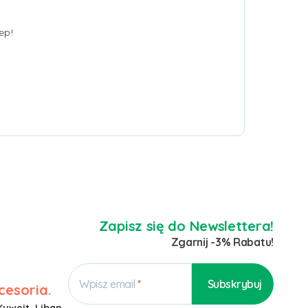
ep!
Zapisz się do Newslettera!
Zgarnij -3% Rabatu!
Wpisz email
cesoria.
Kuwejt, Liban,