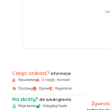
Sz
Czego szukasz?
informacje
Newsletter
O nas
Kontakt
Dostawy
Opinie
Regulamin
Na skróty?
dla subskrybenta
Żywność
Moje konto
Odzyskaj hasło
Arabia Saudyj