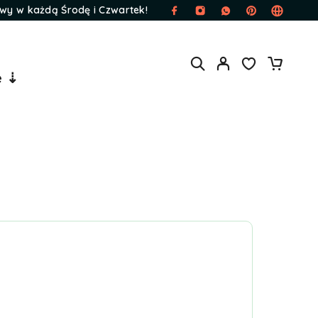
wy w każdą Środę i Czwartek!
e ⇣