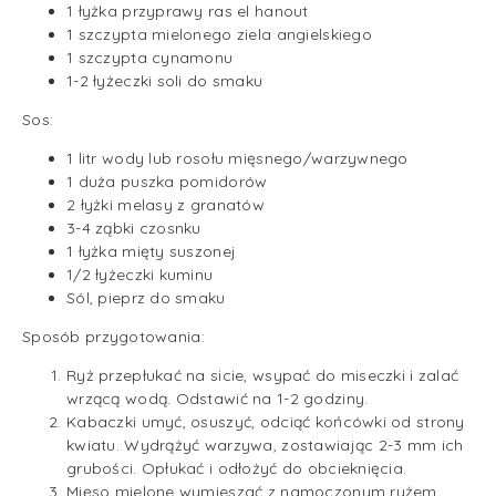
1 łyżka przyprawy
ras el hanout
1 szczypta mielonego ziela angielskiego
1 szczypta
cynamonu
1-2 łyżeczki soli do smaku
Sos:
1 litr wody lub rosołu mięsnego/warzywnego
1 duża puszka pomidorów
2 łyżki
melasy z granatów
3-4 ząbki czosnku
1 łyżka
mięty suszonej
1/2 łyżeczki
kuminu
Sól, pieprz do smaku
Sposób przygotowania:
Ryż przepłukać na sicie, wsypać do miseczki i zalać
wrzącą wodą. Odstawić na 1-2 godziny.
Kabaczki umyć, osuszyć, odciąć końcówki od strony
kwiatu. Wydrążyć warzywa, zostawiając 2-3 mm ich
grubości. Opłukać i odłożyć do obcieknięcia.
Mięso mielone wymieszać z namoczonym ryżem,