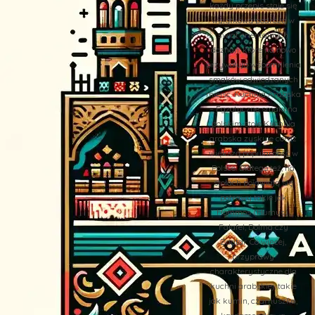
każdy przepis staje się
wyjątkową podróżą w
świat orientalnych
doznań, które na nowo
przywołują wspomnienia
smaków odwiedzanych
miejsc. Kuchnia Arabska
– Egzotyczne smaki na
polskim stole Kuchnia
arabska zyskuje coraz
większą popularność w
Polsce. Dlatego też, na
stołach pojawiają się
potrawy takie jak
Hommos (Humus),
Falafel, Dolma czy
Zaatar. Co więcej,
przyprawy
charakterystyczne dla
kuchni arabskiej, takie
jak kumin, czarnuszka,