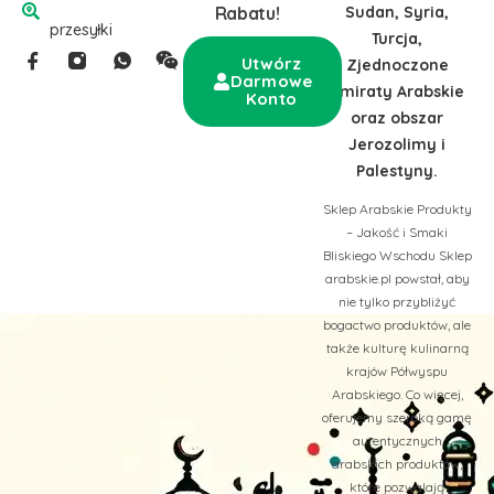
Sudan, Syria,
Rabatu!
przesyłki
Turcja,
Utwórz
Zjednoczone
Darmowe
Emiraty Arabskie
Konto
oraz obszar
Jerozolimy i
Palestyny.
Sklep Arabskie Produkty
– Jakość i Smaki
Bliskiego Wschodu Sklep
arabskie.pl powstał, aby
nie tylko przybliżyć
bogactwo produktów, ale
także kulturę kulinarną
krajów Półwyspu
Arabskiego. Co więcej,
oferujemy szeroką gamę
autentycznych
arabskich produktów,
które pozwalają