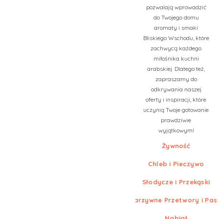
pozwalają wprowadzić
do Twojego domu
aromaty i smaki
Bliskiego Wschodu, które
zachwycą każdego
miłośnika kuchni
arabskiej. Dlatego też,
zapraszamy do
odkrywania naszej
oferty i inspiracji, które
uczynią Twoje gotowanie
prawdziwie
wyjątkowym!
Żywność
Chleb i Pieczywo
Słodycze i Przekąski
Warzywne Przetwory i Pas
Nabiał