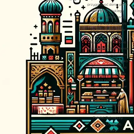
przygotować dania pełne
aromatów Bliskiego
Wschodu. Dzięki temu,
każdy przepis staje się
wyjątkową podróżą w
świat orientalnych
doznań, które na nowo
przywołują wspomnienia
smaków odwiedzanych
miejsc. Kuchnia Arabska
– Egzotyczne smaki na
polskim stole Kuchnia
arabska zyskuje coraz
większą popularność w
Polsce. Dlatego też, na
stołach pojawiają się
potrawy takie jak
Hommos (Humus),
Falafel, Dolma czy
Zaatar. Co więcej,
przyprawy