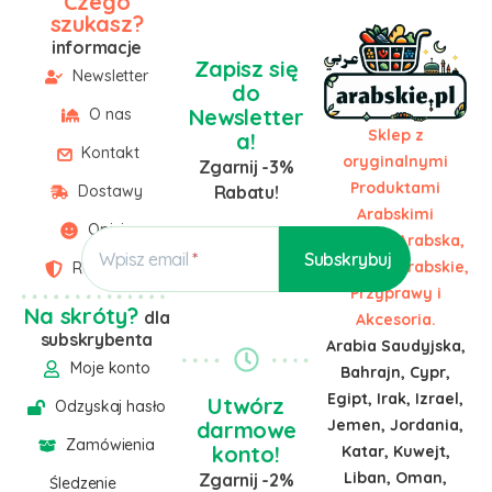
Czego
szukasz?
informacje
Zapisz się
Newsletter
do
Newsletter
O nas
Sklep z
a!
Kontakt
oryginalnymi
Zgarnij -3%
Produktami
Dostawy
Rabatu!
Arabskimi
Opinie
Żywność Arabska,
Wpisz email
Słodycze Arabskie,
Regulamin
Przyprawy i
Na skróty?
dla
Akcesoria.
subskrybenta
Arabia Saudyjska,
Moje konto
Bahrajn, Cypr,
Egipt, Irak, Izrael,
Utwórz
Odzyskaj hasło
Jemen, Jordania,
darmowe
Zamówienia
konto!
Katar, Kuwejt,
Liban, Oman,
Zgarnij -2%
Śledzenie