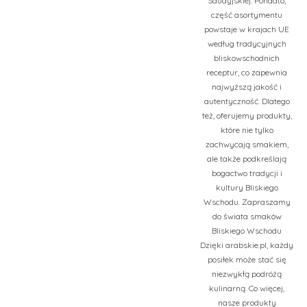
Saudyjskiej. Ponadto,
część asortymentu
powstaje w krajach UE
według tradycyjnych
bliskowschodnich
receptur, co zapewnia
najwyższą jakość i
autentyczność. Dlatego
też, oferujemy produkty,
które nie tylko
zachwycają smakiem,
ale także podkreślają
bogactwo tradycji i
kultury Bliskiego
Wschodu. Zapraszamy
do świata smaków
Bliskiego Wschodu
Dzięki arabskie.pl, każdy
posiłek może stać się
niezwykłą podróżą
kulinarną. Co więcej,
nasze produkty