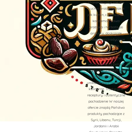
charakterystyczne dla
kuchni arabskiej, takie
jak kumin, czarnuszka,
kardamon, kawa
arabska i herbata po
arabsku, doskonale
wzbogacają tradycyjne
polskie przepisy.
Dodatkowo, oliwki, oliwy,
sery i faszerowane
warzywa łączą polskie
tradycje z orientalnym
smakiem, tworząc
unikalne doświadczenia
kulinarne. Tradycyjne
receptury i autentyczne
pochodzenie W naszej
ofercie znajdą Państwo
produkty pochodzące z
Syrii, Libanu, Turcji,
Jordanii i Arabii