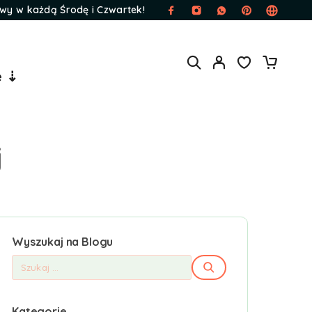
wy w każdą Środę i Czwartek!
e ⇣
j
Wyszukaj na Blogu
Kategorie