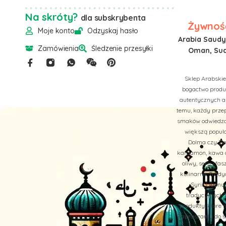
Na skróty?
dla subskrybenta
Żywność
Moje konto
Odzyskaj hasło
Arabia Saudyj
Zamówienia
Śledzenie przesyłki
Oman, Suda
Sklep Arabskie
bogactwo produk
autentycznych a
temu, każdy przep
smaków odwiedzan
większą popula
Dolma czy Zaa
kardamon, kawa ar
oliwy, sery i f
kulinarne. Trady
Syrii, Liban
tradycyjnych b
produkty, które 
Zapraszamy do św