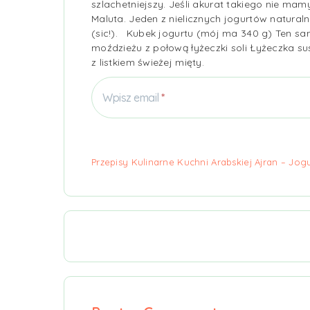
szlachetniejszy. Jeśli akurat takiego nie ma
Maluta. Jeden z nielicznych jogurtów natura
(sic!). Kubek jogurtu (mój ma 340 g) Ten s
moździeżu z połową łyżeczki soli Łyżeczka 
z listkiem świeżej mięty.
Wpisz email
Przepisy Kulinarne Kuchni Arabskiej Ajran – Jo