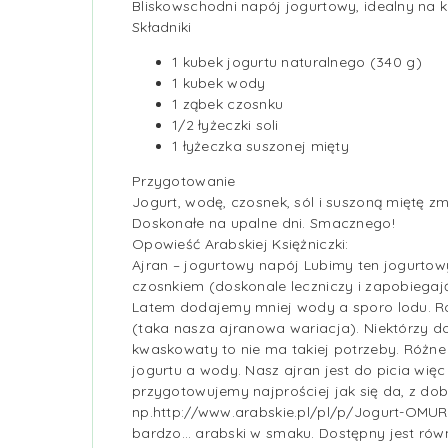
Bliskowschodni napój jogurtowy, idealny na k
Składniki
1 kubek
jogurtu naturalnego
(340 g)
1 kubek wody
1 ząbek czosnku
1/2 łyżeczki soli
1 łyżeczka
suszonej mięty
Przygotowanie
Jogurt, wodę, czosnek, sól i suszoną miętę zm
Doskonałe na upalne dni. Smacznego!
Opowieść Arabskiej Księżniczki:
Ajran – jogurtowy napój Lubimy ten jogurto
czosnkiem (doskonale leczniczy i zapobiegaj
Latem dodajemy mniej wody a sporo lodu. Ró
(taka nasza ajranowa wariacja). Niektórzy do
kwaskowaty to nie ma takiej potrzeby. Różne
jogurtu a wody. Nasz ajran jest do picia wi
przygotowujemy najprościej jak się da, z do
np.http://www.arabskie.pl/pl/p/Jogurt-OMUR-3.
bardzo… arabski w smaku. Dostępny jest równi