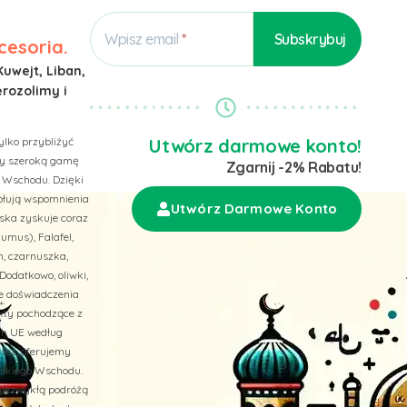
Wpisz email
cesoria.
Kuwejt, Liban,
erozolimy i
ylko przybliżyć
Utwórz darmowe konto!
emy szeroką gamę
Zgarnij -2% Rabatu!
 Wschodu. Dzięki
wołują wspomnienia
Utwórz Darmowe Konto
ska zyskuje coraz
umus), Falafel,
n, czarnuszka,
Dodatkowo, oliwki,
ne doświadczenia
ukty pochodzące z
ach UE według
 też, oferujemy
liskiego Wschodu.
niezwykłą podróżą