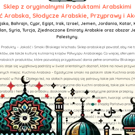
Sklep z
oryginalnymi Produktami Arabskimi
 Arabska, Słodycze Arabskie, Przyprawy i Ak
ska, Bahrajn, Cypr, Egipt, Irak, Izrael, Jemen, Jordania, Katar, 
n, Syria, Turcja, Zjednoczone Emiraty Arabskie oraz obszar J
Palestyny.
 Produkty – Jakość i Smaki Bliskiego Wschodu Sklep arabskie.pl powstał, aby nie t
tów, ale także kulturę kulinarną krajów Półwyspu Arabskiego. Co więcej, oferuj
rabskich produktów, które pozwalają przygotować dania pełne aromatów Bliskiego
is staje się wyjątkową podróżą w świat orientalnych doznań, które na nowo przy
ych miejsc. Kuchnia Arabska – Egzotyczne smaki na polskim stole Kuchnia arab
rność w Polsce. Dlatego też, na stołach pojawiają się potrawy takie jak Hommos (H
tar. Co więcej, przyprawy charakterystyczne dla kuchni arabskiej, takie jak kumi
abska i herbata po arabsku, doskonale wzbogacają tradycyjne polskie przepisy. 
aszerowane warzywa łączą polskie tradycje z orientalnym smakiem, tworząc unikal
cyjne receptury i autentyczne pochodzenie W naszej ofercie znajdą Państwo prod
u, Turcji, Jordanii i Arabii Saudyjskiej. Ponadto, część asortymentu powstaje w kraj
liskowschodnich receptur, co zapewnia najwyższą jakość i autentyczność. Dlatego
nie tylko zachwycają smakiem, ale także podkreślają bogactwo tradycji i kultury B
iata smaków Bliskiego Wschodu Dzięki arabskie.pl, każdy posiłek może stać się 