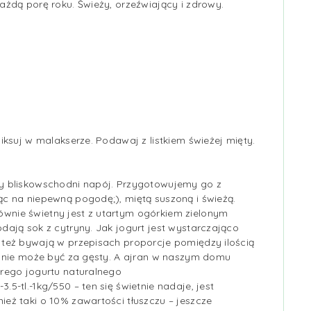
ażdą porę roku. Świeży, orzeźwiający i zdrowy.
iksuj w malakserze. Podawaj z listkiem świeżej mięty.
wy bliskowschodni napój. Przygotowujemy go z
ąc na niepewną pogodę;), miętą suszoną i świeżą.
wnie świetny jest z utartym ogórkiem zielonym
dają sok z cytryny. Jak jogurt jest wystarczająco
 też bywają w przepisach proporcje pomiędzy ilością
ęc nie może być za gęsty. A ajran w naszym domu
brego jogurtu naturalnego
5-tl.-1kg/550 – ten się świetnie nadaje, jest
eż taki o 10% zawartości tłuszczu – jeszcze