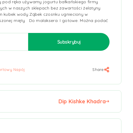
my pod ręka używamy jogurtu bałkańskiego firmy
lnych w naszych sklepach bez zawartości żelatyny
am kubek wody Ząbek czosnku ugnieciony w
suszonej mięty Do malaksera. I gotowe. Można podać
gurtowy Napój
Share
Dip Kishke Khadra