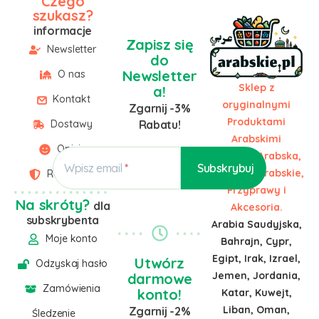
Czego
szukasz?
informacje
Zapisz się
Newsletter
do
Newsletter
O nas
Sklep z
a!
Kontakt
oryginalnymi
Zgarnij -3%
Produktami
Dostawy
Rabatu!
Arabskimi
Opinie
Żywność Arabska,
Wpisz email
Słodycze Arabskie,
Regulamin
Przyprawy i
Na skróty?
dla
Akcesoria.
subskrybenta
Arabia Saudyjska,
Moje konto
Bahrajn, Cypr,
Egipt, Irak, Izrael,
Utwórz
Odzyskaj hasło
Jemen, Jordania,
darmowe
Zamówienia
konto!
Katar, Kuwejt,
Liban, Oman,
Zgarnij -2%
Śledzenie