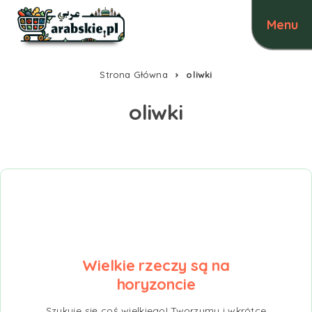
Strona Główna
oliwki
oliwki
Wielkie rzeczy są na
horyzoncie
Szykuje się coś wielkiego! Tworzymy i wkrótce