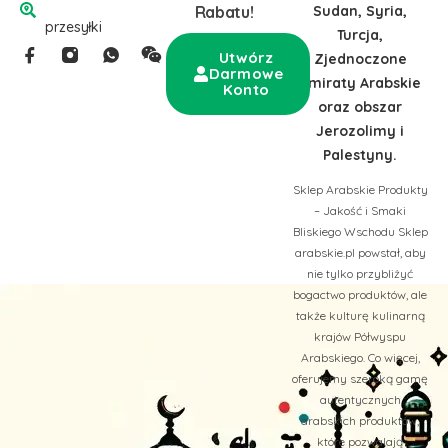
Sudan, Syria,
Rabatu!
przesyłki
Turcja,
Utwórz
Zjednoczone
Darmowe
Emiraty Arabskie
Konto
oraz obszar
Jerozolimy i
Palestyny.
Sklep Arabskie Produkty
– Jakość i Smaki
Bliskiego Wschodu Sklep
arabskie.pl powstał, aby
nie tylko przybliżyć
bogactwo produktów, ale
także kulturę kulinarną
krajów Półwyspu
Arabskiego. Co więcej,
oferujemy szeroką gamę
autentycznych
arabskich produktów,
które pozwalają