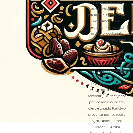
charakterystyczne dla
kuchni arabskiej, takie
jak kumin, czarnuszka,
kardamon, kawa
arabska i herbata po
arabsku, doskonale
wzbogacają tradycyjne
polskie przepisy.
Dodatkowo, oliwki, oliwy,
sery i faszerowane
warzywa łączą polskie
tradycje z orientalnym
smakiem, tworząc
unikalne doświadczenia
kulinarne. Tradycyjne
receptury i autentyczne
pochodzenie W naszej
ofercie znajdą Państwo
produkty pochodzące z
Syrii, Libanu, Turcji,
Jordanii i Arabii