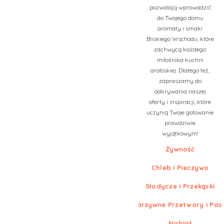
pozwalają wprowadzić
do Twojego domu
aromaty i smaki
Bliskiego Wschodu, które
zachwycą każdego
miłośnika kuchni
arabskiej. Dlatego też,
zapraszamy do
odkrywania naszej
oferty i inspiracji, które
uczynią Twoje gotowanie
prawdziwie
wyjątkowym!
Żywność
Chleb i Pieczywo
Słodycze i Przekąski
Warzywne Przetwory i Pas
Nabiał