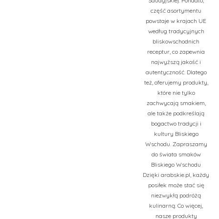
Saudyjskiej. Ponadto,
część asortymentu
powstaje w krajach UE
według tradycyjnych
bliskowschodnich
receptur, co zapewnia
najwyższą jakość i
autentyczność. Dlatego
też, oferujemy produkty,
które nie tylko
zachwycają smakiem,
ale także podkreślają
bogactwo tradycji i
kultury Bliskiego
Wschodu. Zapraszamy
do świata smaków
Bliskiego Wschodu
Dzięki arabskie.pl, każdy
posiłek może stać się
niezwykłą podróżą
kulinarną. Co więcej,
nasze produkty