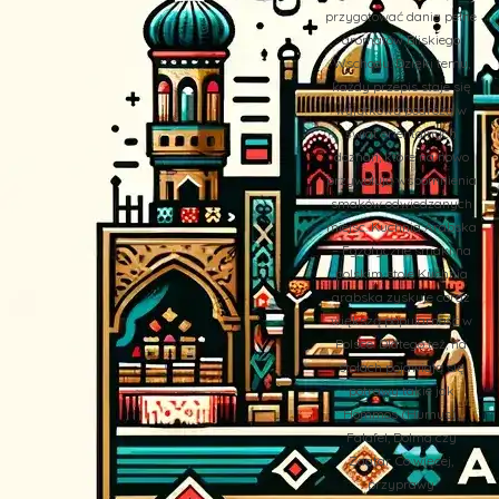
przygotować dania pełne
aromatów Bliskiego
Wschodu. Dzięki temu,
każdy przepis staje się
wyjątkową podróżą w
świat orientalnych
doznań, które na nowo
przywołują wspomnienia
smaków odwiedzanych
miejsc. Kuchnia Arabska
– Egzotyczne smaki na
polskim stole Kuchnia
arabska zyskuje coraz
większą popularność w
Polsce. Dlatego też, na
stołach pojawiają się
potrawy takie jak
Hommos (Humus),
Falafel, Dolma czy
Zaatar. Co więcej,
przyprawy