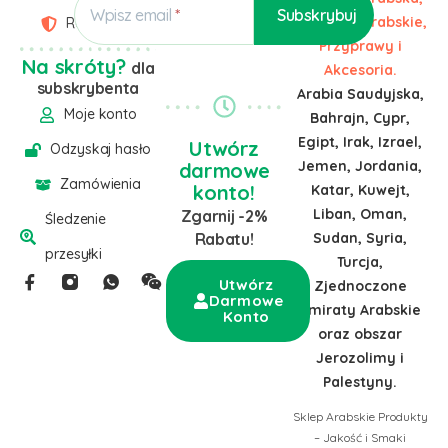
Wpisz email
Słodycze Arabskie,
Regulamin
Przyprawy i
Na skróty?
dla
Akcesoria.
subskrybenta
Arabia Saudyjska,
Moje konto
Bahrajn, Cypr,
Egipt, Irak, Izrael,
Utwórz
Odzyskaj hasło
Jemen, Jordania,
darmowe
Zamówienia
konto!
Katar, Kuwejt,
Liban, Oman,
Zgarnij -2%
Śledzenie
Sudan, Syria,
Rabatu!
przesyłki
Turcja,
Utwórz
Zjednoczone
Darmowe
Emiraty Arabskie
Konto
oraz obszar
Jerozolimy i
Palestyny.
Sklep Arabskie Produkty
– Jakość i Smaki