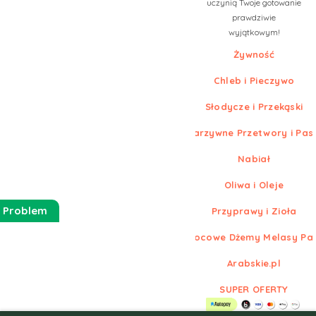
uczynią Twoje gotowanie
prawdziwie
wyjątkowym!
Żywność
Chleb i Pieczywo
Słodycze i Przekąski
Warzywne Przetwory i Pas
Nabiał
Oliwa i Oleje
 Problem
Przyprawy i Zioła
Owocowe Dżemy Melasy Pa
Arabskie.pl
SUPER OFERTY
© Nowe