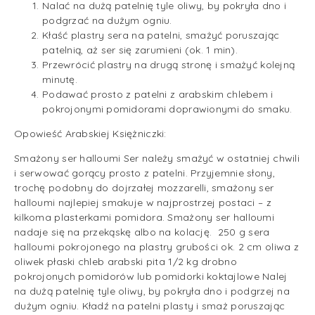
Nalać na dużą patelnię tyle oliwy, by pokryła dno i
podgrzać na dużym ogniu.
Kłaść plastry sera na patelni, smażyć poruszając
patelnią, aż ser się zarumieni (ok. 1 min).
Przewrócić plastry na drugą stronę i smażyć kolejną
minutę.
Podawać prosto z patelni z arabskim chlebem i
pokrojonymi pomidorami doprawionymi do smaku.
Opowieść Arabskiej Księżniczki:
Smażony ser halloumi Ser należy smażyć w ostatniej chwili
i serwować gorący prosto z patelni. Przyjemnie słony,
trochę podobny do dojrzałej mozzarelli, smażony ser
halloumi najlepiej smakuje w najprostrzej postaci – z
kilkoma plasterkami pomidora. Smażony ser halloumi
nadaje się na przekąskę albo na kolację. 250 g sera
halloumi pokrojonego na plastry grubości ok. 2 cm oliwa z
oliwek płaski chleb arabski pita 1/2 kg drobno
pokrojonych pomidorów lub pomidorki koktajlowe Nalej
na dużą patelnię tyle oliwy, by pokryła dno i podgrzej na
dużym ogniu. Kładź na patelni plasty i smaż poruszając