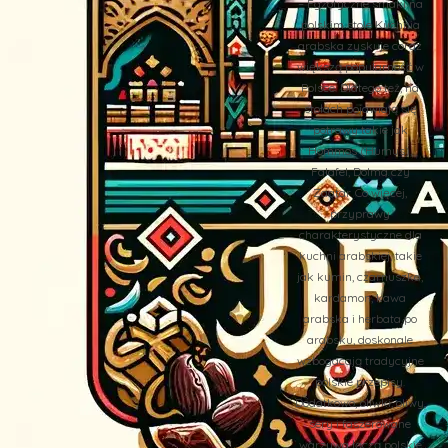
– Egzotyczne smaki na
polskim stole Kuchnia
arabska zyskuje coraz
większą popularność w
Polsce. Dlatego też, na
stołach pojawiają się
potrawy takie jak
Hommos (Humus),
Falafel, Dolma czy
Zaatar. Co więcej,
przyprawy
charakterystyczne dla
kuchni arabskiej, takie
jak kumin, czarnuszka,
kardamon, kawa
arabska i herbata po
arabsku, doskonale
wzbogacają tradycyjne
polskie przepisy.
Dodatkowo, oliwki, oliwy,
sery i faszerowane
warzywa łączą polskie