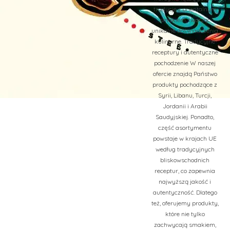
tradycje z orientalnym
smakiem, tworząc
unikalne doświadczenia
kulinarne. Tradycyjne
receptury i autentyczne
pochodzenie W naszej
ofercie znajdą Państwo
produkty pochodzące z
Syrii, Libanu, Turcji,
Jordanii i Arabii
Saudyjskiej. Ponadto,
część asortymentu
powstaje w krajach UE
według tradycyjnych
bliskowschodnich
receptur, co zapewnia
najwyższą jakość i
autentyczność. Dlatego
też, oferujemy produkty,
które nie tylko
zachwycają smakiem,