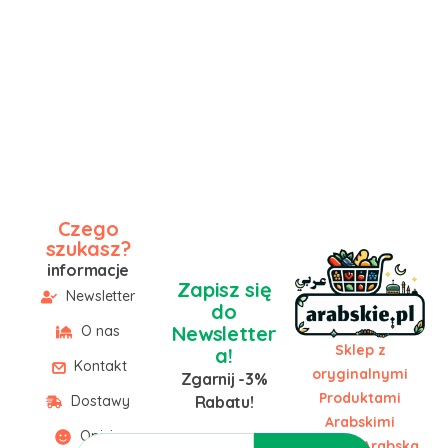
Czego
szukasz?
informacje
Zapisz się
Newsletter
do
Newsletter
O nas
Sklep z
a!
Kontakt
oryginalnymi
Zgarnij -3%
Produktami
Dostawy
Rabatu!
Arabskimi
Opinie
Żywność Arabska,