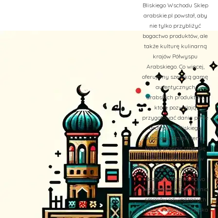
Bliskiego Wschodu Sklep
arabskie.pl powstał, aby
nie tylko przybliżyć
bogactwo produktów, ale
także kulturę kulinarną
krajów Półwyspu
Arabskiego. Co więcej,
oferujemy szeroką gamę
autentycznych
arabskich produktów,
które pozwalają
przygotować dania pełne
aromatów Bliskiego
Wschodu. Dzięki temu,
każdy przepis staje się
wyjątkową podróżą w
świat orientalnych
doznań, które na nowo
przywołują wspomnienia
smaków odwiedzanych
miejsc. Kuchnia Arabska