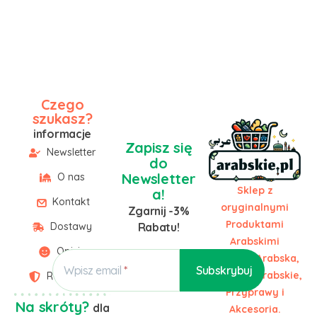
Czego
szukasz?
informacje
Zapisz się
Newsletter
do
Newsletter
O nas
Sklep z
a!
Kontakt
oryginalnymi
Zgarnij -3%
Produktami
Dostawy
Rabatu!
Arabskimi
Opinie
Żywność Arabska,
Wpisz email
Słodycze Arabskie,
Regulamin
Przyprawy i
Na skróty?
dla
Akcesoria.