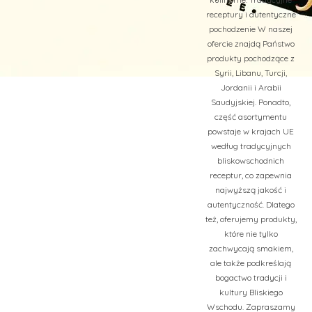
receptury i autentyczne
pochodzenie W naszej
ofercie znajdą Państwo
produkty pochodzące z
Syrii, Libanu, Turcji,
Jordanii i Arabii
Saudyjskiej. Ponadto,
część asortymentu
powstaje w krajach UE
według tradycyjnych
bliskowschodnich
receptur, co zapewnia
najwyższą jakość i
autentyczność. Dlatego
też, oferujemy produkty,
które nie tylko
zachwycają smakiem,
ale także podkreślają
bogactwo tradycji i
kultury Bliskiego
Wschodu. Zapraszamy