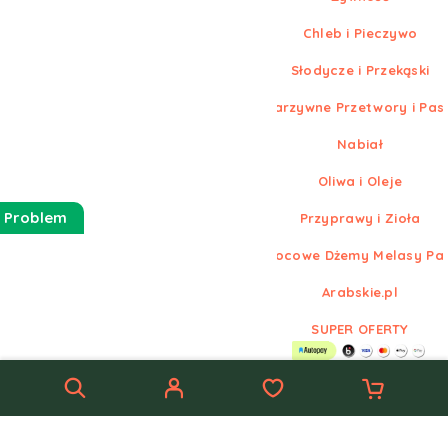
Chleb i Pieczywo
Słodycze i Przekąski
Warzywne Przetwory i Pas
Nabiał
Oliwa i Oleje
 Problem
Przyprawy i Zioła
Owocowe Dżemy Melasy Pa
Arabskie.pl
SUPER OFERTY
© Nowe
Arabskie.pl