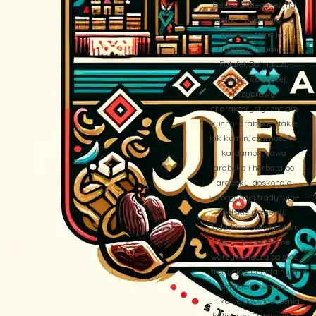
Polsce. Dlatego też, na
stołach pojawiają się
potrawy takie jak
Hommos (Humus),
Falafel, Dolma czy
Zaatar. Co więcej,
przyprawy
charakterystyczne dla
kuchni arabskiej, takie
jak kumin, czarnuszka,
kardamon, kawa
arabska i herbata po
arabsku, doskonale
wzbogacają tradycyjne
polskie przepisy.
Dodatkowo, oliwki, oliwy,
sery i faszerowane
warzywa łączą polskie
tradycje z orientalnym
smakiem, tworząc
unikalne doświadczenia
kulinarne. Tradycyjne