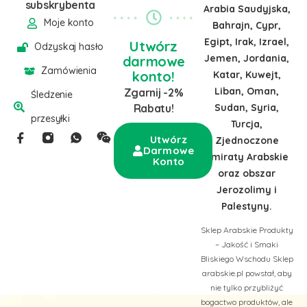
subskrybenta
Arabia Saudyjska,
Moje konto
Bahrajn, Cypr,
Egipt, Irak, Izrael,
Utwórz
Odzyskaj hasło
Jemen, Jordania,
darmowe
Zamówienia
konto!
Katar, Kuwejt,
Liban, Oman,
Zgarnij -2%
Śledzenie
Sudan, Syria,
Rabatu!
przesyłki
Turcja,
Utwórz
Zjednoczone
Darmowe
Emiraty Arabskie
Konto
oraz obszar
Jerozolimy i
Palestyny.
Sklep Arabskie Produkty
– Jakość i Smaki
Bliskiego Wschodu Sklep
arabskie.pl powstał, aby
nie tylko przybliżyć
bogactwo produktów, ale