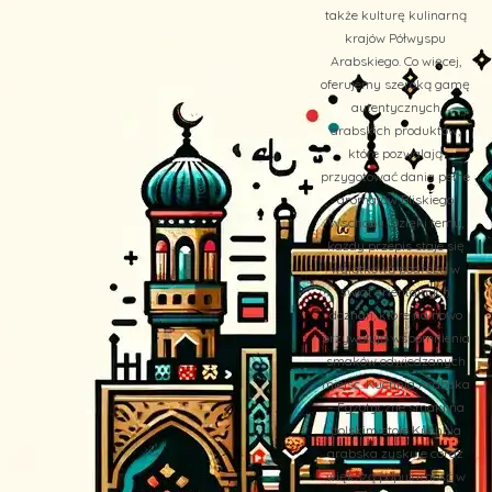
także kulturę kulinarną
krajów Półwyspu
Arabskiego. Co więcej,
oferujemy szeroką gamę
autentycznych
arabskich produktów,
które pozwalają
przygotować dania pełne
aromatów Bliskiego
Wschodu. Dzięki temu,
każdy przepis staje się
wyjątkową podróżą w
świat orientalnych
doznań, które na nowo
przywołują wspomnienia
smaków odwiedzanych
miejsc. Kuchnia Arabska
– Egzotyczne smaki na
polskim stole Kuchnia
arabska zyskuje coraz
większą popularność w