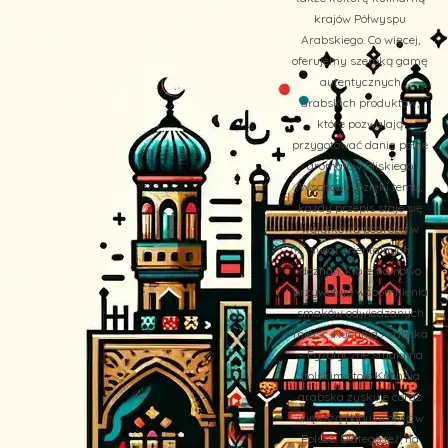
krajów Półwyspu
Arabskiego. Co więcej,
oferujemy szeroką gamę
autentycznych
arabskich produktów,
które pozwalają
przygotować dania pełne
aromatów Bliskiego
Wschodu. Dzięki temu,
każdy przepis staje się
wyjątkową podróżą w
świat orientalnych
doznań, które na nowo
przywołują wspomnienia
smaków odwiedzanych
miejsc. Kuchnia Arabska
– Egzotyczne smaki na
polskim stole Kuchnia
arabska zyskuje coraz
większą popularność w
Polsce. Dlatego też, na