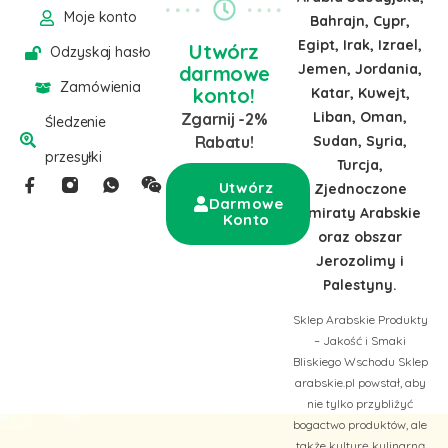
Moje konto
Bahrajn, Cypr,
Egipt, Irak, Izrael,
Utwórz
Odzyskaj hasło
Jemen, Jordania,
darmowe
Zamówienia
konto!
Katar, Kuwejt,
Liban, Oman,
Zgarnij -2%
Śledzenie
Sudan, Syria,
Rabatu!
przesyłki
Turcja,
Utwórz
Zjednoczone
Darmowe
Emiraty Arabskie
Konto
oraz obszar
Jerozolimy i
Palestyny.
Sklep Arabskie Produkty
– Jakość i Smaki
Bliskiego Wschodu Sklep
arabskie.pl powstał, aby
nie tylko przybliżyć
bogactwo produktów, ale
także kulturę kulinarną