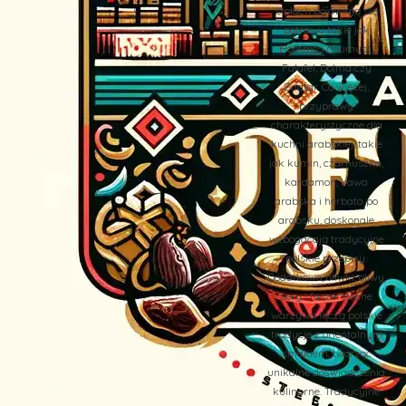
stołach pojawiają się
potrawy takie jak
Hommos (Humus),
Falafel, Dolma czy
Zaatar. Co więcej,
przyprawy
charakterystyczne dla
kuchni arabskiej, takie
jak kumin, czarnuszka,
kardamon, kawa
arabska i herbata po
arabsku, doskonale
wzbogacają tradycyjne
polskie przepisy.
Dodatkowo, oliwki, oliwy,
sery i faszerowane
warzywa łączą polskie
tradycje z orientalnym
smakiem, tworząc
unikalne doświadczenia
kulinarne. Tradycyjne