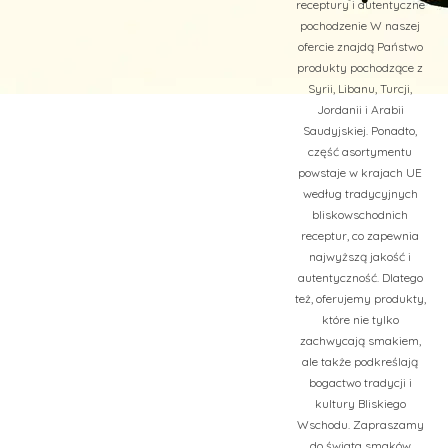
receptury i autentyczne
pochodzenie W naszej
ofercie znajdą Państwo
produkty pochodzące z
Syrii, Libanu, Turcji,
Jordanii i Arabii
Saudyjskiej. Ponadto,
część asortymentu
powstaje w krajach UE
według tradycyjnych
bliskowschodnich
receptur, co zapewnia
najwyższą jakość i
autentyczność. Dlatego
też, oferujemy produkty,
które nie tylko
zachwycają smakiem,
ale także podkreślają
bogactwo tradycji i
kultury Bliskiego
Wschodu. Zapraszamy
do świata smaków