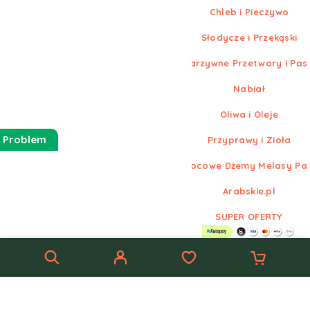
Chleb i Pieczywo
Słodycze i Przekąski
Warzywne Przetwory i Pas
Nabiał
Oliwa i Oleje
 Problem
Przyprawy i Zioła
Owocowe Dżemy Melasy Pa
Arabskie.pl
SUPER OFERTY
© Nowe
Arabskie.pl