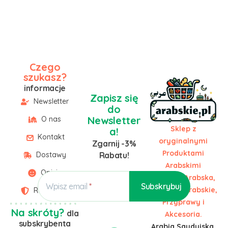
Czego
szukasz?
informacje
Zapisz się
Newsletter
do
Newsletter
O nas
Sklep z
a!
Kontakt
oryginalnymi
Zgarnij -3%
Produktami
Dostawy
Rabatu!
Arabskimi
Opinie
Żywność Arabska,
Wpisz email
Słodycze Arabskie,
Regulamin
Przyprawy i
Na skróty?
dla
Akcesoria.
subskrybenta
Arabia Saudyjska,