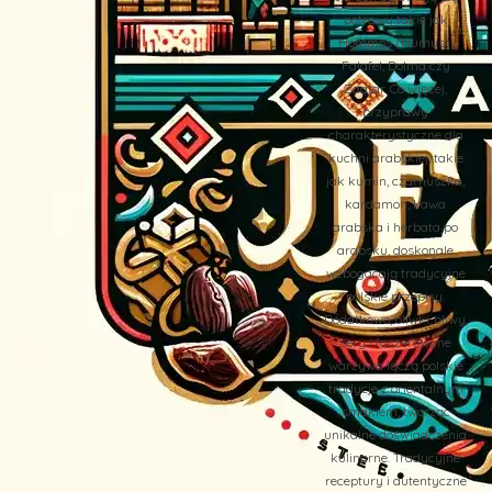
potrawy takie jak
Hommos (Humus),
Falafel, Dolma czy
Zaatar. Co więcej,
przyprawy
charakterystyczne dla
kuchni arabskiej, takie
jak kumin, czarnuszka,
kardamon, kawa
arabska i herbata po
arabsku, doskonale
wzbogacają tradycyjne
polskie przepisy.
Dodatkowo, oliwki, oliwy,
sery i faszerowane
warzywa łączą polskie
tradycje z orientalnym
smakiem, tworząc
unikalne doświadczenia
kulinarne. Tradycyjne
receptury i autentyczne