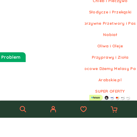
Chleb i Pieczywo
Słodycze i Przekąski
Warzywne Przetwory i Pas
Nabiał
Oliwa i Oleje
 Problem
Przyprawy i Zioła
Owocowe Dżemy Melasy Pa
Arabskie.pl
SUPER OFERTY
© Nowe
Arabskie.pl