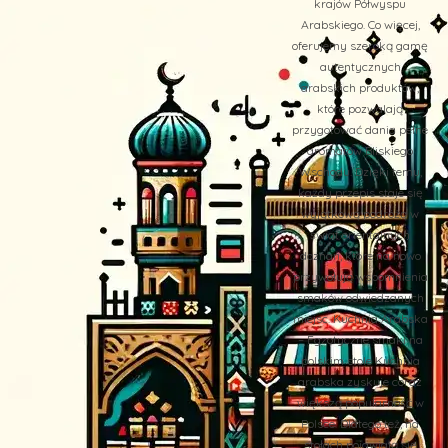
krajów Półwyspu
Arabskiego. Co więcej,
oferujemy szeroką gamę
autentycznych
arabskich produktów,
które pozwalają
przygotować dania pełne
aromatów Bliskiego
Wschodu. Dzięki temu,
każdy przepis staje się
wyjątkową podróżą w
świat orientalnych
doznań, które na nowo
przywołują wspomnienia
smaków odwiedzanych
miejsc. Kuchnia Arabska
– Egzotyczne smaki na
polskim stole Kuchnia
arabska zyskuje coraz
większą popularność w
Polsce. Dlatego też, na
stołach pojawiają się