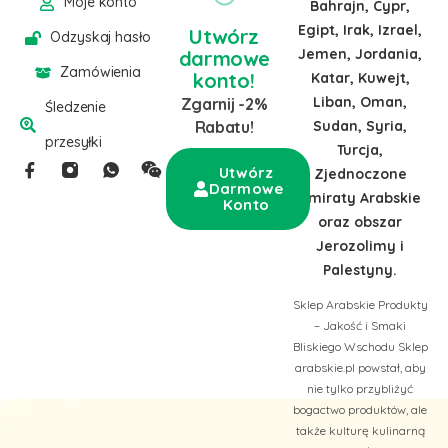
Moje konto
Bahrajn, Cypr,
Egipt, Irak, Izrael,
Utwórz
Odzyskaj hasło
Jemen, Jordania,
darmowe
Zamówienia
konto!
Katar, Kuwejt,
Liban, Oman,
Zgarnij -2%
Śledzenie
Sudan, Syria,
Rabatu!
przesyłki
Turcja,
Utwórz
Zjednoczone
Darmowe
Emiraty Arabskie
Konto
oraz obszar
Jerozolimy i
Palestyny.
Sklep Arabskie Produkty
– Jakość i Smaki
Bliskiego Wschodu Sklep
arabskie.pl powstał, aby
nie tylko przybliżyć
bogactwo produktów, ale
także kulturę kulinarną