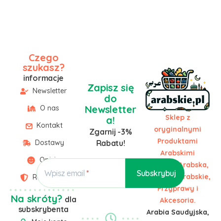
Czego
szukasz?
informacje
Zapisz się
Newsletter
do
Newsletter
O nas
Sklep z
a!
Kontakt
oryginalnymi
Zgarnij -3%
Produktami
Dostawy
Rabatu!
Arabskimi
Opinie
Żywność Arabska,
Wpisz email
Słodycze Arabskie,
Regulamin
Przyprawy i
Na skróty?
dla
Akcesoria.
subskrybenta
Arabia Saudyjska,