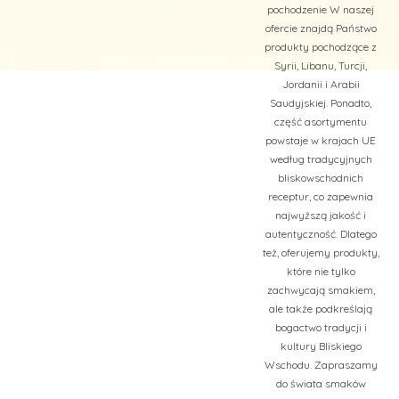
pochodzenie W naszej
ofercie znajdą Państwo
produkty pochodzące z
Syrii, Libanu, Turcji,
Jordanii i Arabii
Saudyjskiej. Ponadto,
część asortymentu
powstaje w krajach UE
według tradycyjnych
bliskowschodnich
receptur, co zapewnia
najwyższą jakość i
autentyczność. Dlatego
też, oferujemy produkty,
które nie tylko
zachwycają smakiem,
ale także podkreślają
bogactwo tradycji i
kultury Bliskiego
Wschodu. Zapraszamy
do świata smaków