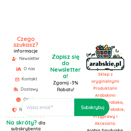
Czego
szukasz?
informacje
Zapisz się
Newsletter
do
Newsletter
O nas
Sklep z
a!
Kontakt
oryginalnymi
Zgarnij -3%
Produktami
Dostawy
Rabatu!
Arabskimi
Opinie
Żywność Arabska,
Wpisz email
Słodycze Arabskie,
Regulamin
Przyprawy i
Na skróty?
dla
Akcesoria.
subskrybenta
Arabia Saudyjska,