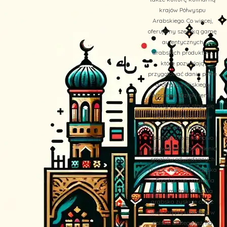
krajów Półwyspu
Arabskiego. Co więcej,
oferujemy szeroką gamę
autentycznych
arabskich produktów,
które pozwalają
przygotować dania pełne
aromatów Bliskiego
Wschodu. Dzięki temu,
każdy przepis staje się
wyjątkową podróżą w
świat orientalnych
doznań, które na nowo
przywołują wspomnienia
smaków odwiedzanych
miejsc. Kuchnia Arabska
– Egzotyczne smaki na
polskim stole Kuchnia
arabska zyskuje coraz
większą popularność w
Polsce. Dlatego też, na