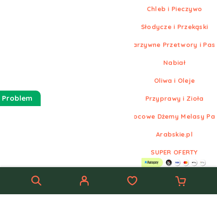
Chleb i Pieczywo
Słodycze i Przekąski
Warzywne Przetwory i Pas
Nabiał
Oliwa i Oleje
 Problem
Przyprawy i Zioła
Owocowe Dżemy Melasy Pa
Arabskie.pl
SUPER OFERTY
© Nowe
Arabskie.pl