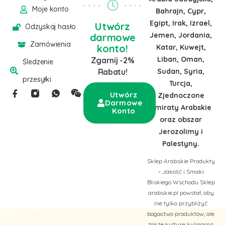
Moje konto
Bahrajn, Cypr,
Egipt, Irak, Izrael,
Utwórz
Odzyskaj hasło
Jemen, Jordania,
darmowe
Zamówienia
konto!
Katar, Kuwejt,
Liban, Oman,
Zgarnij -2%
Śledzenie
Sudan, Syria,
Rabatu!
przesyłki
Turcja,
Utwórz
Zjednoczone
Darmowe
Emiraty Arabskie
Konto
oraz obszar
Jerozolimy i
Palestyny.
Sklep Arabskie Produkty
– Jakość i Smaki
Bliskiego Wschodu Sklep
arabskie.pl powstał, aby
nie tylko przybliżyć
bogactwo produktów, ale
także kulturę kulinarną