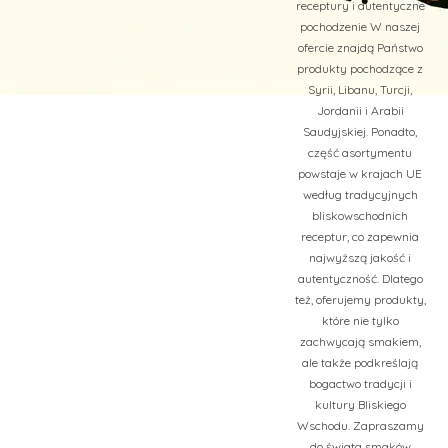
receptury i autentyczne
pochodzenie W naszej
ofercie znajdą Państwo
produkty pochodzące z
Syrii, Libanu, Turcji,
Jordanii i Arabii
Saudyjskiej. Ponadto,
część asortymentu
powstaje w krajach UE
według tradycyjnych
bliskowschodnich
receptur, co zapewnia
najwyższą jakość i
autentyczność. Dlatego
też, oferujemy produkty,
które nie tylko
zachwycają smakiem,
ale także podkreślają
bogactwo tradycji i
kultury Bliskiego
Wschodu. Zapraszamy
do świata smaków