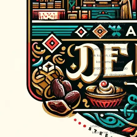
stołach pojawiają się
potrawy takie jak
Hommos (Humus),
Falafel, Dolma czy
Zaatar. Co więcej,
przyprawy
charakterystyczne dla
kuchni arabskiej, takie
jak kumin, czarnuszka,
kardamon, kawa
arabska i herbata po
arabsku, doskonale
wzbogacają tradycyjne
polskie przepisy.
Dodatkowo, oliwki, oliwy,
sery i faszerowane
warzywa łączą polskie
tradycje z orientalnym
smakiem, tworząc
unikalne doświadczenia
kulinarne. Tradycyjne