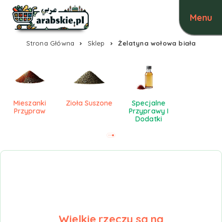
Strona Główna
Sklep
Żelatyna wołowa biała
Mieszanki
Zioła Suszone
Specjalne
Przypraw
Przyprawy I
Dodatki
Wielkie rzeczy są na