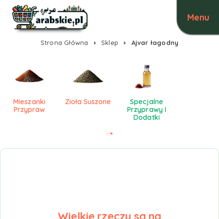
Strona Główna
Sklep
Ajvar łagodny
Mieszanki
Zioła Suszone
Specjalne
Przypraw
Przyprawy I
Dodatki
Wielkie rzeczy są na