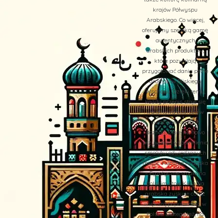
krajów Półwyspu
Arabskiego. Co więcej,
oferujemy szeroką gamę
autentycznych
arabskich produktów,
które pozwalają
przygotować dania pełne
aromatów Bliskiego
Wschodu. Dzięki temu,
każdy przepis staje się
wyjątkową podróżą w
świat orientalnych
doznań, które na nowo
przywołują wspomnienia
smaków odwiedzanych
miejsc. Kuchnia Arabska
– Egzotyczne smaki na
polskim stole Kuchnia
arabska zyskuje coraz
większą popularność w
Polsce. Dlatego też, na