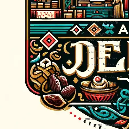
stołach pojawiają się
potrawy takie jak
Hommos (Humus),
Falafel, Dolma czy
Zaatar. Co więcej,
przyprawy
charakterystyczne dla
kuchni arabskiej, takie
jak kumin, czarnuszka,
kardamon, kawa
arabska i herbata po
arabsku, doskonale
wzbogacają tradycyjne
polskie przepisy.
Dodatkowo, oliwki, oliwy,
sery i faszerowane
warzywa łączą polskie
tradycje z orientalnym
smakiem, tworząc
unikalne doświadczenia
kulinarne. Tradycyjne