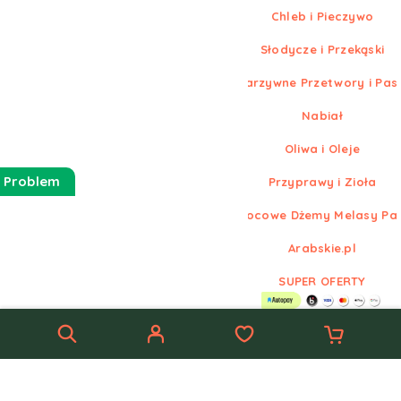
Chleb i Pieczywo
Słodycze i Przekąski
Warzywne Przetwory i Pas
Nabiał
Oliwa i Oleje
 Problem
Przyprawy i Zioła
Owocowe Dżemy Melasy Pa
Arabskie.pl
SUPER OFERTY
© Nowe
Arabskie.pl