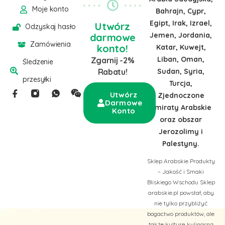
Moje konto
Bahrajn, Cypr,
Egipt, Irak, Izrael,
Utwórz
Odzyskaj hasło
Jemen, Jordania,
darmowe
Zamówienia
konto!
Katar, Kuwejt,
Liban, Oman,
Zgarnij -2%
Śledzenie
Sudan, Syria,
Rabatu!
przesyłki
Turcja,
Utwórz
Zjednoczone
Darmowe
Emiraty Arabskie
Konto
oraz obszar
Jerozolimy i
Palestyny.
Sklep Arabskie Produkty
– Jakość i Smaki
Bliskiego Wschodu Sklep
arabskie.pl powstał, aby
nie tylko przybliżyć
bogactwo produktów, ale
także kulturę kulinarną