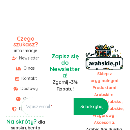
Czego
szukasz?
informacje
Zapisz się
Newsletter
do
Newsletter
O nas
Sklep z
a!
Kontakt
oryginalnymi
Zgarnij -3%
Produktami
Dostawy
Rabatu!
Arabskimi
Opinie
Żywność Arabska,
Wpisz email
Słodycze Arabskie,
Regulamin
Przyprawy i
Na skróty?
dla
Akcesoria.
subskrybenta
Arabia Saudyjska,