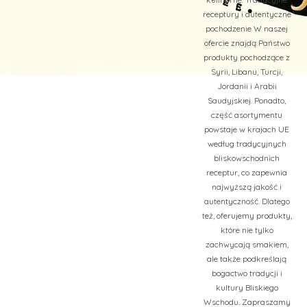
receptury i autentyczne
pochodzenie W naszej
ofercie znajdą Państwo
produkty pochodzące z
Syrii, Libanu, Turcji,
Jordanii i Arabii
Saudyjskiej. Ponadto,
część asortymentu
powstaje w krajach UE
według tradycyjnych
bliskowschodnich
receptur, co zapewnia
najwyższą jakość i
autentyczność. Dlatego
też, oferujemy produkty,
które nie tylko
zachwycają smakiem,
ale także podkreślają
bogactwo tradycji i
kultury Bliskiego
Wschodu. Zapraszamy