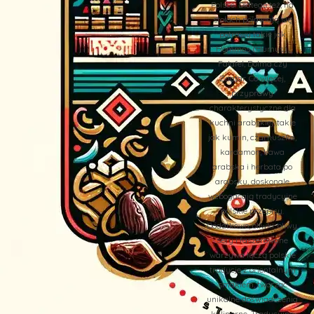
Polsce. Dlatego też, na
stołach pojawiają się
potrawy takie jak
Hommos (Humus),
Falafel, Dolma czy
Zaatar. Co więcej,
przyprawy
charakterystyczne dla
kuchni arabskiej, takie
jak kumin, czarnuszka,
kardamon, kawa
arabska i herbata po
arabsku, doskonale
wzbogacają tradycyjne
polskie przepisy.
Dodatkowo, oliwki, oliwy,
sery i faszerowane
warzywa łączą polskie
tradycje z orientalnym
smakiem, tworząc
unikalne doświadczenia
kulinarne. Tradycyjne