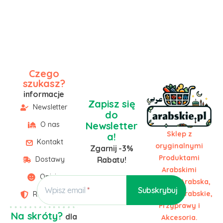
Czego
szukasz?
informacje
Zapisz się
Newsletter
do
Newsletter
O nas
Sklep z
a!
Kontakt
oryginalnymi
Zgarnij -3%
Produktami
Dostawy
Rabatu!
Arabskimi
Opinie
Żywność Arabska,
Wpisz email
Słodycze Arabskie,
Regulamin
Przyprawy i
Na skróty?
dla
Akcesoria.