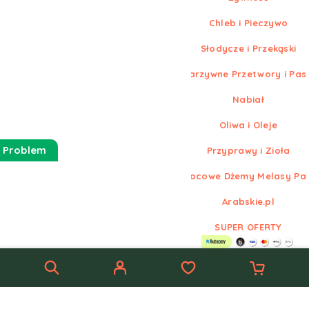
Chleb i Pieczywo
Słodycze i Przekąski
Warzywne Przetwory i Pas
Nabiał
Oliwa i Oleje
 Problem
Przyprawy i Zioła
Owocowe Dżemy Melasy Pa
Arabskie.pl
SUPER OFERTY
© Nowe
Arabskie.pl