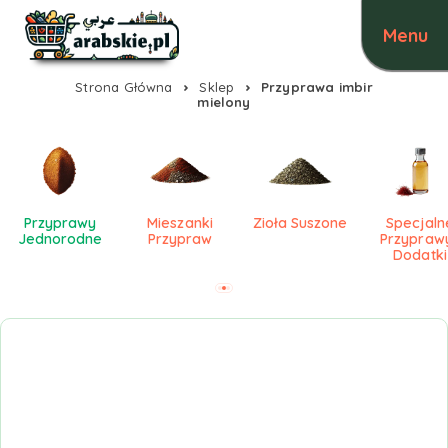
Strona Główna
Sklep
Przyprawa imbir
mielony
Przyprawy
Mieszanki
Zioła Suszone
Specjaln
Jednorodne
Przypraw
Przyprawy
Dodatki