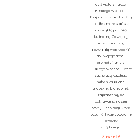
do świata smaków
Bliskiego Wschodu
Dzięki arabskie.pl, każdy
posiłek może stać się
niezwykłą podróżą
kulinarną. Co więcej,
nasze produkty
pozwalają wprowadzić
do Twojego domu
aromaty i smaki
Bliskiego Wschodu, które
zachwycą każdego
miłośnika kuchni
arabskiej. Dlatego też,
zapraszamy do
odkrywania naszej
oferty i inspiracji, które
uczynią Twoje gotowanie
prawdziwie
wyjątkowym!
Żywność