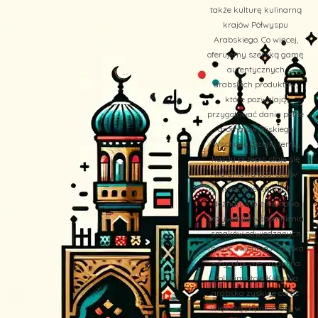
także kulturę kulinarną
krajów Półwyspu
Arabskiego. Co więcej,
oferujemy szeroką gamę
autentycznych
arabskich produktów,
które pozwalają
przygotować dania pełne
aromatów Bliskiego
Wschodu. Dzięki temu,
każdy przepis staje się
wyjątkową podróżą w
świat orientalnych
doznań, które na nowo
przywołują wspomnienia
smaków odwiedzanych
miejsc. Kuchnia Arabska
– Egzotyczne smaki na
polskim stole Kuchnia
arabska zyskuje coraz
większą popularność w