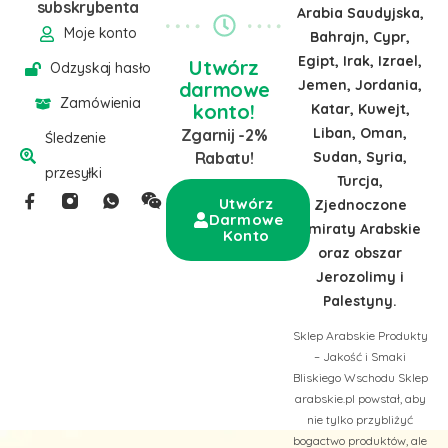
subskrybenta
Arabia Saudyjska,
Moje konto
Bahrajn, Cypr,
Egipt, Irak, Izrael,
Utwórz
Odzyskaj hasło
Jemen, Jordania,
darmowe
Zamówienia
konto!
Katar, Kuwejt,
Liban, Oman,
Zgarnij -2%
Śledzenie
Sudan, Syria,
Rabatu!
przesyłki
Turcja,
Utwórz
Zjednoczone
Darmowe
Emiraty Arabskie
Konto
oraz obszar
Jerozolimy i
Palestyny.
Sklep Arabskie Produkty
– Jakość i Smaki
Bliskiego Wschodu Sklep
arabskie.pl powstał, aby
nie tylko przybliżyć
bogactwo produktów, ale