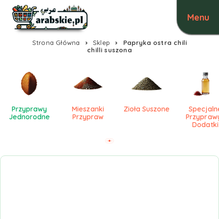
Strona Główna
Sklep
Papryka ostra chili
chilli suszona
Przyprawy
Mieszanki
Zioła Suszone
Specjaln
Jednorodne
Przypraw
Przyprawy
Dodatki