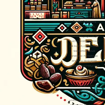
Polsce. Dlatego też, na
stołach pojawiają się
potrawy takie jak
Hommos (Humus),
Falafel, Dolma czy
Zaatar. Co więcej,
przyprawy
charakterystyczne dla
kuchni arabskiej, takie
jak kumin, czarnuszka,
kardamon, kawa
arabska i herbata po
arabsku, doskonale
wzbogacają tradycyjne
polskie przepisy.
Dodatkowo, oliwki, oliwy,
sery i faszerowane
warzywa łączą polskie
tradycje z orientalnym
smakiem, tworząc
unikalne doświadczenia
kulinarne. Tradycyjne