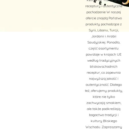
receptury i autentyczne
pochodzenie W naszej
ofercie znajdą Państwo
produkty pochodzące z
Syrii, Libanu, Turcji,
Jordanii i Arabii
Saudyjskiej. Ponadto,
część asortymentu
powstaje w krajach UE
według tradycyjnych
bliskowschodnich
receptur, co zapewnia
najwyższą jakość i
autentyczność. Dlatego
też, oferujemy produkty,
które nie tylko
zachwycają smakiem,
ale także podkreślają
bogactwo tradycji i
kultury Bliskiego
Wschodu. Zapraszamy