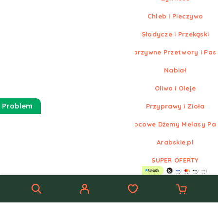
Chleb i Pieczywo
Słodycze i Przekąski
Warzywne Przetwory i Pas
Nabiał
Oliwa i Oleje
 Problem
Przyprawy i Zioła
Owocowe Dżemy Melasy Pa
Arabskie.pl
SUPER OFERTY
© Nowe
Arabskie.pl