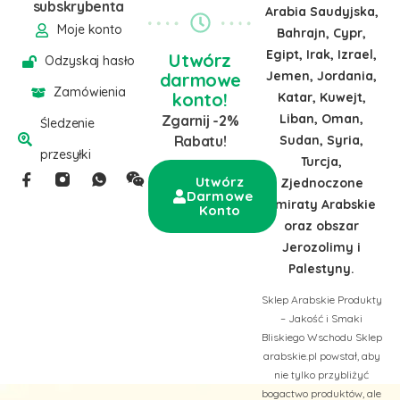
subskrybenta
Arabia Saudyjska,
Moje konto
Bahrajn, Cypr,
Egipt, Irak, Izrael,
Utwórz
Odzyskaj hasło
Jemen, Jordania,
darmowe
Zamówienia
konto!
Katar, Kuwejt,
Liban, Oman,
Zgarnij -2%
Śledzenie
Sudan, Syria,
Rabatu!
przesyłki
Turcja,
Utwórz
Zjednoczone
Darmowe
Emiraty Arabskie
Konto
oraz obszar
Jerozolimy i
Palestyny.
Sklep Arabskie Produkty
– Jakość i Smaki
Bliskiego Wschodu Sklep
arabskie.pl powstał, aby
nie tylko przybliżyć
bogactwo produktów, ale