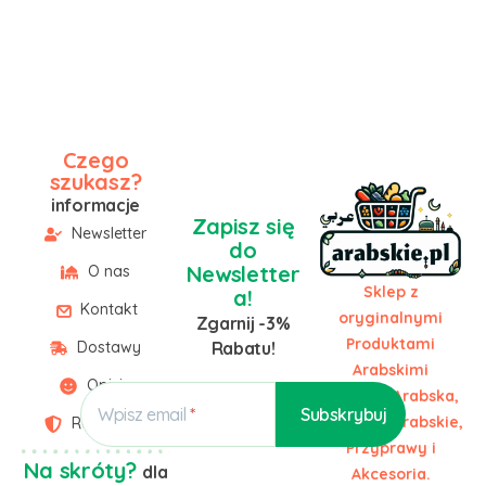
Czego
szukasz?
informacje
Zapisz się
Newsletter
do
Newsletter
O nas
Sklep z
a!
Kontakt
oryginalnymi
Zgarnij -3%
Produktami
Dostawy
Rabatu!
Arabskimi
Opinie
Żywność Arabska,
Wpisz email
Słodycze Arabskie,
Regulamin
Przyprawy i
Na skróty?
dla
Akcesoria.