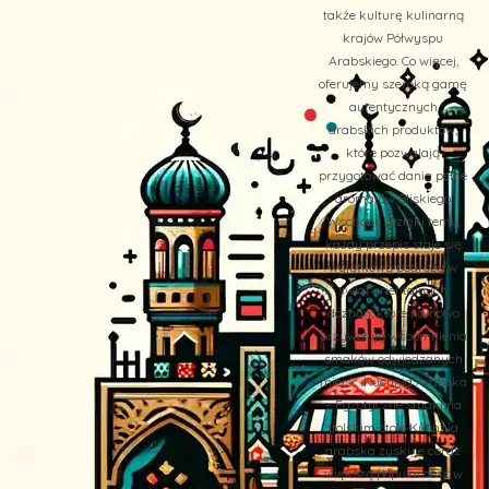
także kulturę kulinarną
krajów Półwyspu
Arabskiego. Co więcej,
oferujemy szeroką gamę
autentycznych
arabskich produktów,
które pozwalają
przygotować dania pełne
aromatów Bliskiego
Wschodu. Dzięki temu,
każdy przepis staje się
wyjątkową podróżą w
świat orientalnych
doznań, które na nowo
przywołują wspomnienia
smaków odwiedzanych
miejsc. Kuchnia Arabska
– Egzotyczne smaki na
polskim stole Kuchnia
arabska zyskuje coraz
większą popularność w