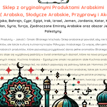
Sklep z
oryginalnymi Produktami Arabskimi
 Arabska, Słodycze Arabskie, Przyprawy i Ak
ska, Bahrajn, Cypr, Egipt, Irak, Izrael, Jemen, Jordania, Katar, 
n, Syria, Turcja, Zjednoczone Emiraty Arabskie oraz obszar J
Palestyny.
 Produkty – Jakość i Smaki Bliskiego Wschodu Sklep arabskie.pl powstał, aby nie t
tów, ale także kulturę kulinarną krajów Półwyspu Arabskiego. Co więcej, oferuj
rabskich produktów, które pozwalają przygotować dania pełne aromatów Bliskiego
is staje się wyjątkową podróżą w świat orientalnych doznań, które na nowo przy
ych miejsc. Kuchnia Arabska – Egzotyczne smaki na polskim stole Kuchnia arab
rność w Polsce. Dlatego też, na stołach pojawiają się potrawy takie jak Hommos (H
tar. Co więcej, przyprawy charakterystyczne dla kuchni arabskiej, takie jak kumi
abska i herbata po arabsku, doskonale wzbogacają tradycyjne polskie przepisy. 
aszerowane warzywa łączą polskie tradycje z orientalnym smakiem, tworząc unikal
cyjne receptury i autentyczne pochodzenie W naszej ofercie znajdą Państwo prod
u, Turcji, Jordanii i Arabii Saudyjskiej. Ponadto, część asortymentu powstaje w kraj
liskowschodnich receptur, co zapewnia najwyższą jakość i autentyczność. Dlatego
nie tylko zachwycają smakiem, ale także podkreślają bogactwo tradycji i kultury B
iata smaków Bliskiego Wschodu Dzięki arabskie.pl, każdy posiłek może stać się 