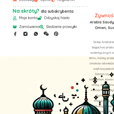
Na skróty?
dla subskrybenta
Żywność
Moje konto
Odzyskaj hasło
Arabia Saudyj
Zamówienia
Śledzenie przesyłki
Oman, Suda
Sklep Arabskie
bogactwo produk
autentycznych a
temu, każdy przep
smaków odwiedzan
większą popula
Dolma czy Zaa
kardamon, kawa ar
oliwy, sery i f
kulinarne. Trady
Syrii, Liban
tradycyjnych b
produkty, które 
Zapraszamy do św