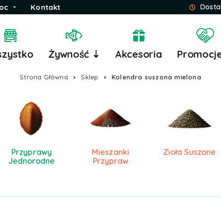
oc
Kontakt
Dosta
zystko
Żywność ⇣
Akcesoria
Promocj
Strona Główna
Sklep
Kolendra suszona mielona
Przyprawy
Mieszanki
Zioła Suszone
Jednorodne
Przypraw