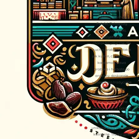
stołach pojawiają się
potrawy takie jak
Hommos (Humus),
Falafel, Dolma czy
Zaatar. Co więcej,
przyprawy
charakterystyczne dla
kuchni arabskiej, takie
jak kumin, czarnuszka,
kardamon, kawa
arabska i herbata po
arabsku, doskonale
wzbogacają tradycyjne
polskie przepisy.
Dodatkowo, oliwki, oliwy,
sery i faszerowane
warzywa łączą polskie
tradycje z orientalnym
smakiem, tworząc
unikalne doświadczenia
kulinarne. Tradycyjne