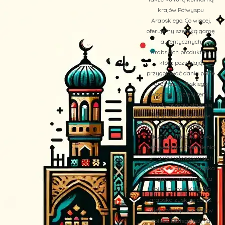
krajów Półwyspu
Arabskiego. Co więcej,
oferujemy szeroką gamę
autentycznych
arabskich produktów,
które pozwalają
przygotować dania pełne
aromatów Bliskiego
Wschodu. Dzięki temu,
każdy przepis staje się
wyjątkową podróżą w
świat orientalnych
doznań, które na nowo
przywołują wspomnienia
smaków odwiedzanych
miejsc. Kuchnia Arabska
– Egzotyczne smaki na
polskim stole Kuchnia
arabska zyskuje coraz
większą popularność w
Polsce. Dlatego też, na