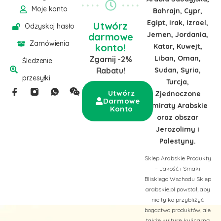
Moje konto
Bahrajn, Cypr,
Egipt, Irak, Izrael,
Utwórz
Odzyskaj hasło
Jemen, Jordania,
darmowe
Zamówienia
konto!
Katar, Kuwejt,
Liban, Oman,
Zgarnij -2%
Śledzenie
Sudan, Syria,
Rabatu!
przesyłki
Turcja,
Utwórz
Zjednoczone
Darmowe
Emiraty Arabskie
Konto
oraz obszar
Jerozolimy i
Palestyny.
Sklep Arabskie Produkty
– Jakość i Smaki
Bliskiego Wschodu Sklep
arabskie.pl powstał, aby
nie tylko przybliżyć
bogactwo produktów, ale
także kulturę kulinarną