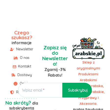
Czego
szukasz?
informacje
Zapisz się
Newsletter
do
Newsletter
O nas
Sklep z
a!
Kontakt
oryginalnymi
Zgarnij -3%
Produktami
Dostawy
Rabatu!
Arabskimi
Opinie
Żywność Arabska,
Wpisz email
Słodycze Arabskie,
Regulamin
Przyprawy i
Na skróty?
dla
Akcesoria.
subskrybenta
Arabia Saudyjska,