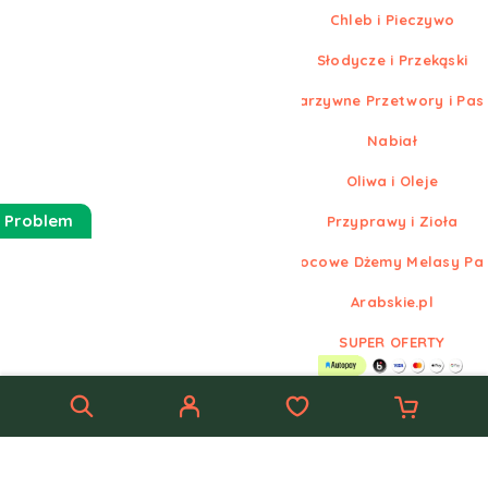
Chleb i Pieczywo
Słodycze i Przekąski
Warzywne Przetwory i Pas
Nabiał
Oliwa i Oleje
 Problem
Przyprawy i Zioła
Owocowe Dżemy Melasy Pa
Arabskie.pl
SUPER OFERTY
© Nowe
Arabskie.pl