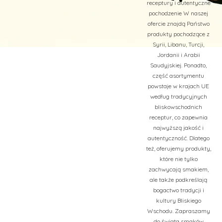
receptury i autentyczne
pochodzenie W naszej
ofercie znajdą Państwo
produkty pochodzące z
Syrii, Libanu, Turcji,
Jordanii i Arabii
Saudyjskiej. Ponadto,
część asortymentu
powstaje w krajach UE
według tradycyjnych
bliskowschodnich
receptur, co zapewnia
najwyższą jakość i
autentyczność. Dlatego
też, oferujemy produkty,
które nie tylko
zachwycają smakiem,
ale także podkreślają
bogactwo tradycji i
kultury Bliskiego
Wschodu. Zapraszamy
do świata smaków