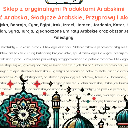
Sklep z
oryginalnymi Produktami Arabskimi
 Arabska, Słodycze Arabskie, Przyprawy i Ak
ska, Bahrajn, Cypr, Egipt, Irak, Izrael, Jemen, Jordania, Katar, 
n, Syria, Turcja, Zjednoczone Emiraty Arabskie oraz obszar J
Palestyny.
 Produkty – Jakość i Smaki Bliskiego Wschodu Sklep arabskie.pl powstał, aby nie t
tów, ale także kulturę kulinarną krajów Półwyspu Arabskiego. Co więcej, oferuj
rabskich produktów, które pozwalają przygotować dania pełne aromatów Bliskiego
is staje się wyjątkową podróżą w świat orientalnych doznań, które na nowo przy
ych miejsc. Kuchnia Arabska – Egzotyczne smaki na polskim stole Kuchnia arab
rność w Polsce. Dlatego też, na stołach pojawiają się potrawy takie jak Hommos (H
tar. Co więcej, przyprawy charakterystyczne dla kuchni arabskiej, takie jak kumi
abska i herbata po arabsku, doskonale wzbogacają tradycyjne polskie przepisy. 
aszerowane warzywa łączą polskie tradycje z orientalnym smakiem, tworząc unikal
cyjne receptury i autentyczne pochodzenie W naszej ofercie znajdą Państwo prod
u, Turcji, Jordanii i Arabii Saudyjskiej. Ponadto, część asortymentu powstaje w kraj
liskowschodnich receptur, co zapewnia najwyższą jakość i autentyczność. Dlatego
nie tylko zachwycają smakiem, ale także podkreślają bogactwo tradycji i kultury B
iata smaków Bliskiego Wschodu Dzięki arabskie.pl, każdy posiłek może stać się 