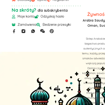
Na skróty?
dla subskrybenta
Żywność
Moje konto
Odzyskaj hasło
Arabia Saudyj
Zamówienia
Śledzenie przesyłki
Oman, Suda
Sklep Arabskie
bogactwo produk
autentycznych a
temu, każdy przep
smaków odwiedzan
większą popula
Dolma czy Zaa
kardamon, kawa ar
oliwy, sery i f
kulinarne. Trady
Syrii, Liban
tradycyjnych b
produkty, które 
Zapraszamy do św