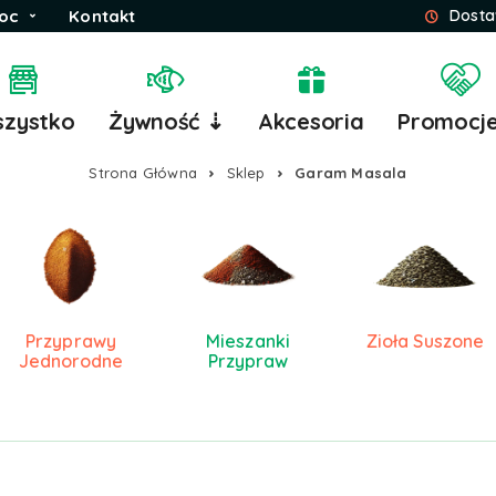
oc
Kontakt
Dosta
zystko
Żywność ⇣
Akcesoria
Promocj
Strona Główna
Sklep
Garam Masala
Przyprawy
Mieszanki
Zioła Suszone
Jednorodne
Przypraw