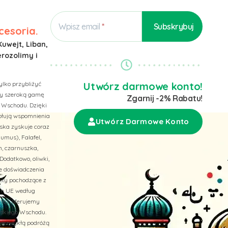
Wpisz email
cesoria.
Kuwejt, Liban,
erozolimy i
ylko przybliżyć
Utwórz darmowe konto!
emy szeroką gamę
Zgarnij -2% Rabatu!
 Wschodu. Dzięki
wołują wspomnienia
Utwórz Darmowe Konto
ska zyskuje coraz
umus), Falafel,
n, czarnuszka,
Dodatkowo, oliwki,
ne doświadczenia
ukty pochodzące z
ach UE według
 też, oferujemy
liskiego Wschodu.
niezwykłą podróżą