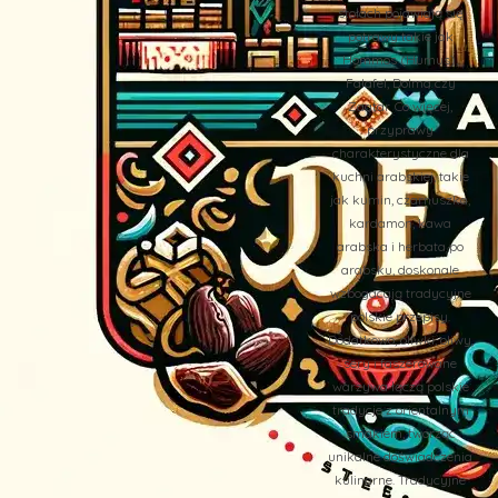
stołach pojawiają się
potrawy takie jak
Hommos (Humus),
Falafel, Dolma czy
Zaatar. Co więcej,
przyprawy
charakterystyczne dla
kuchni arabskiej, takie
jak kumin, czarnuszka,
kardamon, kawa
arabska i herbata po
arabsku, doskonale
wzbogacają tradycyjne
polskie przepisy.
Dodatkowo, oliwki, oliwy,
sery i faszerowane
warzywa łączą polskie
tradycje z orientalnym
smakiem, tworząc
unikalne doświadczenia
kulinarne. Tradycyjne