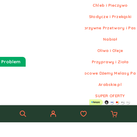
Chleb i Pieczywo
Słodycze i Przekąski
Warzywne Przetwory i Pas
Nabiał
Oliwa i Oleje
 Problem
Przyprawy i Zioła
Owocowe Dżemy Melasy Pa
Arabskie.pl
SUPER OFERTY
© Nowe
Arabskie.pl