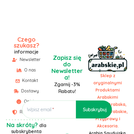
Czego
szukasz?
informacje
Zapisz się
Newsletter
do
Newsletter
O nas
Sklep z
a!
Kontakt
oryginalnymi
Zgarnij -3%
Produktami
Dostawy
Rabatu!
Arabskimi
Opinie
Żywność Arabska,
Wpisz email
Słodycze Arabskie,
Regulamin
Przyprawy i
Na skróty?
dla
Akcesoria.
subskrybenta
Arabia Saudyjska,