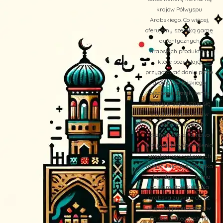
krajów Półwyspu
Arabskiego. Co więcej,
oferujemy szeroką gamę
autentycznych
arabskich produktów,
które pozwalają
przygotować dania pełne
aromatów Bliskiego
Wschodu. Dzięki temu,
każdy przepis staje się
wyjątkową podróżą w
świat orientalnych
doznań, które na nowo
przywołują wspomnienia
smaków odwiedzanych
miejsc. Kuchnia Arabska
– Egzotyczne smaki na
polskim stole Kuchnia
arabska zyskuje coraz
większą popularność w
Polsce. Dlatego też, na