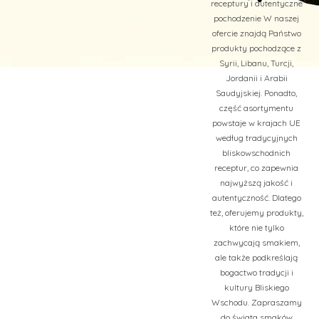
receptury i autentyczne
pochodzenie W naszej
ofercie znajdą Państwo
produkty pochodzące z
Syrii, Libanu, Turcji,
Jordanii i Arabii
Saudyjskiej. Ponadto,
część asortymentu
powstaje w krajach UE
według tradycyjnych
bliskowschodnich
receptur, co zapewnia
najwyższą jakość i
autentyczność. Dlatego
też, oferujemy produkty,
które nie tylko
zachwycają smakiem,
ale także podkreślają
bogactwo tradycji i
kultury Bliskiego
Wschodu. Zapraszamy
do świata smaków