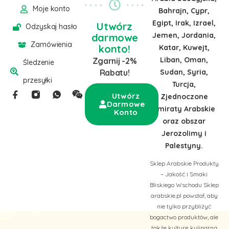
Moje konto
Bahrajn, Cypr,
Egipt, Irak, Izrael,
Utwórz
Odzyskaj hasło
Jemen, Jordania,
darmowe
Zamówienia
konto!
Katar, Kuwejt,
Liban, Oman,
Zgarnij -2%
Śledzenie
Sudan, Syria,
Rabatu!
przesyłki
Turcja,
Utwórz
Zjednoczone
Darmowe
Emiraty Arabskie
Konto
oraz obszar
Jerozolimy i
Palestyny.
Sklep Arabskie Produkty
– Jakość i Smaki
Bliskiego Wschodu Sklep
arabskie.pl powstał, aby
nie tylko przybliżyć
bogactwo produktów, ale
także kulturę kulinarną