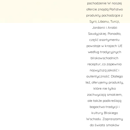
pochodzenie W naszej
ofercie znajdą Państwo
produkty pochodzące z
Syrii, Libanu, Turcji,
Jordanii i Arabii
Saudyjskiej. Ponadto,
część asortymentu
powstaje w krajach UE
według tradycyjnych
bliskowschodnich
receptur, co zapewnia
najwyższą jakość i
autentyczność. Dlatego
też, oferujemy produkty,
które nie tylko
zachwycają smakiem,
ale także podkreślają
bogactwo tradycji i
kultury Bliskiego
Wschodu. Zapraszamy
do świata smaków