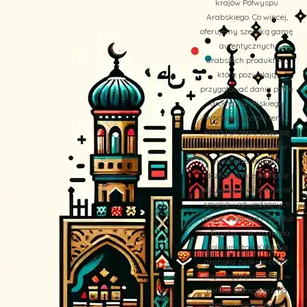
krajów Półwyspu
Arabskiego. Co więcej,
oferujemy szeroką gamę
autentycznych
arabskich produktów,
które pozwalają
przygotować dania pełne
aromatów Bliskiego
Wschodu. Dzięki temu,
każdy przepis staje się
wyjątkową podróżą w
świat orientalnych
doznań, które na nowo
przywołują wspomnienia
smaków odwiedzanych
miejsc. Kuchnia Arabska
– Egzotyczne smaki na
polskim stole Kuchnia
arabska zyskuje coraz
większą popularność w
Polsce. Dlatego też, na
stołach pojawiają się