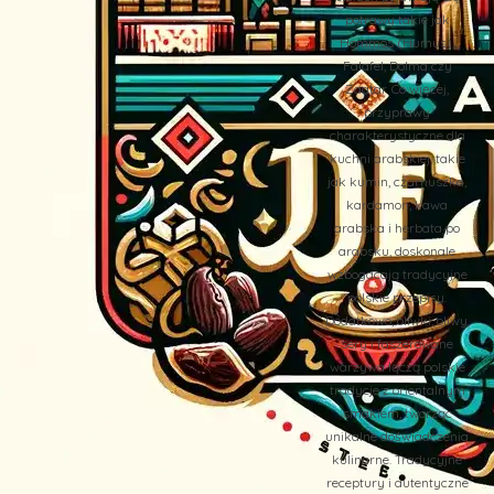
potrawy takie jak
Hommos (Humus),
Falafel, Dolma czy
Zaatar. Co więcej,
przyprawy
charakterystyczne dla
kuchni arabskiej, takie
jak kumin, czarnuszka,
kardamon, kawa
arabska i herbata po
arabsku, doskonale
wzbogacają tradycyjne
polskie przepisy.
Dodatkowo, oliwki, oliwy,
sery i faszerowane
warzywa łączą polskie
tradycje z orientalnym
smakiem, tworząc
unikalne doświadczenia
kulinarne. Tradycyjne
receptury i autentyczne