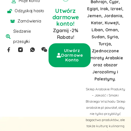
Moje konto
Bahrajn, Cypr,
Egipt, Irak, Izrael,
Utwórz
Odzyskaj hasło
Jemen, Jordania,
darmowe
Zamówienia
konto!
Katar, Kuwejt,
Liban, Oman,
Zgarnij -2%
Śledzenie
Sudan, Syria,
Rabatu!
przesyłki
Turcja,
Utwórz
Zjednoczone
Darmowe
Emiraty Arabskie
Konto
oraz obszar
Jerozolimy i
Palestyny.
Sklep Arabskie Produkty
– Jakość i Smaki
Bliskiego Wschodu Sklep
arabskie.pl powstał, aby
nie tylko przybliżyć
bogactwo produktów, ale
także kulturę kulinarną