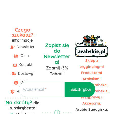
Czego
szukasz?
informacje
Zapisz się
Newsletter
do
Newsletter
O nas
Sklep z
a!
Kontakt
oryginalnymi
Zgarnij -3%
Produktami
Dostawy
Rabatu!
Arabskimi
Opinie
Żywność Arabska,
Wpisz email
Słodycze Arabskie,
Regulamin
Przyprawy i
Na skróty?
dla
Akcesoria.
subskrybenta
Arabia Saudyjska,