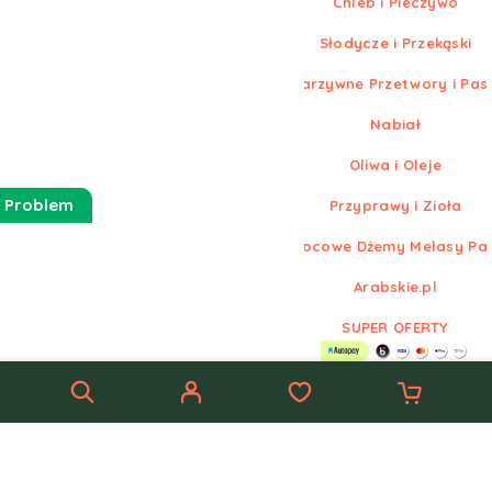
Chleb i Pieczywo
Słodycze i Przekąski
Warzywne Przetwory i Pas
Nabiał
Oliwa i Oleje
 Problem
Przyprawy i Zioła
Owocowe Dżemy Melasy Pa
Arabskie.pl
SUPER OFERTY
© Nowe
Arabskie.pl