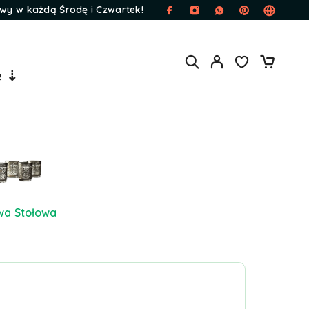
wy w każdą Środę i Czwartek!
e ⇣
wa Stołowa