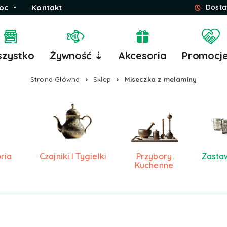
oc
Kontakt
Dosta
zystko
Żywność ⇣
Akcesoria
Promocj
Strona Główna
Sklep
Miseczka z melaminy
ria
Czajniki I Tygielki
Przybory
Zasta
Kuchenne