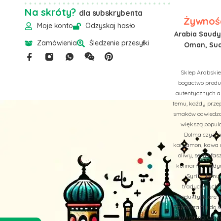
Na skróty?
dla subskrybenta
Żywność
Moje konto
Odzyskaj hasło
Arabia Saudyj
Zamówienia
Śledzenie przesyłki
Oman, Suda
Sklep Arabskie
bogactwo produk
autentycznych a
temu, każdy przep
smaków odwiedzan
większą popula
Dolma czy Zaa
kardamon, kawa ar
oliwy, sery i f
kulinarne. Trady
Syrii, Liban
tradycyjnych b
produkty, które 
Zapraszamy do św
kulinarną. Co 