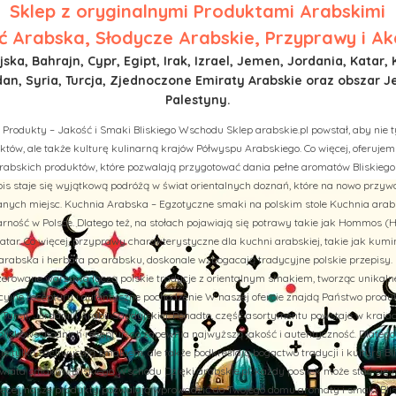
Sklep z
oryginalnymi Produktami Arabskimi
 Arabska, Słodycze Arabskie, Przyprawy i Ak
ska, Bahrajn, Cypr, Egipt, Irak, Izrael, Jemen, Jordania, Katar, 
n, Syria, Turcja, Zjednoczone Emiraty Arabskie oraz obszar J
Palestyny.
 Produkty – Jakość i Smaki Bliskiego Wschodu Sklep arabskie.pl powstał, aby nie t
tów, ale także kulturę kulinarną krajów Półwyspu Arabskiego. Co więcej, oferuj
rabskich produktów, które pozwalają przygotować dania pełne aromatów Bliskiego
is staje się wyjątkową podróżą w świat orientalnych doznań, które na nowo przy
ych miejsc. Kuchnia Arabska – Egzotyczne smaki na polskim stole Kuchnia arab
rność w Polsce. Dlatego też, na stołach pojawiają się potrawy takie jak Hommos (H
tar. Co więcej, przyprawy charakterystyczne dla kuchni arabskiej, takie jak kumi
abska i herbata po arabsku, doskonale wzbogacają tradycyjne polskie przepisy. 
aszerowane warzywa łączą polskie tradycje z orientalnym smakiem, tworząc unikal
cyjne receptury i autentyczne pochodzenie W naszej ofercie znajdą Państwo prod
u, Turcji, Jordanii i Arabii Saudyjskiej. Ponadto, część asortymentu powstaje w kraj
liskowschodnich receptur, co zapewnia najwyższą jakość i autentyczność. Dlatego
nie tylko zachwycają smakiem, ale także podkreślają bogactwo tradycji i kultury B
iata smaków Bliskiego Wschodu Dzięki arabskie.pl, każdy posiłek może stać się 
więcej, nasze produkty pozwalają wprowadzić do Twojego domu aromaty i smaki Bli