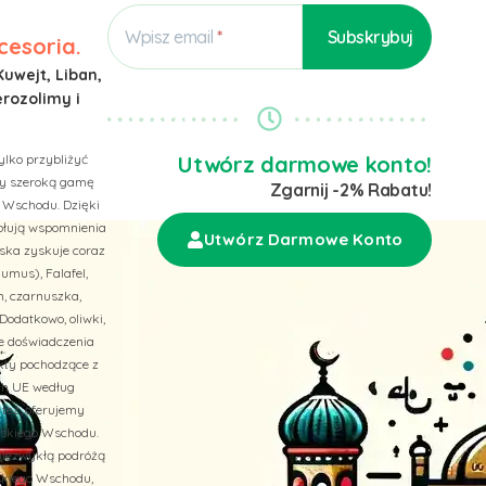
Wpisz email
cesoria.
Kuwejt, Liban,
erozolimy i
ylko przybliżyć
Utwórz darmowe konto!
emy szeroką gamę
Zgarnij -2% Rabatu!
 Wschodu. Dzięki
wołują wspomnienia
Utwórz Darmowe Konto
ska zyskuje coraz
umus), Falafel,
n, czarnuszka,
Dodatkowo, oliwki,
ne doświadczenia
ukty pochodzące z
ach UE według
 też, oferujemy
liskiego Wschodu.
niezwykłą podróżą
skiego Wschodu,