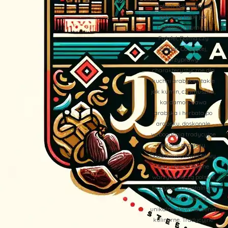
stołach pojawiają się
potrawy takie jak
Hommos (Humus),
Falafel, Dolma czy
Zaatar. Co więcej,
przyprawy
charakterystyczne dla
kuchni arabskiej, takie
jak kumin, czarnuszka,
kardamon, kawa
arabska i herbata po
arabsku, doskonale
wzbogacają tradycyjne
polskie przepisy.
Dodatkowo, oliwki, oliwy,
sery i faszerowane
warzywa łączą polskie
tradycje z orientalnym
smakiem, tworząc
unikalne doświadczenia
kulinarne. Tradycyjne