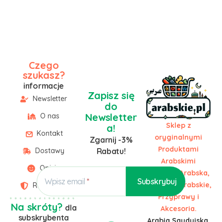
Czego
szukasz?
informacje
Zapisz się
Newsletter
do
Newsletter
O nas
Sklep z
a!
Kontakt
oryginalnymi
Zgarnij -3%
Produktami
Dostawy
Rabatu!
Arabskimi
Opinie
Żywność Arabska,
Wpisz email
Słodycze Arabskie,
Regulamin
Przyprawy i
Na skróty?
dla
Akcesoria.
subskrybenta
Arabia Saudyjska,