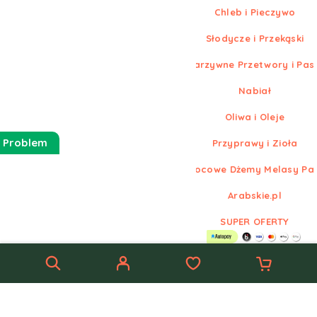
Chleb i Pieczywo
Słodycze i Przekąski
Warzywne Przetwory i Pas
Nabiał
Oliwa i Oleje
 Problem
Przyprawy i Zioła
Owocowe Dżemy Melasy Pa
Arabskie.pl
SUPER OFERTY
© Nowe
Arabskie.pl