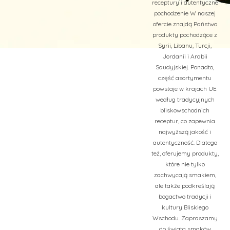
receptury i autentyczne
pochodzenie W naszej
ofercie znajdą Państwo
produkty pochodzące z
Syrii, Libanu, Turcji,
Jordanii i Arabii
Saudyjskiej. Ponadto,
część asortymentu
powstaje w krajach UE
według tradycyjnych
bliskowschodnich
receptur, co zapewnia
najwyższą jakość i
autentyczność. Dlatego
też, oferujemy produkty,
które nie tylko
zachwycają smakiem,
ale także podkreślają
bogactwo tradycji i
kultury Bliskiego
Wschodu. Zapraszamy
do świata smaków