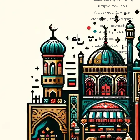
krajów Półwyspu
Arabskiego. Co więcej,
oferujemy szeroką gamę
autentycznych
arabskich produktów,
które pozwalają
przygotować dania pełne
aromatów Bliskiego
Wschodu. Dzięki temu,
każdy przepis staje się
wyjątkową podróżą w
świat orientalnych
doznań, które na nowo
przywołują wspomnienia
smaków odwiedzanych
miejsc. Kuchnia Arabska
– Egzotyczne smaki na
polskim stole Kuchnia
arabska zyskuje coraz
większą popularność w
Polsce. Dlatego też, na