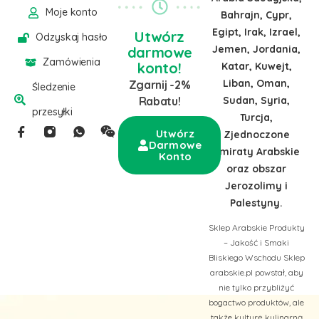
Moje konto
Bahrajn, Cypr,
Egipt, Irak, Izrael,
Utwórz
Odzyskaj hasło
Jemen, Jordania,
darmowe
Zamówienia
konto!
Katar, Kuwejt,
Liban, Oman,
Zgarnij -2%
Śledzenie
Sudan, Syria,
Rabatu!
przesyłki
Turcja,
Utwórz
Zjednoczone
Darmowe
Emiraty Arabskie
Konto
oraz obszar
Jerozolimy i
Palestyny.
Sklep Arabskie Produkty
– Jakość i Smaki
Bliskiego Wschodu Sklep
arabskie.pl powstał, aby
nie tylko przybliżyć
bogactwo produktów, ale
także kulturę kulinarną