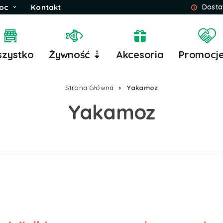
oc
Kontakt
Dosta
zystko
Żywność ⇣
Akcesoria
Promocj
Strona Główna
Yakamoz
Yakamoz