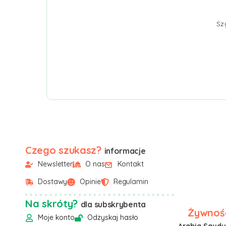
Sz
Czego szukasz?
informacje
Newsletter
O nas
Kontakt
Dostawy
Opinie
Regulamin
Na skróty?
dla subskrybenta
Żywność
Moje konto
Odzyskaj hasło
Arabia Saudyj