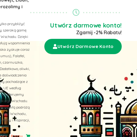
erozolimy i
ylko przybliżyć
Utwórz darmowe konto!
emy szeroką gamę
Zgarnij -2% Rabatu!
 Wschodu. Dzięki
wołują wspomnienia
Utwórz Darmowe Konto
ska zyskuje coraz
umus), Falafel,
n, czarnuszka,
Dodatkowo, oliwki,
ne doświadczenia
ukty pochodzące z
ach UE według
 też, oferujemy
liskiego Wschodu.
niezwykłą podróżą
skiego Wschodu,
erty i inspiracji,
ry i Pasty