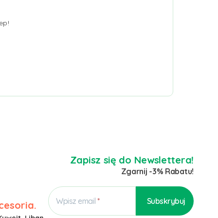
ep!
Zapisz się do Newslettera!
Zgarnij -3% Rabatu!
Wpisz email
cesoria.
Kuwejt, Liban,