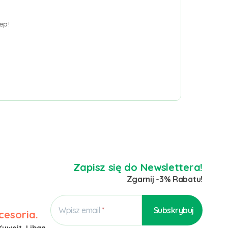
ep!
Zapisz się do Newslettera!
Zgarnij -3% Rabatu!
Wpisz email
cesoria.
Kuwejt, Liban,