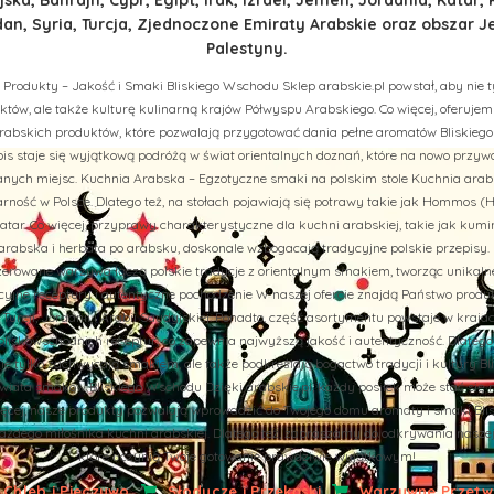
n, Syria, Turcja, Zjednoczone Emiraty Arabskie oraz obszar J
Palestyny.
 Produkty – Jakość i Smaki Bliskiego Wschodu Sklep arabskie.pl powstał, aby nie t
tów, ale także kulturę kulinarną krajów Półwyspu Arabskiego. Co więcej, oferuj
rabskich produktów, które pozwalają przygotować dania pełne aromatów Bliskiego
is staje się wyjątkową podróżą w świat orientalnych doznań, które na nowo przy
ych miejsc. Kuchnia Arabska – Egzotyczne smaki na polskim stole Kuchnia arab
rność w Polsce. Dlatego też, na stołach pojawiają się potrawy takie jak Hommos (H
tar. Co więcej, przyprawy charakterystyczne dla kuchni arabskiej, takie jak kumi
abska i herbata po arabsku, doskonale wzbogacają tradycyjne polskie przepisy. 
aszerowane warzywa łączą polskie tradycje z orientalnym smakiem, tworząc unikal
cyjne receptury i autentyczne pochodzenie W naszej ofercie znajdą Państwo prod
u, Turcji, Jordanii i Arabii Saudyjskiej. Ponadto, część asortymentu powstaje w kraj
liskowschodnich receptur, co zapewnia najwyższą jakość i autentyczność. Dlatego
nie tylko zachwycają smakiem, ale także podkreślają bogactwo tradycji i kultury B
iata smaków Bliskiego Wschodu Dzięki arabskie.pl, każdy posiłek może stać się 
więcej, nasze produkty pozwalają wprowadzić do Twojego domu aromaty i smaki Bli
żdego miłośnika kuchni arabskiej. Dlatego też, zapraszamy do odkrywania naszej of
które uczynią Twoje gotowanie prawdziwie wyjątkowym!
Chleb i Pieczywo
Słodycze i Przekąski
Warzywne Przetwo