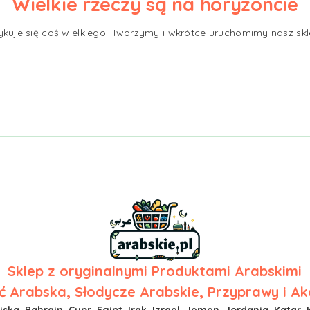
Wielkie rzeczy są na horyzoncie
ykuje się coś wielkiego! Tworzymy i wkrótce uruchomimy nasz skl
Sklep z
oryginalnymi Produktami Arabskimi
 Arabska, Słodycze Arabskie, Przyprawy i Ak
ska, Bahrajn, Cypr, Egipt, Irak, Izrael, Jemen, Jordania, Katar, 