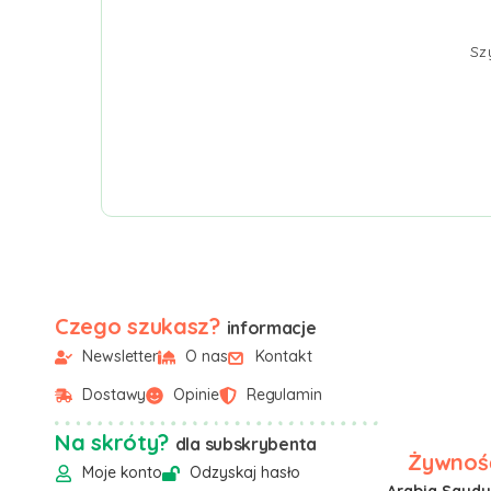
Sz
Czego szukasz?
informacje
Newsletter
O nas
Kontakt
Dostawy
Opinie
Regulamin
Na skróty?
dla subskrybenta
Żywność
Moje konto
Odzyskaj hasło
Arabia Saudyj