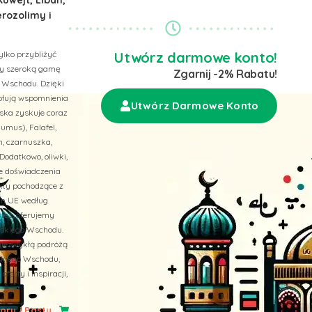
erozolimy i
ylko przybliżyć
Utwórz darmowe konto!
emy szeroką gamę
Zgarnij -2% Rabatu!
 Wschodu. Dzięki
wołują wspomnienia
Utwórz Darmowe Konto
ska zyskuje coraz
umus), Falafel,
n, czarnuszka,
Dodatkowo, oliwki,
ne doświadczenia
ukty pochodzące z
ach UE według
 też, oferujemy
liskiego Wschodu.
niezwykłą podróżą
skiego Wschodu,
erty i inspiracji,
ry i Pasty