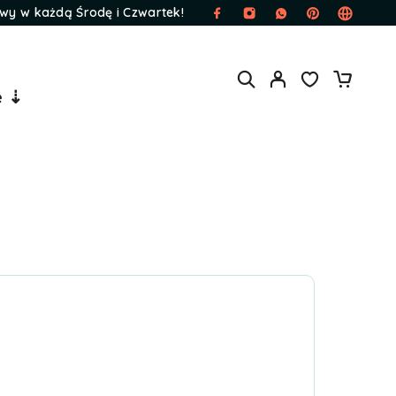
wy w każdą Środę i Czwartek!
e ⇣