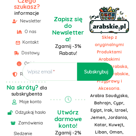
Czego
szukasz?
informacje
Zapisz się
Newsletter
do
Newsletter
O nas
Sklep z
a!
Kontakt
oryginalnymi
Zgarnij -3%
Produktami
Dostawy
Rabatu!
Arabskimi
Opinie
Żywność Arabska,
Wpisz email
Słodycze Arabskie,
Regulamin
Przyprawy i
Na skróty?
dla
Akcesoria.
subskrybenta
Arabia Saudyjska,
Moje konto
Bahrajn, Cypr,
Egipt, Irak, Izrael,
Utwórz
Odzyskaj hasło
Jemen, Jordania,
darmowe
Zamówienia
konto!
Katar, Kuwejt,
Liban, Oman,
Zgarnij -2%
Śledzenie