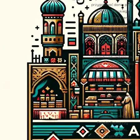
przygotować dania pełne
aromatów Bliskiego
Wschodu. Dzięki temu,
każdy przepis staje się
wyjątkową podróżą w
świat orientalnych
doznań, które na nowo
przywołują wspomnienia
smaków odwiedzanych
miejsc. Kuchnia Arabska
– Egzotyczne smaki na
polskim stole Kuchnia
arabska zyskuje coraz
większą popularność w
Polsce. Dlatego też, na
stołach pojawiają się
potrawy takie jak
Hommos (Humus),
Falafel, Dolma czy
Zaatar. Co więcej,
przyprawy