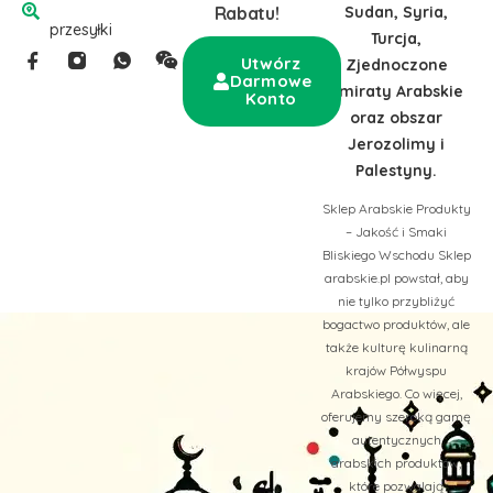
Sudan, Syria,
Rabatu!
przesyłki
Turcja,
Utwórz
Zjednoczone
Darmowe
Emiraty Arabskie
Konto
oraz obszar
Jerozolimy i
Palestyny.
Sklep Arabskie Produkty
– Jakość i Smaki
Bliskiego Wschodu Sklep
arabskie.pl powstał, aby
nie tylko przybliżyć
bogactwo produktów, ale
także kulturę kulinarną
krajów Półwyspu
Arabskiego. Co więcej,
oferujemy szeroką gamę
autentycznych
arabskich produktów,
które pozwalają