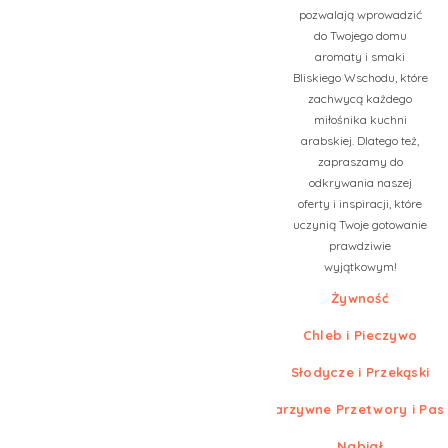
pozwalają wprowadzić
do Twojego domu
aromaty i smaki
Bliskiego Wschodu, które
zachwycą każdego
miłośnika kuchni
arabskiej. Dlatego też,
zapraszamy do
odkrywania naszej
oferty i inspiracji, które
uczynią Twoje gotowanie
prawdziwie
wyjątkowym!
Żywność
Chleb i Pieczywo
Słodycze i Przekąski
Warzywne Przetwory i Pas
Nabiał