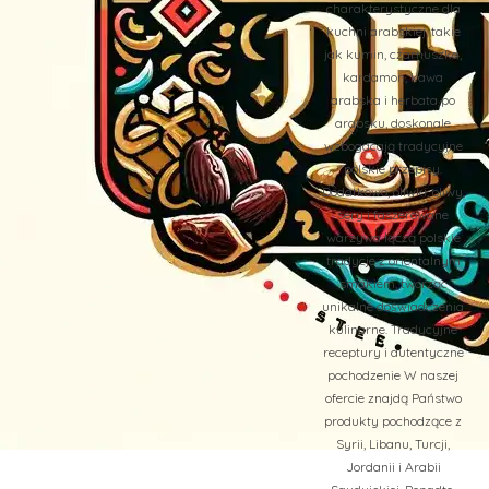
charakterystyczne dla
kuchni arabskiej, takie
jak kumin, czarnuszka,
kardamon, kawa
arabska i herbata po
arabsku, doskonale
wzbogacają tradycyjne
polskie przepisy.
Dodatkowo, oliwki, oliwy,
sery i faszerowane
warzywa łączą polskie
tradycje z orientalnym
smakiem, tworząc
unikalne doświadczenia
kulinarne. Tradycyjne
receptury i autentyczne
pochodzenie W naszej
ofercie znajdą Państwo
produkty pochodzące z
Syrii, Libanu, Turcji,
Jordanii i Arabii