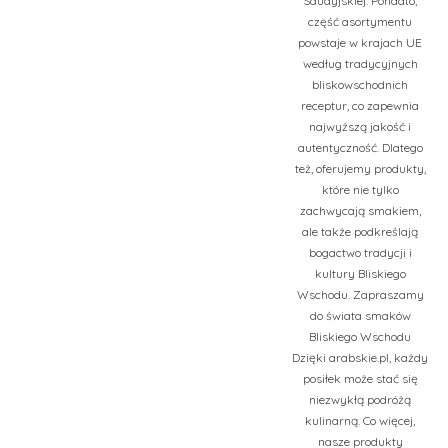
Saudyjskiej. Ponadto,
część asortymentu
powstaje w krajach UE
według tradycyjnych
bliskowschodnich
receptur, co zapewnia
najwyższą jakość i
autentyczność. Dlatego
też, oferujemy produkty,
które nie tylko
zachwycają smakiem,
ale także podkreślają
bogactwo tradycji i
kultury Bliskiego
Wschodu. Zapraszamy
do świata smaków
Bliskiego Wschodu
Dzięki arabskie.pl, każdy
posiłek może stać się
niezwykłą podróżą
kulinarną. Co więcej,
nasze produkty